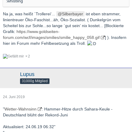
:whistling
Na ja, was heißt ˋTrollerei‘...
Silberbayer
ist eben strammer,
linientreuer Öko-Faschist...äh, Öko-Sozialist. ( Dunkelgrün vom
Scheitel bis zur Sohle...so lange ˋgut sein‘ nix kostet... [Blockierte
Grafik:
https://www.goldseiten-
forum.com/wcf/images/smilies/smilie_happy_058.gif
] ). Insofern
hier im Forum mehr Fehlbesetzung als Troll.
2
Lupus
31000g Mitglied
24. Juni 2019
"
Wetter-Wahnsinn
: Hammer-Hitze durch Sahara-Keule -
Deutschland blüht der Rekord-Juni
Aktualisiert: 24.06.19 06:32"