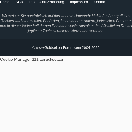
Home
AGB
Datenschutzerklärung
Impressum
Kontakt
Wir weisen Sie ausdrücklich auf das virtuelle Hausrecht hin! In Ausübung dieses
Rechtes wird hiermit allen Behörden, insbesondere Ämtern, juristischen Personen
und in dieser Weise beliehenen Personen sowie Anstalten des öffentlichen Rechts
jeglicher Zutritt zu unseren Netzseiten verboten.
© www.Goldseiten-Forum.com 2004-2026
Cookie Manager 111
zurücksetzen