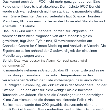
Das kommt auch dem IPCC nicht mehr ganz geheuer vor. Eine
Folge scheint bereits jetzt absehbar: Der nächste IPCC-Bericht
werde sich wahrscheinlich nicht so stark auf Klimamodelle stützen
wie frühere Berichte. Das sagt jedenfalls laut
Science
Thorsten
Mauritsen, Klimawissenschaftler an der Universität Stockholm und
ebenfalls IPCC-Autor.
Das IPCC wird auch auf andere Indizien zurückgreifen und
wahrscheinlich nicht Prognosen von allen Modellen gleich
gewichten, fügt John Fyfe hinzu, Klimawissenschaftler am
Canadian Centre for Climate Modeling and Analysis in Victoria. Die
Ergebnisse sollen anhand der Glaubwürdigkeit der einzelnen
Modelle abgewogen werden.
Sprich:
Das, was besser ins Alarm-Konzept passt, wird
genommen
.
Klimamodelle nehmen in Anspruch, das Klima der Erde und seine
Entwicklung zu simulieren. Sie sollen Temperaturen in den
verschiedenen Winkeln der Erde vorhersagen, dazu auch Winde,
Feuchtigkeit, Bewölkung, die Zirkulation in der Atmosphäre und der
Ozeane – und das alles für nicht weniger als die nächsten
Tausende von Jahren. Sie sind die Grundlage für den derzeitigen
Klima-Alarmismus und die daraus resultierende Politik. Als
Stellschraube wurde das CO2 gewählt, das versteht niemand,
damit lässt sich schön Panik verbreiten, und es lässt sich so schön