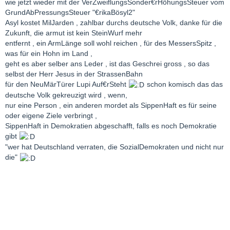
wie jetzt wieder mit der VerZweiflungsSonder€rHöhungsSteuer vom
GrundAbPressungsSteuer "€rikaBösyl2"
Asyl kostet MilJarden , zahlbar durchs deutsche Volk, danke für die
Zukunft, die armut ist kein SteinWurf mehr
entfernt , ein ArmLänge soll wohl reichen , für des MessersSpitz ,
was für ein Hohn im Land ,
geht es aber selber ans Leder , ist das Geschrei gross , so das
selbst der Herr Jesus in der StrassenBahn
für den NeuMärTürer Lupi Auf€rSteht
schon komisch das das
deutsche Volk gekreuzigt wird , wenn,
nur eine Person , ein anderen mordet als SippenHaft es für seine
oder eigene Ziele verbringt ,
SippenHaft in Demokratien abgeschafft, falls es noch Demokratie
gibt
"wer hat Deutschland verraten, die SozialDemokraten und nicht nur
die"