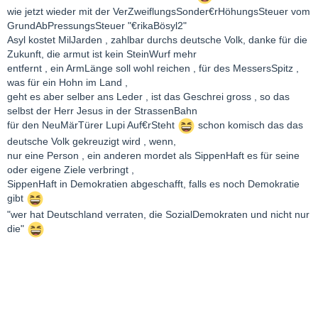
wie jetzt wieder mit der VerZweiflungsSonder€rHöhungsSteuer vom
GrundAbPressungsSteuer "€rikaBösyl2"
Asyl kostet MilJarden , zahlbar durchs deutsche Volk, danke für die
Zukunft, die armut ist kein SteinWurf mehr
entfernt , ein ArmLänge soll wohl reichen , für des MessersSpitz ,
was für ein Hohn im Land ,
geht es aber selber ans Leder , ist das Geschrei gross , so das
selbst der Herr Jesus in der StrassenBahn
für den NeuMärTürer Lupi Auf€rSteht
schon komisch das das
deutsche Volk gekreuzigt wird , wenn,
nur eine Person , ein anderen mordet als SippenHaft es für seine
oder eigene Ziele verbringt ,
SippenHaft in Demokratien abgeschafft, falls es noch Demokratie
gibt
"wer hat Deutschland verraten, die SozialDemokraten und nicht nur
die"