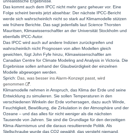
unrealistische Ergebnisse.
Das kommt auch dem IPCC nicht mehr ganz geheuer vor. Eine
Folge scheint bereits jetzt absehbar: Der nächste IPCC-Bericht
werde sich wahrscheinlich nicht so stark auf Klimamodelle stützen
wie frühere Berichte. Das sagt jedenfalls laut
Science
Thorsten
Mauritsen, Klimawissenschaftler an der Universität Stockholm und
ebenfalls IPCC-Autor.
Das IPCC wird auch auf andere Indizien zurückgreifen und
wahrscheinlich nicht Prognosen von allen Modellen gleich
gewichten, fügt John Fyfe hinzu, Klimawissenschaftler am
Canadian Centre for Climate Modeling and Analysis in Victoria. Die
Ergebnisse sollen anhand der Glaubwürdigkeit der einzelnen
Modelle abgewogen werden.
Sprich:
Das, was besser ins Alarm-Konzept passt, wird
genommen
.
Klimamodelle nehmen in Anspruch, das Klima der Erde und seine
Entwicklung zu simulieren. Sie sollen Temperaturen in den
verschiedenen Winkeln der Erde vorhersagen, dazu auch Winde,
Feuchtigkeit, Bewölkung, die Zirkulation in der Atmosphäre und der
Ozeane – und das alles für nicht weniger als die nächsten
Tausende von Jahren. Sie sind die Grundlage für den derzeitigen
Klima-Alarmismus und die daraus resultierende Politik. Als
Stellschraube wurde das CO2 gewählt, das versteht niemand,