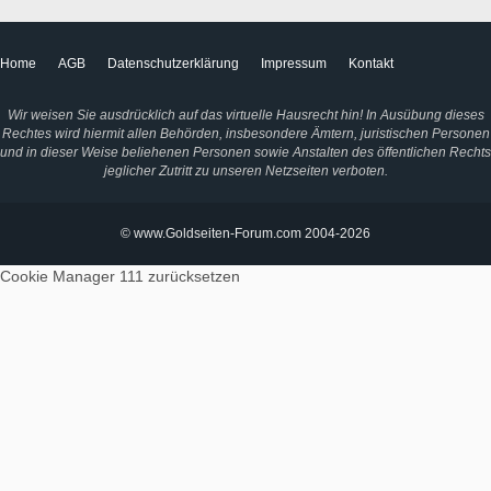
Home
AGB
Datenschutzerklärung
Impressum
Kontakt
Wir weisen Sie ausdrücklich auf das virtuelle Hausrecht hin! In Ausübung dieses
Rechtes wird hiermit allen Behörden, insbesondere Ämtern, juristischen Personen
und in dieser Weise beliehenen Personen sowie Anstalten des öffentlichen Rechts
jeglicher Zutritt zu unseren Netzseiten verboten.
© www.Goldseiten-Forum.com 2004-2026
Cookie Manager 111
zurücksetzen