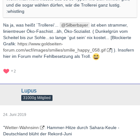
und die sogar wählen dürfen, wär die Trollerei ganz lustig.
:whistling
Na ja, was heißt ˋTrollerei‘...
Silberbayer
ist eben strammer,
linientreuer Öko-Faschist...äh, Öko-Sozialist. ( Dunkelgrün vom
Scheitel bis zur Sohle...so lange ˋgut sein‘ nix kostet... [Blockierte
Grafik:
https://www.goldseiten-
forum.com/wcf/images/smilies/smilie_happy_058.gif
] ). Insofern
hier im Forum mehr Fehlbesetzung als Troll.
2
Lupus
31000g Mitglied
24. Juni 2019
"
Wetter-Wahnsinn
: Hammer-Hitze durch Sahara-Keule -
Deutschland blüht der Rekord-Juni