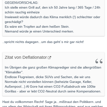
GEGENVORSCHLAG:
Ich stelle einen Grill auf, den ich 50 Jahre lang / 365 Tage / 24h
schön rauchig einheize
Inwieweit würde dadurch das Klima merklich (!) schlechter oder
geschädigt?
Es wäre ein Tropfen auf dem heißen Stein.
Niemand würde je einen Unterschied merken.
..spricht nichts dagegen...um das geht´s mir gar nicht!
Zitat von Deflationator
Im Übrigen die ganz großen Klimaprediger sind die allergrößten
"Klimakiller".
Endlose Flugreisen, dicke SUVs und Sachen, die wir uns
Normale nicht vorstellen können (beheizte Garage, Keller,
Außenpool...) Al Gore hat einen CO2-Fußabdruck wie 100te
Gorillas - aber er lebt CO2-Neutral durch seine Kompenationen.
Hast du vollkommen Recht! Sage ja...mißtraut den Politikern..und
vor allem der Wirtschaft mit ihren Billigprodukten, egal aus welcher