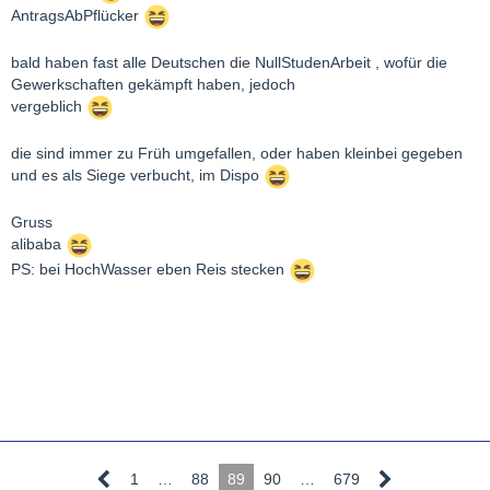
AntragsAbPflücker
bald haben fast alle Deutschen die NullStudenArbeit , wofür die
Gewerkschaften gekämpft haben, jedoch
vergeblich
die sind immer zu Früh umgefallen, oder haben kleinbei gegeben
und es als Siege verbucht, im Dispo
Gruss
alibaba
PS: bei HochWasser eben Reis stecken
1
…
88
89
90
…
679