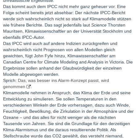
unrealistische Ergebnisse.
Das kommt auch dem IPCC nicht mehr ganz geheuer vor. Eine
Folge scheint bereits jetzt absehbar: Der nächste IPCC-Bericht
werde sich wahrscheinlich nicht so stark auf Klimamodelle stützen
wie frühere Berichte. Das sagt jedenfalls laut
Science
Thorsten
Mauritsen, Klimawissenschaftler an der Universität Stockholm und
ebenfalls IPCC-Autor.
Das IPCC wird auch auf andere Indizien zurückgreifen und
wahrscheinlich nicht Prognosen von allen Modellen gleich
gewichten, fügt John Fyfe hinzu, Klimawissenschaftler am
Canadian Centre for Climate Modeling and Analysis in Victoria. Die
Ergebnisse sollen anhand der Glaubwürdigkeit der einzelnen
Modelle abgewogen werden.
Sprich:
Das, was besser ins Alarm-Konzept passt, wird
genommen
.
Klimamodelle nehmen in Anspruch, das Klima der Erde und seine
Entwicklung zu simulieren. Sie sollen Temperaturen in den
verschiedenen Winkeln der Erde vorhersagen, dazu auch Winde,
Feuchtigkeit, Bewölkung, die Zirkulation in der Atmosphäre und der
Ozeane – und das alles für nicht weniger als die nächsten
Tausende von Jahren. Sie sind die Grundlage für den derzeitigen
Klima-Alarmismus und die daraus resultierende Politik. Als
Stellschraube wurde das CO2 gewählt, das versteht niemand,