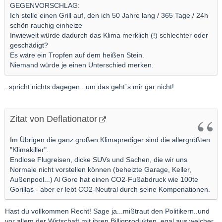
GEGENVORSCHLAG:
Ich stelle einen Grill auf, den ich 50 Jahre lang / 365 Tage / 24h
schön rauchig einheize
Inwieweit würde dadurch das Klima merklich (!) schlechter oder
geschädigt?
Es wäre ein Tropfen auf dem heißen Stein.
Niemand würde je einen Unterschied merken.
..spricht nichts dagegen...um das geht´s mir gar nicht!
Zitat von Deflationator
Im Übrigen die ganz großen Klimaprediger sind die allergrößten
"Klimakiller".
Endlose Flugreisen, dicke SUVs und Sachen, die wir uns
Normale nicht vorstellen können (beheizte Garage, Keller,
Außenpool...) Al Gore hat einen CO2-Fußabdruck wie 100te
Gorillas - aber er lebt CO2-Neutral durch seine Kompenationen.
Hast du vollkommen Recht! Sage ja...mißtraut den Politikern..und
vor allem der Wirtschaft mit ihren Billigprodukten, egal aus welcher