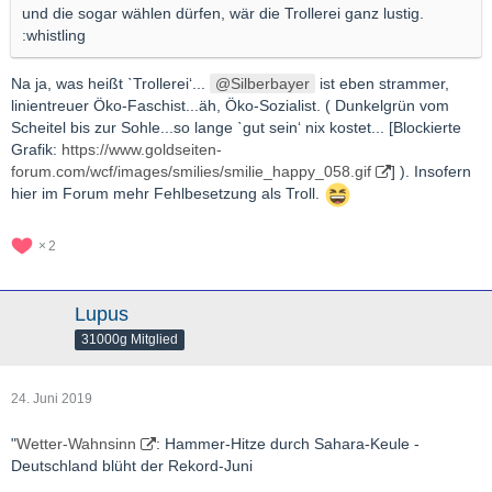
und die sogar wählen dürfen, wär die Trollerei ganz lustig.
:whistling
Na ja, was heißt ˋTrollerei‘...
Silberbayer
ist eben strammer,
linientreuer Öko-Faschist...äh, Öko-Sozialist. ( Dunkelgrün vom
Scheitel bis zur Sohle...so lange ˋgut sein‘ nix kostet... [Blockierte
Grafik:
https://www.goldseiten-
forum.com/wcf/images/smilies/smilie_happy_058.gif
] ). Insofern
hier im Forum mehr Fehlbesetzung als Troll.
2
Lupus
31000g Mitglied
24. Juni 2019
"
Wetter-Wahnsinn
: Hammer-Hitze durch Sahara-Keule -
Deutschland blüht der Rekord-Juni