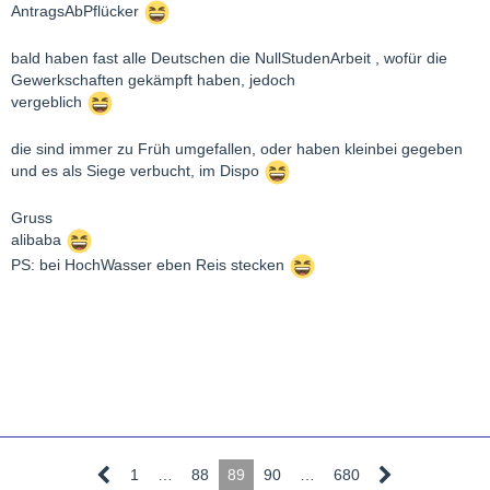
AntragsAbPflücker
bald haben fast alle Deutschen die NullStudenArbeit , wofür die
Gewerkschaften gekämpft haben, jedoch
vergeblich
die sind immer zu Früh umgefallen, oder haben kleinbei gegeben
und es als Siege verbucht, im Dispo
Gruss
alibaba
PS: bei HochWasser eben Reis stecken
1
…
88
89
90
…
680