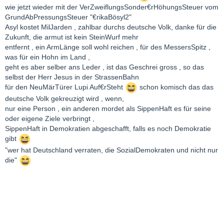
wie jetzt wieder mit der VerZweiflungsSonder€rHöhungsSteuer vom
GrundAbPressungsSteuer "€rikaBösyl2"
Asyl kostet MilJarden , zahlbar durchs deutsche Volk, danke für die
Zukunft, die armut ist kein SteinWurf mehr
entfernt , ein ArmLänge soll wohl reichen , für des MessersSpitz ,
was für ein Hohn im Land ,
geht es aber selber ans Leder , ist das Geschrei gross , so das
selbst der Herr Jesus in der StrassenBahn
für den NeuMärTürer Lupi Auf€rSteht
schon komisch das das
deutsche Volk gekreuzigt wird , wenn,
nur eine Person , ein anderen mordet als SippenHaft es für seine
oder eigene Ziele verbringt ,
SippenHaft in Demokratien abgeschafft, falls es noch Demokratie
gibt
"wer hat Deutschland verraten, die SozialDemokraten und nicht nur
die"