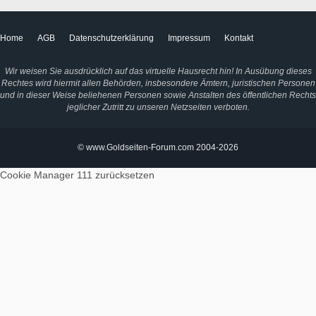
Home
AGB
Datenschutzerklärung
Impressum
Kontakt
Wir weisen Sie ausdrücklich auf das virtuelle Hausrecht hin! In Ausübung dieses
Rechtes wird hiermit allen Behörden, insbesondere Ämtern, juristischen Personen
und in dieser Weise beliehenen Personen sowie Anstalten des öffentlichen Rechts
jeglicher Zutritt zu unseren Netzseiten verboten.
© www.Goldseiten-Forum.com 2004-2026
Cookie Manager 111
zurücksetzen