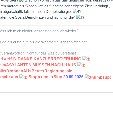
 Auf€rSteht
schon komisch das das deutsche Volk gekreuzigt w
ren mordet als SippenHaft es für seine oder eigene Ziele verbringt ,
 abgeschafft, falls es noch Demokratie gibt
aten, die SozialDemokraten und nicht nur die"
lass ich mich nieder ,ansonsten geh ich wieder "
üge als erste auf ,bis die Wahrheit ausgeschlafen hat "
lt verantwortlich ,nicht für das was du verstehst"
land = N€IN DANKE KANZLERREGIERUHNG
chein/ASYLANTEN MÜSSEN NACH HAUS
VolksDrohnenAUsBeuterRegierung, sie
 mehr aus
Stopp den IrrSinn
20.09.2026