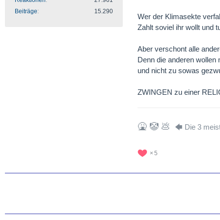
Reaktionen
27.961
Beiträge
15.290
Wer der Klimasekte verfall
Zahlt soviel ihr wollt und 
Aber verschont alle ande
Denn die anderen wollen m
und nicht zu sowas gezw
ZWINGEN zu einer REL
🤮 🤡 💩
🡄 Die 3 meis
5