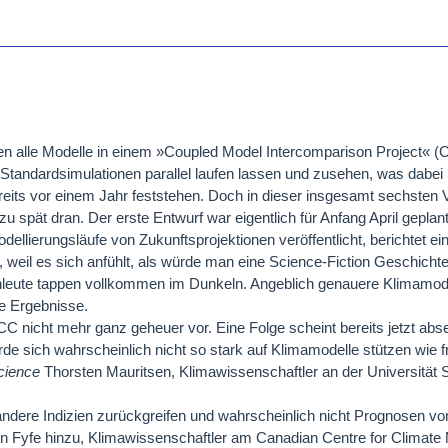
len alle Modelle in einem »Coupled Model Intercomparison Project« (
 Standardsimulationen parallel laufen lassen und zusehen, was dabe
reits vor einem Jahr feststehen. Doch in dieser insgesamt sechsten 
zu spät dran. Der erste Entwurf war eigentlich für Anfang April geplant
ellierungsläufe von Zukunftsprojektionen veröffentlicht, berichtet ein
t, weil es sich anfühlt, als würde man eine Science-Fiction Geschicht
chleute tappen vollkommen im Dunkeln. Angeblich genauere Klimamodel
e Ergebnisse.
nicht mehr ganz geheuer vor. Eine Folge scheint bereits jetzt abs
e sich wahrscheinlich nicht so stark auf Klimamodelle stützen wie f
cience
Thorsten Mauritsen, Klimawissenschaftler an der Universität
ndere Indizien zurückgreifen und wahrscheinlich nicht Prognosen vo
ohn Fyfe hinzu, Klimawissenschaftler am Canadian Centre for Climate