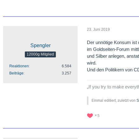
23. Juni 2019
Der unnötige Konsum ist d
Spengler
im Goldseiten-Forum mittl
12000g Mitglied
und Silber anlegen, ansta
wird.
Reaktionen
6.584
Und den Politikern von
Beiträge
3.257
„If you try to make everyt
Einmal editiert, zuletzt von
S
5