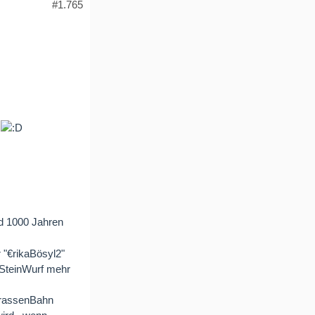
#1.765
d 1000 Jahren
"€rikaBösyl2"
n SteinWurf mehr
StrassenBahn