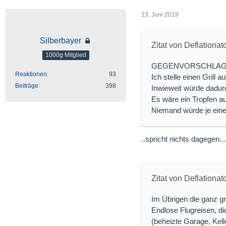
23. Juni 2019
Silberbayer
Zitat von Deflationat
1000g Mitglied
GEGENVORSCHLAG
Reaktionen
93
Ich stelle einen Grill 
Beiträge
398
Inwieweit würde dadurc
Es wäre ein Tropfen a
Niemand würde je ein
..spricht nichts dagegen..
Zitat von Deflationat
Im Übrigen die ganz gro
Endlose Flugreisen, d
(beheizte Garage, Kell