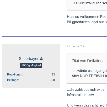
CO2-Neutral durch se
Hast du vollkommen Recht!
Billigprodukten, egal aus 
23. Juni 2019
Silberbayer
Zitat von Deflationat
1000g Mitglied
Ich würde es sogar gu
Reaktionen
93
Aber NUR FREIWILLI
Beiträge
398
...die zahlst du indirekt
Infrastruktur..usw.
Und wenn das nicht reicht