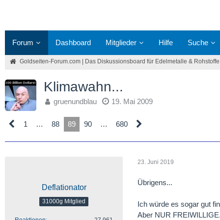
Forum
Dashboard
Mitglieder
Hilfe
Suche
Goldseiten-Forum.com | Das Diskussionsboard für Edelmetalle & Rohstoffe
Klimawahn...
gruenundblau
19. Mai 2009
1
…
88
89
90
…
680
23. Juni 2019
Übrigens...
Deflationator
31000g Mitglied
Ich würde es sogar gut f
Aber NUR FREIWILLIGE