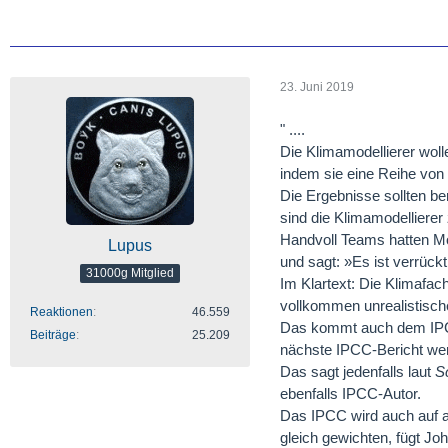
23. Juni 2019
" ....
Die Klimamodellierer wol
indem sie eine Reihe von
Die Ergebnisse sollten be
sind die Klimamodellierer 
Handvoll Teams hatten Mod
Lupus
und sagt: »Es ist verrück
31000g Mitglied
Im Klartext: Die Klimafa
vollkommen unrealistisch
Reaktionen
46.559
Das kommt auch dem IPCC 
Beiträge
25.209
nächste IPCC-Bericht werd
Das sagt jedenfalls laut
S
ebenfalls IPCC-Autor.
Das IPCC wird auch auf a
gleich gewichten, fügt J