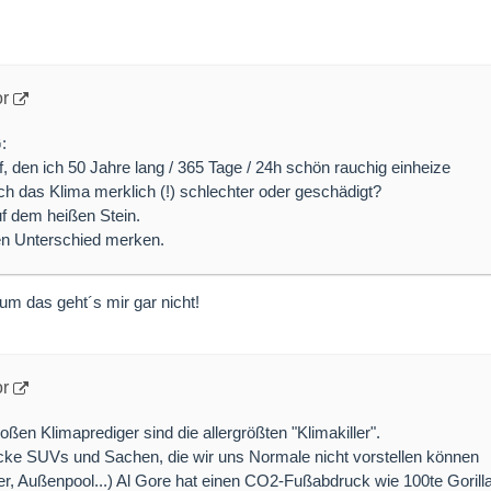
or
:
auf, den ich 50 Jahre lang / 365 Tage / 24h schön rauchig einheize
h das Klima merklich (!) schlechter oder geschädigt?
uf dem heißen Stein.
en Unterschied merken.
.um das geht´s mir gar nicht!
or
ßen Klimaprediger sind die allergrößten "Klimakiller".
icke SUVs und Sachen, die wir uns Normale nicht vorstellen können
er, Außenpool...) Al Gore hat einen CO2-Fußabdruck wie 100te Gorillas