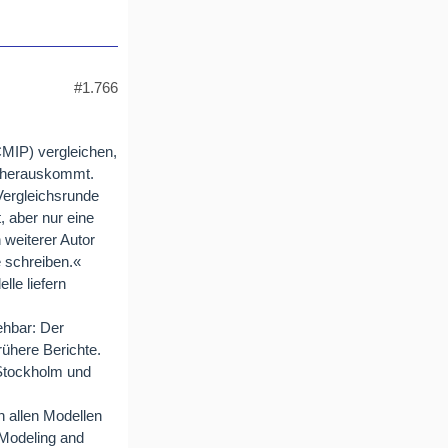
#1.766
CMIP) vergleichen,
i herauskommt.
Vergleichsrunde
, aber nur eine
 weiterer Autor
e schreiben.«
le liefern
ehbar: Der
rühere Berichte.
 Stockholm und
n allen Modellen
 Modeling and