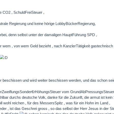
e CO2 , SchuldFreiSteuer ,
utrale Regierung und keine hörige LobbyBückerRegierung,
orbei, denn selbst unter der damaligen HauptFührung SPD ,
r wem , von wem Geld bezieht , nach KanzlerTätigkeit gastechnisch
 beschissen und wird weiter beschissen werden, und das schon sei
r VerZweiflungsSonder€rHöhungsSteuer vom GrundAbPressungsSteuer 
ahlbar durchs deutsche Volk, danke für die Zukunft, die armut ist kei
oll wohl reichen , für des MessersSpitz , was für ein Hohn im Land ,
eder , ist das Geschrei gross , so das selbst der Herr Jesus in der 