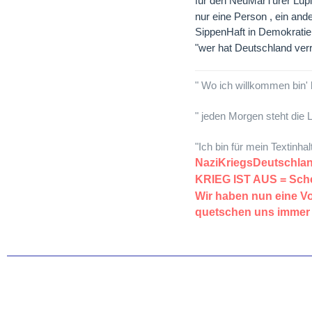
für den NeuMärTürer Lupi
nur eine Person , ein ande
SippenHaft in Demokratien
"wer hat Deutschland verr
" Wo ich willkommen bin' 
" jeden Morgen steht die L
"Ich bin für mein Textinha
NaziKriegsDeutsch
KRIEG IST AUS = S
Wir haben nun eine 
quetschen uns immer