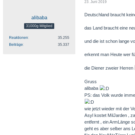
23. Juni 2019
Deutschland braucht kein
alibaba
31000g Mitglied
das Land braucht eine ne
Reaktionen
35.255
und die ist schon lange v
Beiträge
35.337
erkennt man Heute wer fü
die Diener zweier Herren
Gruss
alibaba
PS: das Volk wurde immer
wie jetzt wieder mit de
Asyl kostet MilJarden , z
entfernt , ein ArmLänge s
geht es aber selber ans L