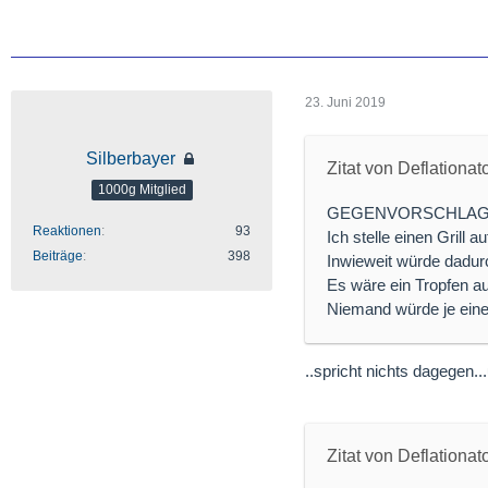
23. Juni 2019
Silberbayer
Zitat von Deflationat
1000g Mitglied
GEGENVORSCHLAG
Reaktionen
93
Ich stelle einen Grill 
Beiträge
398
Inwieweit würde dadurc
Es wäre ein Tropfen a
Niemand würde je ein
..spricht nichts dagegen..
Zitat von Deflationat