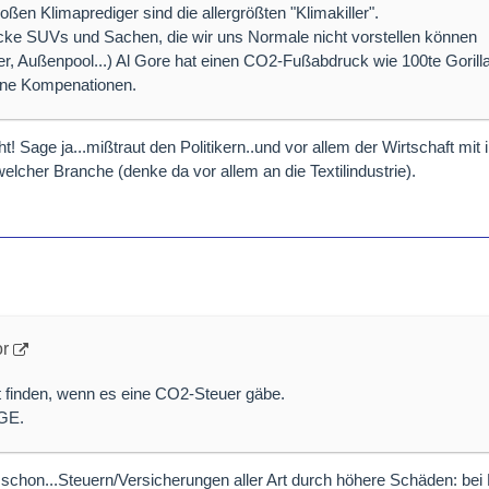
ßen Klimaprediger sind die allergrößten "Klimakiller".
icke SUVs und Sachen, die wir uns Normale nicht vorstellen können
er, Außenpool...) Al Gore hat einen CO2-Fußabdruck wie 100te Gorillas
ine Kompenationen.
 Sage ja...mißtraut den Politikern..und vor allem der Wirtschaft mit 
welcher Branche (denke da vor allem an die Textilindustrie).
or
t finden, wenn es eine CO2-Steuer gäbe.
GE.
 eh schon...Steuern/Versicherungen aller Art durch höhere Schäden: be