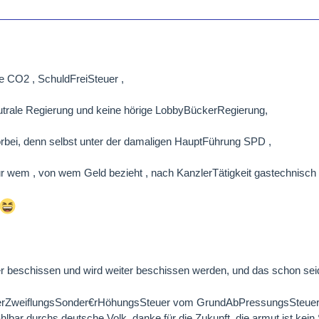
e CO2 , SchuldFreiSteuer ,
utrale Regierung und keine hörige LobbyBückerRegierung,
orbei, denn selbst unter der damaligen HauptFührung SPD ,
r wem , von wem Geld bezieht , nach KanzlerTätigkeit gastechnisch
 beschissen und wird weiter beschissen werden, und das schon sei
r VerZweiflungsSonder€rHöhungsSteuer vom GrundAbPressungsSteuer 
ahlbar durchs deutsche Volk, danke für die Zukunft, die armut ist kei