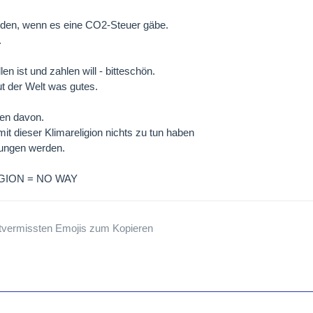
inden, wenn es eine CO2-Steuer gäbe.
.
en ist und zahlen will - bitteschön.
tut der Welt was gutes.
ren davon.
it dieser Klimareligion nichts zu tun haben
ungen werden.
IGION = NO WAY
tvermissten Emojis zum Kopieren