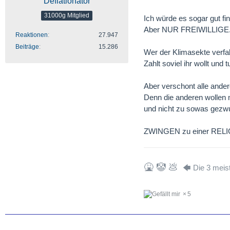
Deflationator
31000g Mitglied
Ich würde es sogar gut f
Aber NUR FREIWILLIGE
Reaktionen
27.947
Beiträge
15.286
Wer der Klimasekte verfall
Zahlt soviel ihr wollt und 
Aber verschont alle ande
Denn die anderen wollen m
und nicht zu sowas gezw
ZWINGEN zu einer REL
🤮 🤡 💩
🡄 Die 3 meis
5