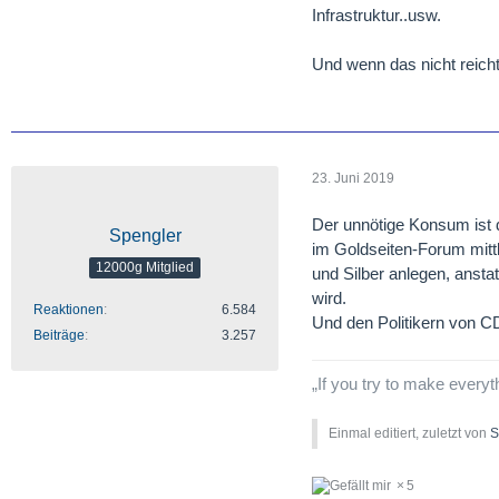
Infrastruktur..usw.
Und wenn das nicht reicht
23. Juni 2019
Der unnötige Konsum ist d
Spengler
im Goldseiten-Forum mittl
12000g Mitglied
und Silber anlegen, ansta
wird.
Reaktionen
6.584
Und den Politikern von
Beiträge
3.257
„If you try to make everyt
Einmal editiert, zuletzt von
S
5