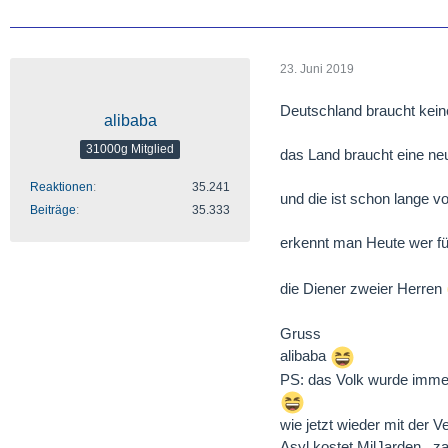
23. Juni 2019
Deutschland braucht kein
alibaba
31000g Mitglied
das Land braucht eine ne
Reaktionen
35.241
und die ist schon lange v
Beiträge
35.333
erkennt man Heute wer fü
die Diener zweier Herren
Gruss
alibaba
PS: das Volk wurde immer
wie jetzt wieder mit de
Asyl kostet MilJarden , z