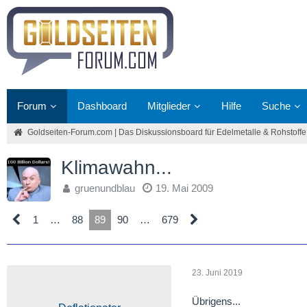
Forum
Dashboard
Mitglieder
Hilfe
Suche
Goldseiten-Forum.com | Das Diskussionsboard für Edelmetalle & Rohstoffe
Klimawahn...
gruenundblau
19. Mai 2009
1
…
88
89
90
…
679
23. Juni 2019
Übrigens...