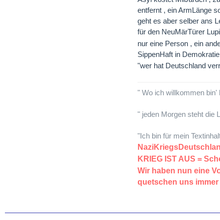
entfernt , ein ArmLänge s
geht es aber selber ans L
für den NeuMärTürer Lupi
nur eine Person , ein ande
SippenHaft in Demokratien
"wer hat Deutschland verr
" Wo ich willkommen bin' 
" jeden Morgen steht die L
"Ich bin für mein Textinha
NaziKriegsDeutsch
KRIEG IST AUS = S
Wir haben nun eine 
quetschen uns immer