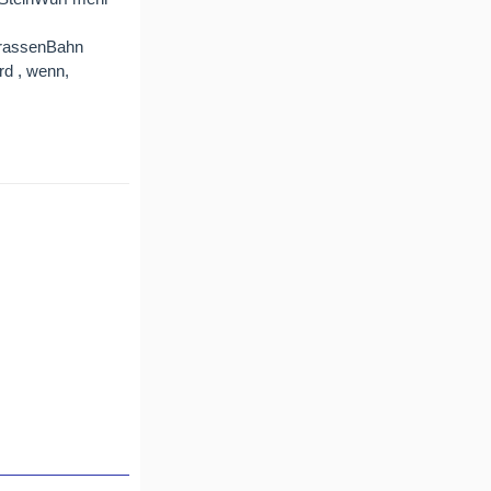
StrassenBahn
rd , wenn,