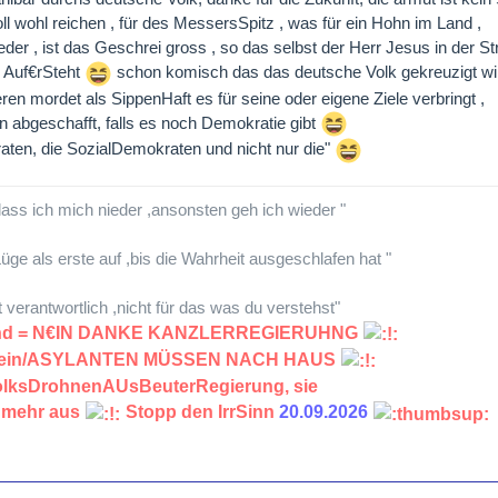
oll wohl reichen , für des MessersSpitz , was für ein Hohn im Land ,
eder , ist das Geschrei gross , so das selbst der Herr Jesus in der 
 Auf€rSteht
schon komisch das das deutsche Volk gekreuzigt wi
ren mordet als SippenHaft es für seine oder eigene Ziele verbringt ,
 abgeschafft, falls es noch Demokratie gibt
aten, die SozialDemokraten und nicht nur die"
lass ich mich nieder ,ansonsten geh ich wieder "
üge als erste auf ,bis die Wahrheit ausgeschlafen hat "
lt verantwortlich ,nicht für das was du verstehst"
land = N€IN DANKE KANZLERREGIERUHNG
chein/ASYLANTEN MÜSSEN NACH HAUS
VolksDrohnenAUsBeuterRegierung, sie
 mehr aus
Stopp den IrrSinn
20.09.2026