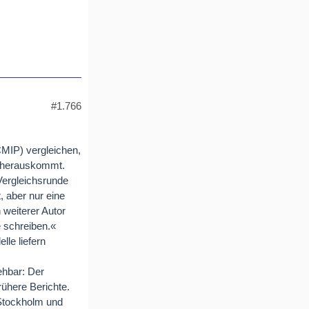
#1.766
CMIP) vergleichen,
i herauskommt.
Vergleichsrunde
, aber nur eine
 weiterer Autor
e schreiben.«
le liefern
ehbar: Der
rühere Berichte.
 Stockholm und