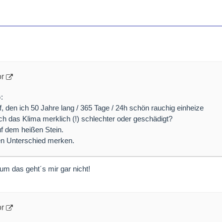
or
:
auf, den ich 50 Jahre lang / 365 Tage / 24h schön rauchig einheize
h das Klima merklich (!) schlechter oder geschädigt?
uf dem heißen Stein.
en Unterschied merken.
.um das geht´s mir gar nicht!
or