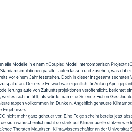
len alle Modelle in einem »Coupled Model Intercomparison Project« (
 Standardsimulationen parallel laufen lassen und zusehen, was dabe
reits vor einem Jahr feststehen. Doch in dieser insgesamt sechsten 
zu spät dran. Der erste Entwurf war eigentlich für Anfang April geplant
ellierungsläufe von Zukunftsprojektionen veröffentlicht, berichtet ein
t, weil es sich anfühlt, als würde man eine Science-Fiction Geschicht
chleute tappen vollkommen im Dunkeln. Angeblich genauere Klimamodel
e Ergebnisse.
nicht mehr ganz geheuer vor. Eine Folge scheint bereits jetzt abs
e sich wahrscheinlich nicht so stark auf Klimamodelle stützen wie f
cience
Thorsten Mauritsen, Klimawissenschaftler an der Universität