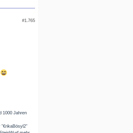
#1.765
d 1000 Jahren
"€rikaBösyl2"
n SteinWurf mehr