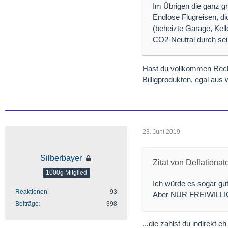
Im Übrigen die ganz gro
Endlose Flugreisen, d
(beheizte Garage, Kell
CO2-Neutral durch se
Hast du vollkommen Recht!
Billigprodukten, egal aus 
23. Juni 2019
Silberbayer
Zitat von Deflationat
1000g Mitglied
Ich würde es sogar gu
Reaktionen
93
Aber NUR FREIWILLI
Beiträge
398
...die zahlst du indirekt