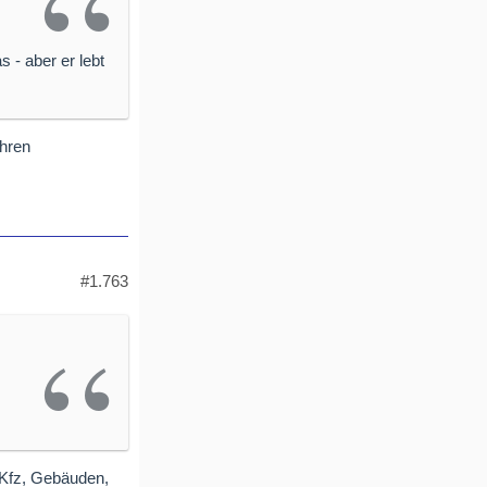
 - aber er lebt
ihren
#1.763
i Kfz, Gebäuden,