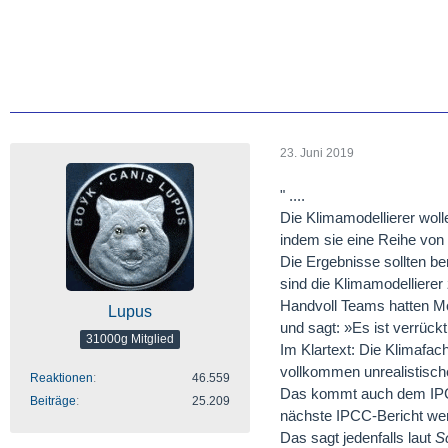
23. Juni 2019
" ....
Die Klimamodellierer wol
indem sie eine Reihe von
Die Ergebnisse sollten be
sind die Klimamodellierer 
Handvoll Teams hatten Mod
Lupus
und sagt: »Es ist verrück
31000g Mitglied
Im Klartext: Die Klimafa
vollkommen unrealistisch
Reaktionen
46.559
Das kommt auch dem IPCC 
Beiträge
25.209
nächste IPCC-Bericht werd
Das sagt jedenfalls laut
S