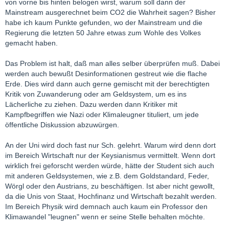
von vorne bis hinten belogen wirst, warum soll dann der
Mainstream ausgerechnet beim CO2 die Wahrheit sagen? Bisher
habe ich kaum Punkte gefunden, wo der Mainstream und die
Regierung die letzten 50 Jahre etwas zum Wohle des Volkes
gemacht haben.
Das Problem ist halt, daß man alles selber überprüfen muß. Dabei
werden auch bewußt Desinformationen gestreut wie die flache
Erde. Dies wird dann auch gerne gemischt mit der berechtigten
Kritik von Zuwanderung oder am Geldsystem, um es ins
Lächerliche zu ziehen. Dazu werden dann Kritiker mit
Kampfbegriffen wie Nazi oder Klimaleugner tituliert, um jede
öffentliche Diskussion abzuwürgen.
An der Uni wird doch fast nur Sch. gelehrt. Warum wird denn dort
im Bereich Wirtschaft nur der Keysianismus vermittelt. Wenn dort
wirklich frei geforscht werden würde, hätte der Student sich auch
mit anderen Geldsystemen, wie z.B. dem Goldstandard, Feder,
Wörgl oder den Austrians, zu beschäftigen. Ist aber nicht gewollt,
da die Unis von Staat, Hochfinanz und Wirtschaft bezahlt werden.
Im Bereich Physik wird demnach auch kaum ein Professor den
Klimawandel "leugnen" wenn er seine Stelle behalten möchte.