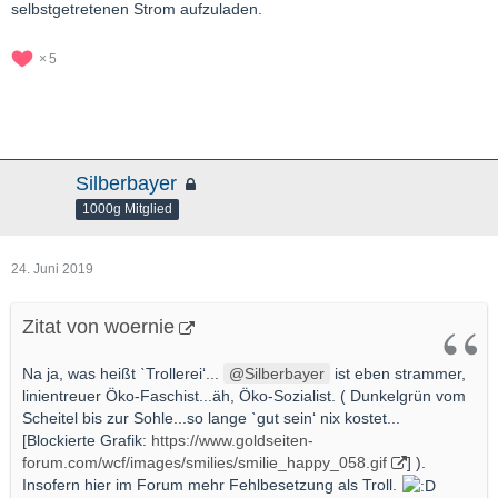
selbstgetretenen Strom aufzuladen.
5
Silberbayer
1000g Mitglied
24. Juni 2019
Zitat von woernie
Na ja, was heißt ˋTrollerei‘...
Silberbayer
ist eben strammer,
linientreuer Öko-Faschist...äh, Öko-Sozialist. ( Dunkelgrün vom
Scheitel bis zur Sohle...so lange ˋgut sein‘ nix kostet...
[Blockierte Grafik:
https://www.goldseiten-
forum.com/wcf/images/smilies/smilie_happy_058.gif
] ).
Insofern hier im Forum mehr Fehlbesetzung als Troll.