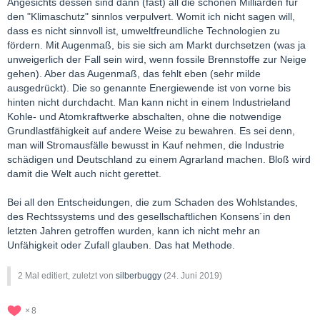
Angesichts dessen sind dann (fast) all die schönen Milliarden für
den "Klimaschutz" sinnlos verpulvert. Womit ich nicht sagen will,
dass es nicht sinnvoll ist, umweltfreundliche Technologien zu
fördern. Mit Augenmaß, bis sie sich am Markt durchsetzen (was ja
unweigerlich der Fall sein wird, wenn fossile Brennstoffe zur Neige
gehen). Aber das Augenmaß, das fehlt eben (sehr milde
ausgedrückt). Die so genannte Energiewende ist von vorne bis
hinten nicht durchdacht. Man kann nicht in einem Industrieland
Kohle- und Atomkraftwerke abschalten, ohne die notwendige
Grundlastfähigkeit auf andere Weise zu bewahren. Es sei denn,
man will Stromausfälle bewusst in Kauf nehmen, die Industrie
schädigen und Deutschland zu einem Agrarland machen. Bloß wird
damit die Welt auch nicht gerettet.
Bei all den Entscheidungen, die zum Schaden des Wohlstandes,
des Rechtssystems und des gesellschaftlichen Konsens´in den
letzten Jahren getroffen wurden, kann ich nicht mehr an
Unfähigkeit oder Zufall glauben. Das hat Methode.
2 Mal editiert, zuletzt von
silberbuggy
(
24. Juni 2019
)
8