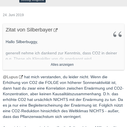
24. Juni 2019
Zitat von Silberbayer
Hallo Silberbuggy,
generell nehme ich dankend zur Kenntnis, dass CO2 in deiner
o.g. These als Klimakiller von dir anerkannt wird.
Alles anzeigen
Inwieweit eine zunehmende Sonnenaktivität eine Zunahme der
CO2 Anteile in der Atmosphäre bewirkt oder die jahrzehntelange
@Lupus
hat mich verstanden, du leider nicht. Wenn die
exponentiell gestiegene Freisetzung von CO2 durch die
Erhöhung von CO2 die FOLGE von höherer Sonnenaktivität ist,
Verbrennung fossiler Brennstoffe von Menschenhand hier
dann hast du zwar eine Korrelation zwischen Erwärmung und CO2-
kausal für die Erderwärmung maßgeblich ist, kann dir keiner
Konzentration, aber keinen Kausalitätszusammenhang. D.h. das
100%-ig beantworten.
erhöhte CO2 hat ursächlich NICHTS mit der Erwärmung zu tun. Da
.....
es ja nur eine Begleiterscheinung der Erwärmung ist. Folglich nützt
Gruß
eine CO2-Reduktion hinsichtlich des Weltklimas NICHTS - außer,
SIlberbayer
dass das Pflanzenwachstum sich verringert.