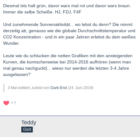
Diesmal ists halt grün, davor wars mal rot und davor wars braun.
Immer die selbe Scheiße. HJ, FDJ, F4F
Und zunehmende Sonnenaktivität... wo lebst du denn? Die nimmt
derzeitig ab, genauso wie die globale Durchschnittstemperatur und
CO2 Konzentration - und in ein paar Jahren erlebst du dein weißes
Wunder.
Leute wie du schlucken die netten Grafiken mit den ansteigenden
Kurven, die komischerweise bei 2014-2016 aufhören (wenn man
mal genau nachguckt)... wieso nur werden die letzten 3-4 Jahre
ausgelassen?
3 Mal editiert, zuletzt von
Dark-End
(
24. Juni 2019
)
7
Teddy
Gast