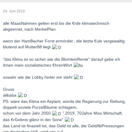
24. Juni 2019
alle MaasNahmen gelten erst bis die €rde klimatechnisch
abgeernet, nach MerkelPlan
wenn der HamBacher Forst ermördet , die letzte €ule vergewaltig
blutend auf Mutter88 liegt
"das Klima ist so sicher wie die BlümleinRente" darauf gebe ich
ihnen mein sozialistisches €hrenWort
sowahr wie die Lobby hinter mir steht
Gruss
alibaba
PS: wäre das Klima ein Asylant, würde die Regierung zur Rettung,
doppelt soviele PurzelBäume schlagem,
schon vor dem Jahr 2050
" 2019, 70Jahre Miss.Wirtschaft,
das €rGebnis glänz in der Sone"
das Land ist finaziell tot, das Geld ist alle, die GeldAbPressungen
am deutschen Volk, wird wie auf