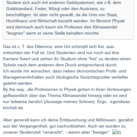
Student sich auch mit anderen Geldsystemen, wie z.B. dem
Goldstandard, Feder, Wörgl oder den Austrians, zu
beschäftigen. Ist aber nicht gewollt, da die Unis von Staat,
Hochfinanz und Wirtschaft bezahlt werden. Im Bereich Physik
wird demnach auch kaum ein Professor den Klimawandel
"leugnen" wenn er seine Stelle behalten möchte.
Das ist z. T. das Dilemma, eine Uni schimpft sich frei..was
mitnichten der Fall ist. Und Studenten sind nur noch auf ihre
Karriere fixiert und ziehen ihr Studium ohne "frei" zu denken einen
Schein nach dem anderen dem Druck entsprechend durch.
Ich würde mir wünschen, dass neben ökonomischen Profit- und
Managementinhalten auch ökologische Gesichtspunkte vertiefter
gelehrt werden.
By the way...die Professoren in Physik gehen in ihren Vorlesungen
geflissentlich über das Thema Klimawandel hinweg oder es wird
nur teilweise berührt (Aussage meines Sohnes). Ergo.. irgendwas
köchelt da.
Aber generell kann ich deine Enttäuschung und Mißtrauen, genährt
aus der Vergangenheit, gut nachvollziehen. Auch wir wurden zu
unserer Studienzeit "verarscht", - waren aber "bissiger".