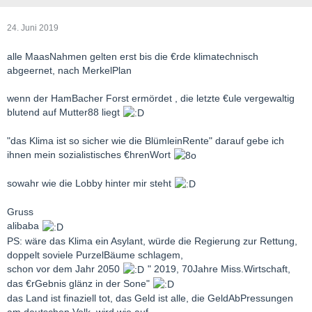
24. Juni 2019
alle MaasNahmen gelten erst bis die €rde klimatechnisch
abgeernet, nach MerkelPlan
wenn der HamBacher Forst ermördet , die letzte €ule vergewaltig
blutend auf Mutter88 liegt
"das Klima ist so sicher wie die BlümleinRente" darauf gebe ich
ihnen mein sozialistisches €hrenWort
sowahr wie die Lobby hinter mir steht
Gruss
alibaba
PS: wäre das Klima ein Asylant, würde die Regierung zur Rettung,
doppelt soviele PurzelBäume schlagem,
schon vor dem Jahr 2050
" 2019, 70Jahre Miss.Wirtschaft,
das €rGebnis glänz in der Sone"
das Land ist finaziell tot, das Geld ist alle, die GeldAbPressungen