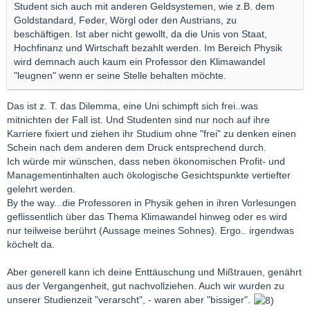
Student sich auch mit anderen Geldsystemen, wie z.B. dem
Goldstandard, Feder, Wörgl oder den Austrians, zu
beschäftigen. Ist aber nicht gewollt, da die Unis von Staat,
Hochfinanz und Wirtschaft bezahlt werden. Im Bereich Physik
wird demnach auch kaum ein Professor den Klimawandel
"leugnen" wenn er seine Stelle behalten möchte.
Das ist z. T. das Dilemma, eine Uni schimpft sich frei..was
mitnichten der Fall ist. Und Studenten sind nur noch auf ihre
Karriere fixiert und ziehen ihr Studium ohne "frei" zu denken einen
Schein nach dem anderen dem Druck entsprechend durch.
Ich würde mir wünschen, dass neben ökonomischen Profit- und
Managementinhalten auch ökologische Gesichtspunkte vertiefter
gelehrt werden.
By the way...die Professoren in Physik gehen in ihren Vorlesungen
geflissentlich über das Thema Klimawandel hinweg oder es wird
nur teilweise berührt (Aussage meines Sohnes). Ergo.. irgendwas
köchelt da.
Aber generell kann ich deine Enttäuschung und Mißtrauen, genährt
aus der Vergangenheit, gut nachvollziehen. Auch wir wurden zu
unserer Studienzeit "verarscht", - waren aber "bissiger".