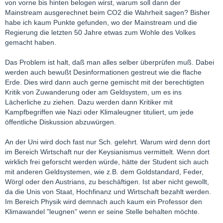
von vorne bis hinten belogen wirst, warum soll dann der
Mainstream ausgerechnet beim CO2 die Wahrheit sagen? Bisher
habe ich kaum Punkte gefunden, wo der Mainstream und die
Regierung die letzten 50 Jahre etwas zum Wohle des Volkes
gemacht haben.
Das Problem ist halt, daß man alles selber überprüfen muß. Dabei
werden auch bewußt Desinformationen gestreut wie die flache
Erde. Dies wird dann auch gerne gemischt mit der berechtigten
Kritik von Zuwanderung oder am Geldsystem, um es ins
Lächerliche zu ziehen. Dazu werden dann Kritiker mit
Kampfbegriffen wie Nazi oder Klimaleugner tituliert, um jede
öffentliche Diskussion abzuwürgen.
An der Uni wird doch fast nur Sch. gelehrt. Warum wird denn dort
im Bereich Wirtschaft nur der Keysianismus vermittelt. Wenn dort
wirklich frei geforscht werden würde, hätte der Student sich auch
mit anderen Geldsystemen, wie z.B. dem Goldstandard, Feder,
Wörgl oder den Austrians, zu beschäftigen. Ist aber nicht gewollt,
da die Unis von Staat, Hochfinanz und Wirtschaft bezahlt werden.
Im Bereich Physik wird demnach auch kaum ein Professor den
Klimawandel "leugnen" wenn er seine Stelle behalten möchte.