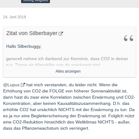
5000g Mitglied
24. Juni 2019
Zitat von Silberbayer
Hallo Silberbuggy,
generell nehme ich dankend zur Kenntnis, dass CO2 in deiner
o.g. These als Klimakiller von dir anerkannt wird.
Alles anzeigen
Inwieweit eine zunehmende Sonnenaktivität eine Zunahme der
CO2 Anteile in der Atmosphäre bewirkt oder die jahrzehntelange
@Lupus
hat mich verstanden, du leider nicht. Wenn die
exponentiell gestiegene Freisetzung von CO2 durch die
Erhöhung von CO2 die FOLGE von höherer Sonnenaktivität ist,
Verbrennung fossiler Brennstoffe von Menschenhand hier
dann hast du zwar eine Korrelation zwischen Erwärmung und CO2-
kausal für die Erderwärmung maßgeblich ist, kann dir keiner
Konzentration, aber keinen Kausalitätszusammenhang. D.h. das
100%-ig beantworten.
erhöhte CO2 hat ursächlich NICHTS mit der Erwärmung zu tun. Da
.....
es ja nur eine Begleiterscheinung der Erwärmung ist. Folglich nützt
Gruß
eine CO2-Reduktion hinsichtlich des Weltklimas NICHTS - außer,
SIlberbayer
dass das Pflanzenwachstum sich verringert.