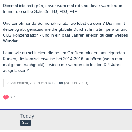
Diesmal ists halt grün, davor wars mal rot und davor wars braun.
Immer die selbe Scheiße. HJ, FDJ, F4F
Und zunehmende Sonnenaktivität... wo lebst du denn? Die nimmt
derzeitig ab, genauso wie die globale Durchschnittstemperatur und
CO2 Konzentration - und in ein paar Jahren erlebst du dein weißes
Wunder.
Leute wie du schlucken die netten Grafiken mit den ansteigenden
Kurven, die komischerweise bei 2014-2016 aufhören (wenn man
mal genau nachguckt)... wieso nur werden die letzten 3-4 Jahre
ausgelassen?
3 Mal editiert, zuletzt von
Dark-End
(
24. Juni 2019
)
7
Teddy
Gast