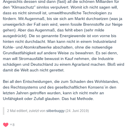
Angesichts dessen sind dann (fast) all die schönen Milliarden für
den "Klimaschutz" sinnlos verpulvert. Womit ich nicht sagen will,
dass es nicht sinnvoll ist, umweltfreundliche Technologien zu
fördern. Mit Augenmaß, bis sie sich am Markt durchsetzen (was ja
unweigerlich der Fall sein wird, wenn fossile Brennstoffe zur Neige
gehen). Aber das Augenmaß, das fehlt eben (sehr milde
ausgedrückt). Die so genannte Energiewende ist von vorne bis
hinten nicht durchdacht. Man kann nicht in einem Industrieland
Kohle- und Atomkraftwerke abschalten, ohne die notwendige
Grundlastfähigkeit auf andere Weise zu bewahren. Es sei denn,
man will Stromausfälle bewusst in Kauf nehmen, die Industrie
schädigen und Deutschland zu einem Agrarland machen. Bloß wird
damit die Welt auch nicht gerettet.
Bei all den Entscheidungen, die zum Schaden des Wohlstandes,
des Rechtssystems und des gesellschaftlichen Konsens´in den
letzten Jahren getroffen wurden, kann ich nicht mehr an
Unfähigkeit oder Zufall glauben. Das hat Methode.
2 Mal editiert, zuletzt von
silberbuggy
(
24. Juni 2019
)
8