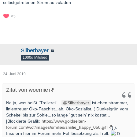
selbstgetretenen Strom aufzuladen.
5
Silberbayer
1000g Mitglied
24. Juni 2019
Zitat von woernie
Na ja, was heißt ˋTrollerei‘...
Silberbayer
ist eben strammer,
linientreuer Öko-Faschist...äh, Öko-Sozialist. ( Dunkelgrün vom
Scheitel bis zur Sohle...so lange ˋgut sein‘ nix kostet...
[Blockierte Grafik:
https://www.goldseiten-
forum.com/wcf/images/smilies/smilie_happy_058.gif
] ).
Insofern hier im Forum mehr Fehlbesetzung als Troll.