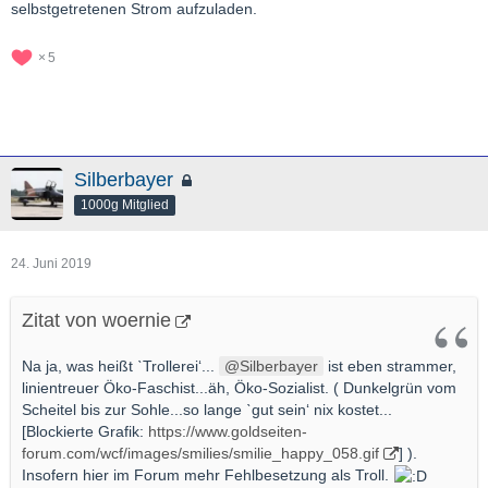
selbstgetretenen Strom aufzuladen.
5
Silberbayer
1000g Mitglied
24. Juni 2019
Zitat von woernie
Na ja, was heißt ˋTrollerei‘...
Silberbayer
ist eben strammer,
linientreuer Öko-Faschist...äh, Öko-Sozialist. ( Dunkelgrün vom
Scheitel bis zur Sohle...so lange ˋgut sein‘ nix kostet...
[Blockierte Grafik:
https://www.goldseiten-
forum.com/wcf/images/smilies/smilie_happy_058.gif
] ).
Insofern hier im Forum mehr Fehlbesetzung als Troll.