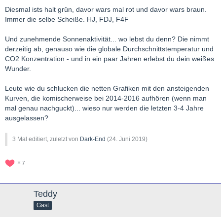
Diesmal ists halt grün, davor wars mal rot und davor wars braun.
Immer die selbe Scheiße. HJ, FDJ, F4F
Und zunehmende Sonnenaktivität... wo lebst du denn? Die nimmt
derzeitig ab, genauso wie die globale Durchschnittstemperatur und
CO2 Konzentration - und in ein paar Jahren erlebst du dein weißes
Wunder.
Leute wie du schlucken die netten Grafiken mit den ansteigenden
Kurven, die komischerweise bei 2014-2016 aufhören (wenn man
mal genau nachguckt)... wieso nur werden die letzten 3-4 Jahre
ausgelassen?
3 Mal editiert, zuletzt von
Dark-End
(
24. Juni 2019
)
7
Teddy
Gast