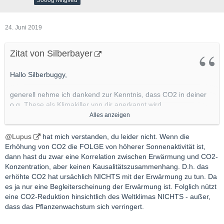
5000g Mitglied
24. Juni 2019
Zitat von Silberbayer
Hallo Silberbuggy,
generell nehme ich dankend zur Kenntnis, dass CO2 in deiner
o.g. These als Klimakiller von dir anerkannt wird.
Alles anzeigen
Inwieweit eine zunehmende Sonnenaktivität eine Zunahme der
CO2 Anteile in der Atmosphäre bewirkt oder die jahrzehntelange
@Lupus
hat mich verstanden, du leider nicht. Wenn die
exponentiell gestiegene Freisetzung von CO2 durch die
Erhöhung von CO2 die FOLGE von höherer Sonnenaktivität ist,
Verbrennung fossiler Brennstoffe von Menschenhand hier
dann hast du zwar eine Korrelation zwischen Erwärmung und CO2-
kausal für die Erderwärmung maßgeblich ist, kann dir keiner
Konzentration, aber keinen Kausalitätszusammenhang. D.h. das
100%-ig beantworten.
erhöhte CO2 hat ursächlich NICHTS mit der Erwärmung zu tun. Da
.....
es ja nur eine Begleiterscheinung der Erwärmung ist. Folglich nützt
Gruß
eine CO2-Reduktion hinsichtlich des Weltklimas NICHTS - außer,
SIlberbayer
dass das Pflanzenwachstum sich verringert.