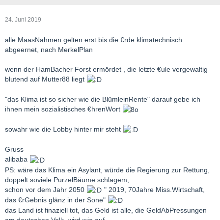
24. Juni 2019
alle MaasNahmen gelten erst bis die €rde klimatechnisch
abgeernet, nach MerkelPlan
wenn der HamBacher Forst ermördet , die letzte €ule vergewaltig
blutend auf Mutter88 liegt
"das Klima ist so sicher wie die BlümleinRente" darauf gebe ich
ihnen mein sozialistisches €hrenWort
sowahr wie die Lobby hinter mir steht
Gruss
alibaba
PS: wäre das Klima ein Asylant, würde die Regierung zur Rettung,
doppelt soviele PurzelBäume schlagem,
schon vor dem Jahr 2050
" 2019, 70Jahre Miss.Wirtschaft,
das €rGebnis glänz in der Sone"
das Land ist finaziell tot, das Geld ist alle, die GeldAbPressungen