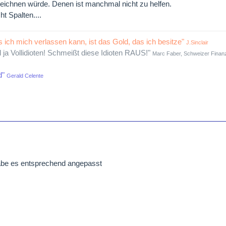
ichnen würde. Denen ist manchmal nicht zu helfen.
 Spalten....
s ich mich verlassen kann, ist das Gold, das ich besitze"
J.Sinclair
d ja Vollidioten! Schmeißt diese Idioten RAUS!"
Marc Faber, Schweizer Finanz
d"
Gerald Celente
abe es entsprechend angepasst