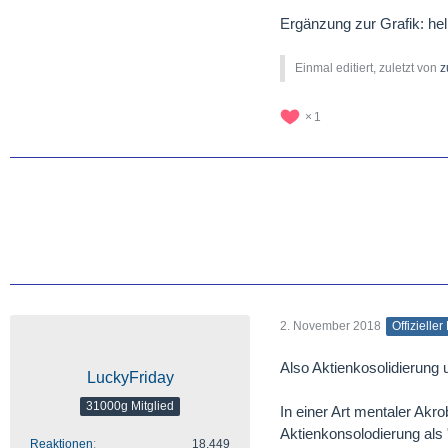
Ergänzung zur Grafik: hel
Einmal editiert, zuletzt von
z
1
2. November 2018
Offizieller
Also Aktienkosolidierung 
LuckyFriday
31000g Mitglied
In einer Art mentaler Akro
Aktienkonsolodierung als 
Reaktionen
18.449