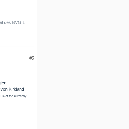
eil des BVG 1
#5
gten
 von Kirkland
1% of the currently