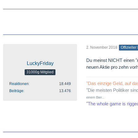
2. November 2018
Offizieller
Du meinst NICHT einen "r
LuckyFriday
neuen Aktie pro zehn vo
31000g Mitglied
"Das einzige Geld, auf da
Reaktionen
18.449
"Die meisten Politiker sin
Beiträge
13.476
einem Bier...
"The whole game is rigge