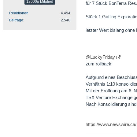
12000g Mitglied
für 7 Stück BonTerra Re
Reaktionen
4.494
Stück 1 Gatling Explorat
Beiträge
2.540
letzter Wert bislang ohne
@LuckyFriday
zum rollback:
Aufgrund eines Beschluss
Verhältnis 1:10 konsolidi
Mit der Eröffnung am 6. 
TSX Venture Exchange ge
Nach Konsolidierung sind
https://www.newswire.ca