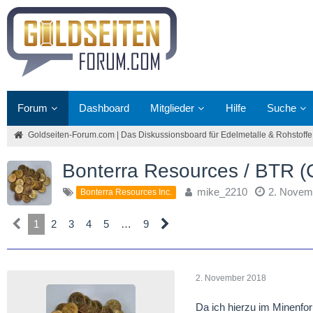
Forum
Dashboard
Mitglieder
Hilfe
Suche
Goldseiten-Forum.com | Das Diskussionsboard für Edelmetalle & Rohstoffe
Bonterra Resources / BTR 
mike_2210
2. Novem
Bonterra Resources Inc.
1
2
3
4
5
…
9
2. November 2018
Da ich hierzu im Minenfor