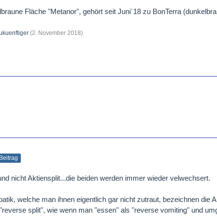
lbraune Fläche "Metanor", gehört seit Juni´18 zu BonTerra (dunkelbra
ukuenftiger
(
2. November 2018
)
 Beitrag
und nicht Aktiensplit...die beiden werden immer wieder velwechsert.
batik, welche man ihnen eigentlich gar nicht zutraut, bezeichnen die 
"reverse split", wie wenn man "essen" als "reverse vomiting" und um