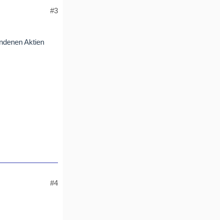
#3
andenen Aktien
#4