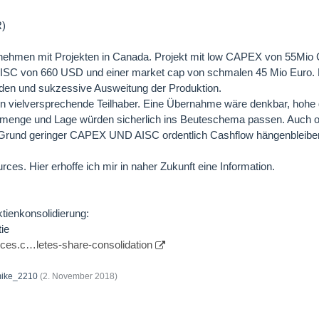
R)
rnehmen mit Projekten in Canada. Projekt mit low CAPEX von 55Mio C
ISC von 660 USD und einer market cap von schmalen 45 Mio Euro. E
den und sukzessive Ausweitung der Produktion.
en vielversprechende Teilhaber. Eine Übernahme wäre denkbar, hohe
nsmenge und Lage würden sicherlich ins Beuteschema passen. Auch
 Grund geringer CAPEX UND AISC ordentlich Cashflow hängenbleiben 
ces. Hier erhoffe ich mir in naher Zukunft eine Information.
tienkonsolidierung:
tie
rces.c…letes-share-consolidation
ike_2210
(
2. November 2018
)