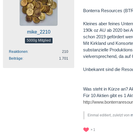
Bonterra Resources (BT
Kleines aber feines Unte
190k oz AU ab 2020 bei A
mike_2210
schon 2019 gefördert wer
5000g Mitglied
Mit Kirkland und Konsort
substanzielle Produktio
Reaktionen
210
vielversprechend, da auf
Beiträge
1.701
Unbekannt sind die Resour
Was steht in Kürze an? Ak
Für 10 Aktien gibt es 1 Ak
http://www.bonterraresou
Einmal editiert, zuletzt von
m
1