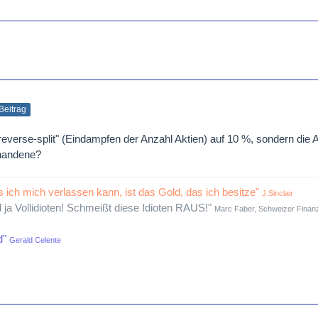
 Beitrag
everse-split" (Eindampfen der Anzahl Aktien) auf 10 %, sondern die 
rhandene?
s ich mich verlassen kann, ist das Gold, das ich besitze"
J.Sinclair
d ja Vollidioten! Schmeißt diese Idioten RAUS!"
Marc Faber, Schweizer Finanz
d"
Gerald Celente