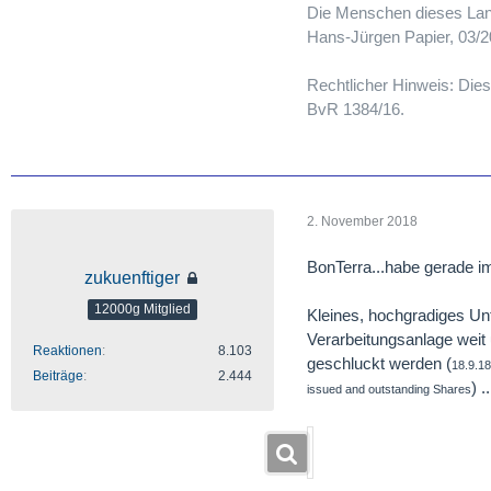
Die Menschen dieses Lan
Hans-Jürgen Papier, 03/
Rechtlicher Hinweis: Dies
BvR 1384/16.
2. November 2018
BonTerra...habe gerade i
zukuenftiger
12000g Mitglied
Kleines, hochgradiges Un
Verarbeitungsanlage weit
Reaktionen
8.103
geschluckt werden (
18.9.18
Beiträge
2.444
) 
issued and outstanding Shares