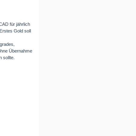
AD für jährlich
rstes Gold soll
 grades,
 ohne Übernahme
sollte.