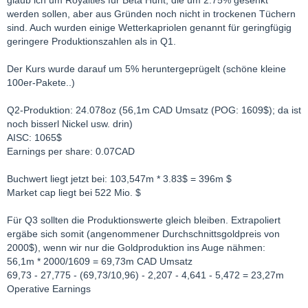
glaub ich um Royalties für Beta Hunt, die um 2.75% gesenkt
werden sollen, aber aus Gründen noch nicht in trockenen Tüchern
sind. Auch wurden einige Wetterkapriolen genannt für geringfügig
geringere Produktionszahlen als in Q1.
Der Kurs wurde darauf um 5% heruntergeprügelt (schöne kleine
100er-Pakete..)
Q2-Produktion: 24.078oz (56,1m CAD Umsatz (POG: 1609$); da ist
noch bisserl Nickel usw. drin)
AISC: 1065$
Earnings per share: 0.07CAD
Buchwert liegt jetzt bei: 103,547m * 3.83$ = 396m $
Market cap liegt bei 522 Mio. $
Für Q3 sollten die Produktionswerte gleich bleiben. Extrapoliert
ergäbe sich somit (angenommener Durchschnittsgoldpreis von
2000$), wenn wir nur die Goldproduktion ins Auge nähmen:
56,1m * 2000/1609 = 69,73m CAD Umsatz
69,73 - 27,775 - (69,73/10,96) - 2,207 - 4,641 - 5,472 = 23,27m
Operative Earnings