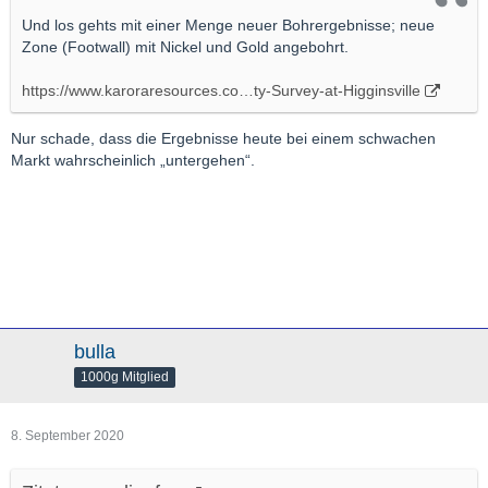
Inc--Figure2
Und los gehts mit einer Menge neuer Bohrergebnisse; neue
Zone (Footwall) mit Nickel und Gold angebohrt.
[Blockierte Grafik:
https://www.karoraresources.co…ty-Survey-at-Higginsville
https://mma.prnewswire.com/media/1249982/Karora_Res
ources_Inc__FIgure3.jpg?w=600
] Karora Resources
Nur schade, dass die Ergebnisse heute bei einem schwachen
Inc--FIgure3
Markt wahrscheinlich „untergehen“.
WFN-130:
8.1 g/t over 6.6 m, including, 13.7g/t
over 3.3
bulla
WFN-090:
3.8 g/t over 9.9 m;
1000g Mitglied
New nickel drilling highlights at Western Flanks
1.
North
:
8. September 2020
WFN-103A:
7.2% over 1.2 m;