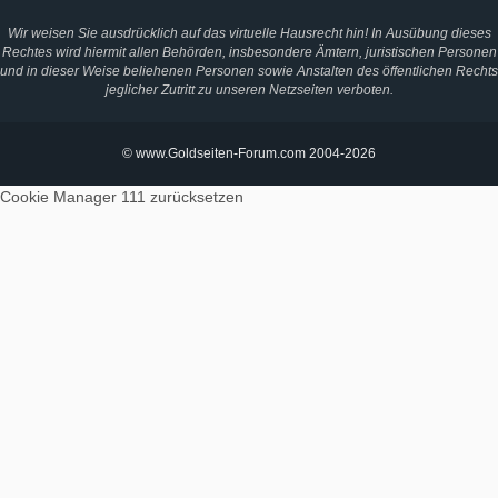
Wir weisen Sie ausdrücklich auf das virtuelle Hausrecht hin! In Ausübung dieses
Rechtes wird hiermit allen Behörden, insbesondere Ämtern, juristischen Personen
und in dieser Weise beliehenen Personen sowie Anstalten des öffentlichen Rechts
jeglicher Zutritt zu unseren Netzseiten verboten.
© www.Goldseiten-Forum.com 2004-2026
Cookie Manager 111
zurücksetzen