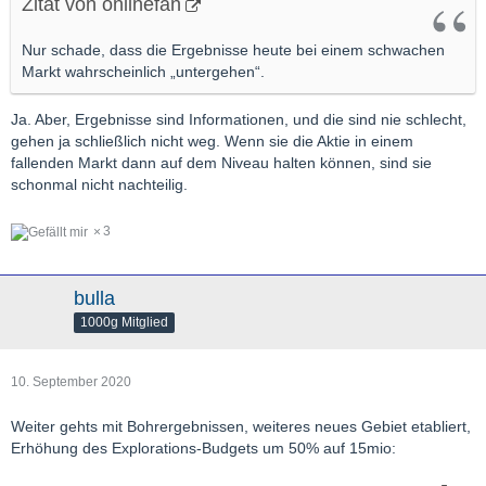
Zitat von onlinefan
WFN-135:
5.2% over 0.8 m;
WFN-118:
4.1% over 2.2 m
Nur schade, dass die Ergebnisse heute bei einem schwachen
Markt wahrscheinlich „untergehen“.
Ja. Aber, Ergebnisse sind Informationen, und die sind nie schlecht,
gehen ja schließlich nicht weg. Wenn sie die Aktie in einem
fallenden Markt dann auf dem Niveau halten können, sind sie
schonmal nicht nachteilig.
3
bulla
1000g Mitglied
10. September 2020
Weiter gehts mit Bohrergebnissen, weiteres neues Gebiet etabliert,
Erhöhung des Explorations-Budgets um 50% auf 15mio: