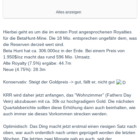
Alles anzeigen
VANCOUVER, BC
, Sept. 3, 2020 /CNW/ - Maverix Metals Inc.
(the "Company" or "Maverix") (NYSE American: MMX) (TSX:
Hierbei geht es um die im ersten Post angesprochenen Royalties
MMX) is pleased to announce the closing of the previously
für die BetaHunt-Mine. Die 18 Mio. entsprechen ungefähr dem, was
announced transaction with Karora Resources Inc. ("Karora") to
die Reserven derzeit wert sind.
reduce the gold royalty on the Beta Hunt mine from 7.5% to
Beta Hunt hat ca. 306.000oz in der Erde. Bei einem Preis von
4.75% effective July 1, 2020 (the "Transaction"). The
1.950$/oz macht das rund 596 Mio. Umsatz.
Transaction will allow both Maverix and Karora shareholders to
Alte Royalty (7.5%) ergäbe: 44.7m
benefit from a renewed focus on exploration, development and
Neue (4.75%): 28.3m
potential future production growth at the Beta Hunt mine. As
consideration for the Transaction, Maverix will receive total
Konservativ: Steigt der Goldpreis -> gut, fällt er, nicht gut
consideration of US$18 million in cash, with US$15.5 million
received on closing and an additional US$2.5 million to be paid
KRR wird daher jetzt anfangen, das "Wohnzimmer" (Fathers Day
in January 2021. The Company plans to use the proceeds to
Vein) abzubauen mit ca. 30k oz hochgradigem Gold. Die nächsten
reduce the amount drawn under its revolving credit facility.
Quartalsberichte sollten diese Erhöhung dann auch beinhalten, wie
auch immer sie dieses Vorkommen strecken werden.
Optimistisch: Das Ding macht jetzt erstmal einen riesigen Satz nach
Dan O'Flaherty, CEO of Maverix, commented, "Maverix is
oben, war auch ordentlich nach unten geprügelt worden die letzten
pleased to support Karora as it continues to unlock Beta Hunt's
Wochen. Die letzten zwei Monate gab es auch, seit der