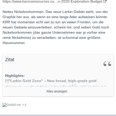
https://www.karoraresources.co…o-2020-Exploration-Budget
Nettes Nickelvorkommen. Das neue Larkin-Gebiet sieht, von der
Graphik her aus, als wenn es eine lange Ader aufweisen könnte.
KRR hat momentan echt viel zu tun an vielen Fronten, um die
neuen Gebiete einzuverleiben, scheint mir, und neben Gold noch
Nickelvorkommen (das ganze Unternehmen war ja vorher eine
reine Nickelmine) zu verarbeiten, ist schonmal eine größere
Hausnummer.
Zitat
Highlights:
[*]
"Larkin Gold Zone" – New broad, high-grade gold
1.2.
discovery south of Alpha Island Fault
:
[*]BE30-003:
8.2
Alles anzeigen
g/t over 3.9 m
[*]BE30-004:
3.3 g/t over 15.8 m
[*]BE30-007:
3.9 g/t over 11.0 m
4
[*]BE30-010:
15.3 g/t over 3.5 m
[*]BE30-011:
7.4 g/t over 8.9 m