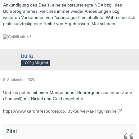
potential. We remain focused on growing our asset portfolio by
Ankündigung des Deals, eine selbstauferlegte NDA bzgl. des
pursuing opportunities to acquire high quality royalties and
Bohrprogrammes, welches immer wieder Andeutungen bzgl.
streams, creating further per share value for our shareholders."
weiteren Vorkommen von "coarse gold" beinhaltete. Wahrscheinlich
gibts kurzfristig eine Reihe von Ergebnissen. Mal schauen.
6
bulla
1000g Mitglied
8. September 2020
Und los gehts mit einer Menge neuer Bohrergebnisse; neue Zone
(Footwall) mit Nickel und Gold angebohrt.
https://www.karoraresources.co…ty-Survey-at-Higginsville
Zitat