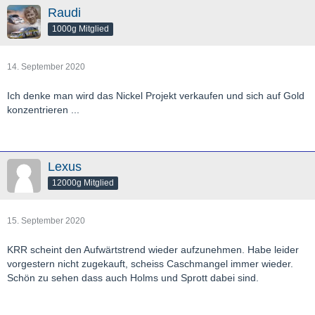
[*]Wall Sample (BD40ACCLHW_002):
5.0 g/t over 14.4 m,
Raudi
including 22.7 g/t over 2.6 m
1000g Mitglied
[/list][*]
"30C Nickel Trough" - First new nickel discovery at
1.2
Beta Hunt in 13 years
:
[*]BE30-007:
3.8% Ni over 2.3 m
[*]BE30-009:
7.7% Ni over 1.3 m
14. September 2020
[*]BE30-010:
8.6% Ni over 1.0 m
[/list][/list]
Ich denke man wird das Nickel Projekt verkaufen und sich auf Gold
konzentrieren ...
[Blockierte Grafik:
https://mma.prnewswire.com/media/1251956/Figure1.jpg?
w=600
]
Lexus
12000g Mitglied
Figure1
15. September 2020
KRR scheint den Aufwärtstrend wieder aufzunehmen. Habe leider
[Blockierte Grafik:
vorgestern nicht zugekauft, scheiss Caschmangel immer wieder.
https://mma.prnewswire.com/media/1251957/Figure2.jpg?
Schön zu sehen dass auch Holms und Sprott dabei sind.
w=600
]