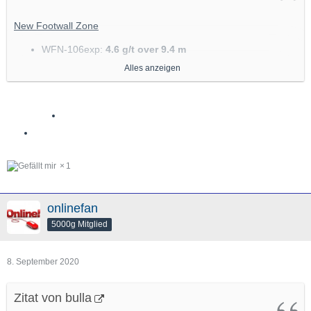
New Footwall Zone
WFN-106exp:
4.6 g/t over 9.4 m
WFN-115:
6.0 g/t over 5.3 m
Alles anzeigen
WFN-134:
2.4 g/t over 23.3 m, including 6.3 g/t over
6.0 m;
WFN-131exp:
7.0 g/t over 8.6 m
Infill Drilling
Continue Reading
1
[Blockierte Grafik:
https://mma.prnewswire.com/media/1249980/Karora_Res
onlinefan
ources_Inc__Figure1.jpg?w=600
] Karora Resources
5000g Mitglied
Inc--Figure1
8. September 2020
[Blockierte Grafik:
https://mma.prnewswire.com/media/1249981/Karora_Res
Zitat von bulla
ources_Inc__Figure2.jpg?w=600
] Karora Resources