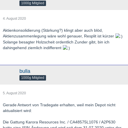
1000g Mitglied
4. August 2020
Aktienkonsolidierung (Stärkung?) klingt aber auch blöd,
Aktienzusammenlegung wäre wohl genauer, Resplit ist kürzer
Solange besagter Holzscheit ordentlich Zunder gibt, bin ich
dahingehend ziemlich indifferent
bulla
1000g Mitglied
5. August 2020
Gerade Antwort von Tradegate erhalten, weil mein Depot nicht
aktualisiert wird:
Die Gattung Karora Resources Inc. / CA48575L1076 / A2P630
hatte eine ISIN-Änderung und wird seit dem 31.07.2020 unter der