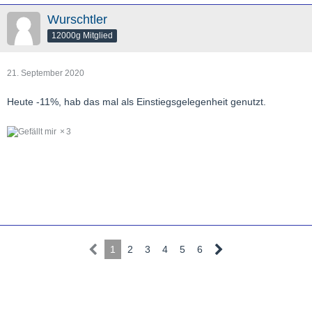
Wurschtler
12000g Mitglied
Figure2
21. September 2020
[Blockierte Grafik:
https://mma.prnewswire.com/media/1251958/Karora_Resources
Heute -11%, hab das mal als Einstiegsgelegenheit genutzt.
_Inc__Karora_Announces_Further_Discoveries_at_Be.jpg?
w=600
]
3
[/list]
1
2
3
4
5
6