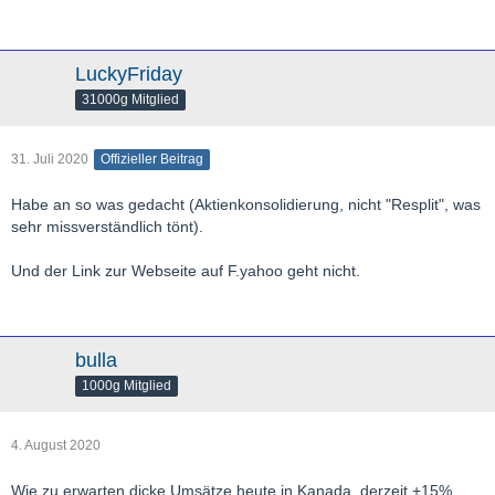
LuckyFriday
31000g Mitglied
31. Juli 2020
Offizieller Beitrag
Habe an so was gedacht (Aktienkonsolidierung, nicht "Resplit", was
sehr missverständlich tönt).
Und der Link zur Webseite auf F.yahoo geht nicht.
bulla
1000g Mitglied
4. August 2020
Wie zu erwarten dicke Umsätze heute in Kanada, derzeit +15%.