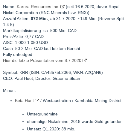
Name:
Karora Resources Inc.
(seit 16.6.2020, davor Royal
Nickel Corporation (RNC Minerals bzw. RNX))
Anzahl Aktien:
672 Mio.
, ab 31.7.2020: ~149 Mio. (Reverse Split:
1:4.5)
Marktkapitalisierung: ca. 500 Mio. CAD
Preis/Aktie: 0,77 CAD
AISC: 1.000-1.050 USD
Cash: 50.2 Mio. CAD laut letztem Bericht
Fully unhedged
Hier die letzte Präsentation vom 8.7.2020
Symbol: KRR (ISIN: CA48575L2066, WKN: A2QAN6)
CEO: Paul Huet, Director: Graeme Sloan
Minen:
Beta Hunt
/ Westaustralien / Kambalda Mining District
Untergrundmine
ehemalige Nickelmine, 2018 wurde Gold gefunden
Umsatz Q1.2020: 38 mio.