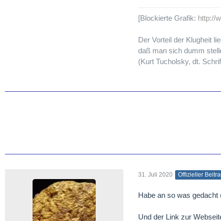
[Blockierte Grafik:
http:/
Der Vorteil der Klugheit lie
daß man sich dumm stelle
(Kurt Tucholsky, dt. Schrif
31. Juli 2020
Offizieller Beitr
Habe an so was gedacht (A
Und der Link zur Webseite