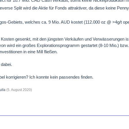
ect für 10.7 Mio. CAD Cash verkauft, somit keine Nickelproduktion 
verse Split wird die Aktie für Fonds attraktiver, da diese keine Pen
rgos-Gebiets, welches ca. 9 Mio. AUD kostet (112.000 oz @ >4g/t ope
 Kosten gesenkt, mit den jüngsten Verkäufen und Verwässerungen is
on wird ein großes Explorationsprogramm gestartet (8-10 Mio.) bzw. i
vestitionen in eine Mill fließen.
 dabei.
el korrigieren? Ich konnte kein passendes finden.
ulla
(
5. August 2020
)