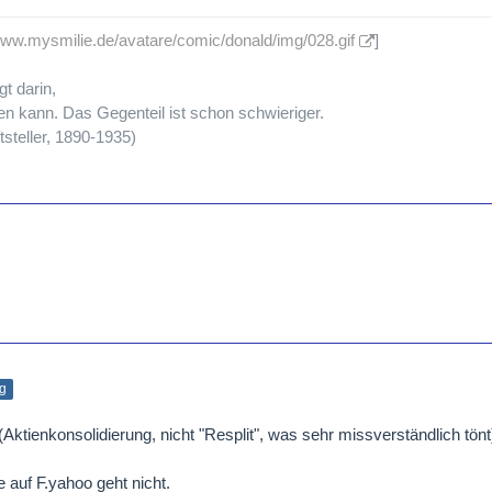
/www.mysmilie.de/avatare/comic/donald/img/028.gif
]
gt darin,
n kann. Das Gegenteil ist schon schwieriger.
tsteller, 1890-1935)
ag
ktienkonsolidierung, nicht "Resplit", was sehr missverständlich tönt
 auf F.yahoo geht nicht.