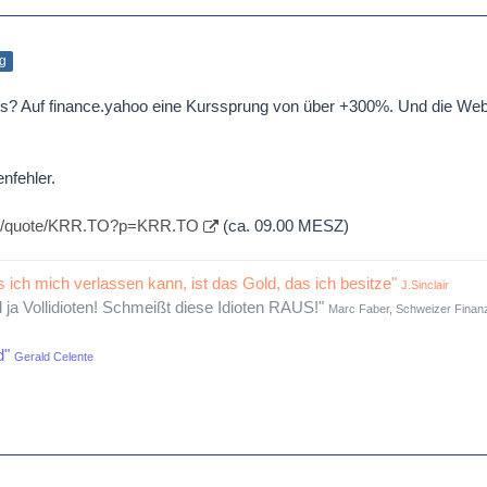
ag
los? Auf finance.yahoo eine Kurssprung von über +300%. Und die Web
nfehler.
com/quote/KRR.TO?p=KRR.TO
(ca. 09.00 MESZ)
s ich mich verlassen kann, ist das Gold, das ich besitze"
J.Sinclair
d ja Vollidioten! Schmeißt diese Idioten RAUS!"
Marc Faber, Schweizer Finanz
d"
Gerald Celente