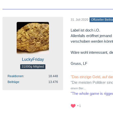
31. Juli 2020
Offizieller Beitr
Label ist doch i.O.
Allenfalls eröffnet jeman
verschoben werden könnt
Wäre wohl interessant, d
LuckyFriday
Gruss, LF
31000g Mitglied
Reaktionen
18.448
"Das einzige Geld, auf da
Beiträge
13.476
"Die meisten Politiker sin
einem Bier...
"The whole game is rigge
1