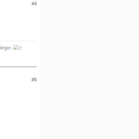
#4
nleger.
#5