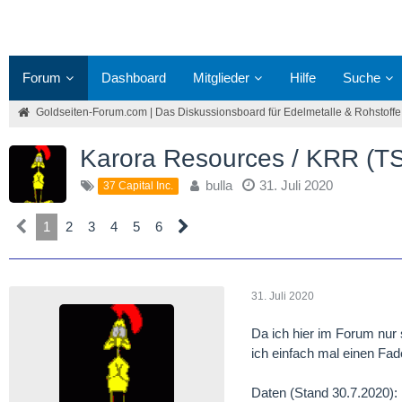
Forum
Dashboard
Mitglieder
Hilfe
Suche
Goldseiten-Forum.com | Das Diskussionsboard für Edelmetalle & Rohstoffe
Karora Resources / KRR (T
bulla
31. Juli 2020
37 Capital Inc.
1
2
3
4
5
6
31. Juli 2020
Da ich hier im Forum nu
ich einfach mal einen Fad
Daten (Stand 30.7.2020):