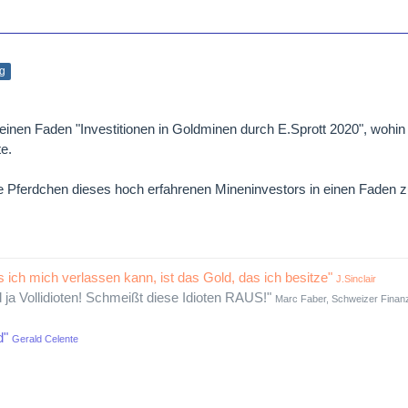
ag
d einen Faden "Investitionen in Goldminen durch E.Sprott 2020", wohi
e.
ie Pferdchen dieses hoch erfahrenen Mineninvestors in einen Faden 
s ich mich verlassen kann, ist das Gold, das ich besitze"
J.Sinclair
d ja Vollidioten! Schmeißt diese Idioten RAUS!"
Marc Faber, Schweizer Finanz
d"
Gerald Celente