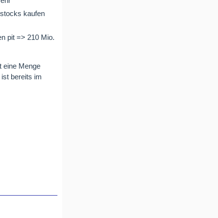
mehr
nystocks kaufen
n pit => 210 Mio.
t eine Menge
st bereits im