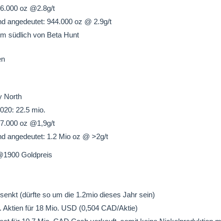
6.000 oz @2.8g/t
 angedeutet: 944.000 oz @ 2.9g/t
m südlich von Beta Hunt
en
y North
20: 22.5 mio.
7.000 oz @1,9g/t
 angedeutet: 1.2 Mio oz @ >2g/t
@1900 Goldpreis
enkt (dürfte so um die 1.2mio dieses Jahr sein)
. Aktien für 18 Mio. USD (0,504 CAD/Aktie)