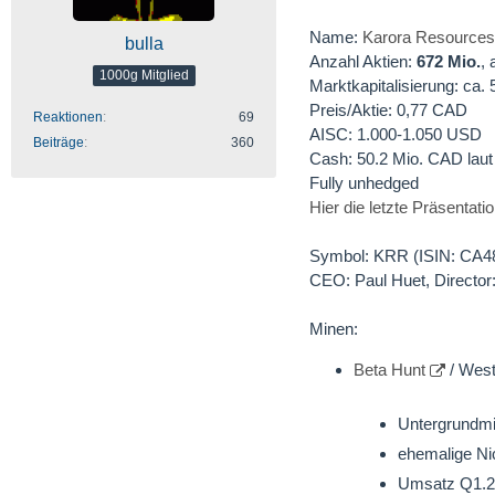
Name:
Karora Resources 
bulla
Anzahl Aktien:
672 Mio.
, 
1000g Mitglied
Marktkapitalisierung: ca.
Preis/Aktie: 0,77 CAD
Reaktionen
69
AISC: 1.000-1.050 USD
Beiträge
360
Cash: 50.2 Mio. CAD laut 
Fully unhedged
Hier die letzte Präsentat
Symbol: KRR (ISIN: CA
CEO: Paul Huet, Directo
Minen:
Beta Hunt
/ West
Untergrundm
ehemalige Ni
Umsatz Q1.20