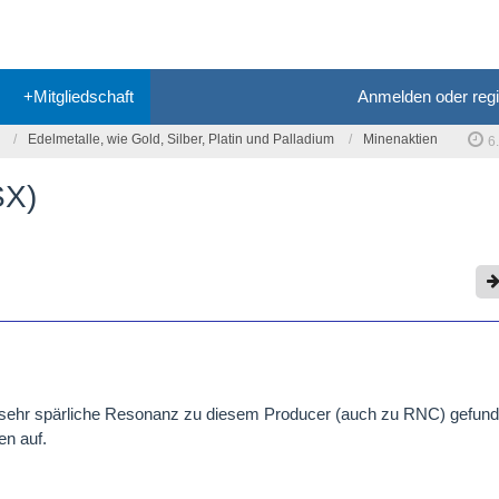
+Mitgliedschaft
Anmelden oder regi
Edelmetalle, wie Gold, Silber, Platin und Palladium
Minenaktien
6
SX)
r sehr spärliche Resonanz zu diesem Producer (auch zu RNC) gefun
en auf.