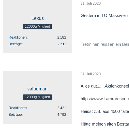
31. Juli 2020
Gestern in TO Massiver ü
Lexus
12000g Mitglied
Reaktionen
2.182
Tretminen reissen ein Be
Beiträge
2.611
31. Juli 2020
Alles gut.......Aktienkonso
valueman
12000g Mitglied
https://www.karoraresour
Reaktionen
2.421
Heisst z.B. aus 4500 "a
Beiträge
4.792
Hätte meinen alten Besta