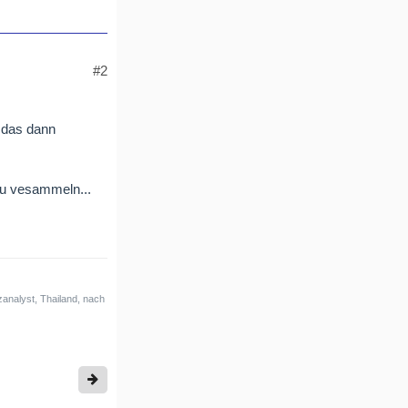
#2
n das dann
zu vesammeln...
analyst, Thailand, nach