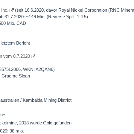
Inc.
(seit 16.6.2020, davor Royal Nickel Corporation (RNC Miner
ab 31.7.2020: ~149 Mio. (Reverse Split: 1:4.5)
 500 Mio. CAD
letztem Bericht
ion vom 8.7.2020
48575L2066, WKN: A2QAN6)
r: Graeme Sloan
australien / Kambalda Mining District
ine
ckelmine, 2018 wurde Gold gefunden
20: 38 mio.