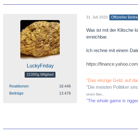
31. Juli 2020
Offizieller Beitr
Was ist mit der Klitsche 
erreichbar.
Ich rechne mit einem Date
https://finance.yahoo.
LuckyFriday
31000g Mitglied
"Das einzige Geld, auf da
Reaktionen
18.448
"Die meisten Politiker sin
Beiträge
13.476
einem Bier...
"The whole game is rigge