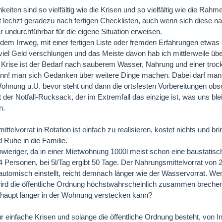
eiten sind so vielfältig wie die Krisen und so vielfältig wie die Rah
 lechzt geradezu nach fertigen Checklisten, auch wenn sich diese na
undurchführbar für die eigene Situation erweisen.
dem Irrweg, mit einer fertigen Liste oder fremden Erfahrungen etwas
iel Geld verschlungen und das Meiste davon hab ich mittlerweile üb
Krise ist der Bedarf nach sauberem Wasser, Nahrung und einer troc
kann! man sich Gedanken über weitere Dinge machen. Dabei darf man
ohnung u.U. bevor steht und dann die ortsfesten Vorbereitungen obs
t der Notfall-Rucksack, der im Extremfall das einzige ist, was uns bl
n.
telvorrat in Rotation ist einfach zu realisieren, kostet nichts und brin
 Ruhe in die Familie.
hwieriger, da in einer Mietwohnung 1000l meist schon eine baustatis
r 4 Personen, bei 5l/Tag ergibt 50 Tage. Der Nahrungsmittelvorrat von
t automisch einstellt, reicht demnach länger wie der Wasservorrat. We
ird die öffentliche Ordnung höchstwahrscheinlich zusammen brechen
erhaupt länger in der Wohnung verstecken kann?
r einfache Krisen und solange die öffentliche Ordnung besteht, von I