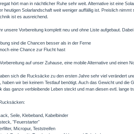
gat hört man in nächtlicher Ruhe sehr weit. Alternative ist eine Solar
er heutigen Solarlandschaft weit weniger auffällig ist. Preislich nimmt 
echnik ist es ausreichend.
r unsere Vorbereitung komplett neu und ohne Liste aufgebaut. Dabei
bung sind die Chancen besser als in der Ferne
u noch eine Chance zur Flucht hast
ie Vorbereitung auf unser Zuhause, eine mobile Alternative und einen N
aben sich die Rucksäcke zu den ersten Jahre sehr viel verändert und
en, haben wir bei keinem Testlauf benötigt. Auch das Gewicht und die 
 das ganze verbleibende Leben steckt und man diesen evtl. lange t
 Rucksäcken:
ack, Seile, Klebeband, Kabelbinder
teck, "Feuerstarter"
ilter, Micropur, Teststreifen