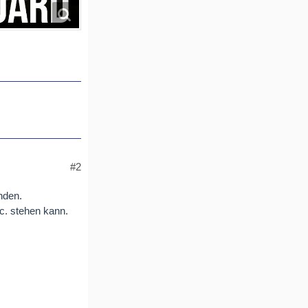
#2
nden.
c. stehen kann.