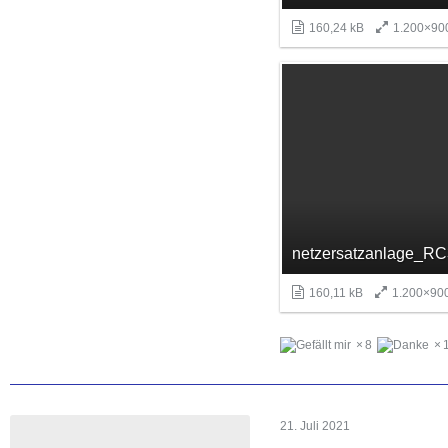
160,24 kB
1.200×90
160,11 kB
1.200×90
8
21. Juli 2021