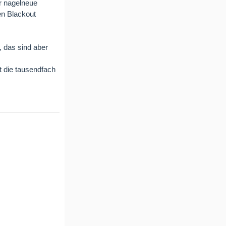
er nagelneue
en Blackout
 das sind aber
 die tausendfach