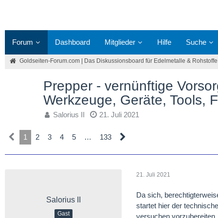
Forum
Dashboard
Mitglieder
Hilfe
Suche
Goldseiten-Forum.com | Das Diskussionsboard für Edelmetalle & Rohstoffe
Prepper - vernünftige Vorso
Werkzeuge, Geräte, Tools, 
Salorius II
21. Juli 2021
1
2
3
4
5
…
133
21. Juli 2021
Da sich, berechtigterwe
Salorius II
startet hier der technisc
Gast
versuchen vorzubereiten, 