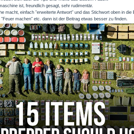
maschine ist, freundlich gesagt, sehr rudimentär.
 macht, einfach "erweiterte Antwort" und das Stichwort oben in die Be
"Feuer machen" etc. dann ist der Beitrag etwas besser zu finden.