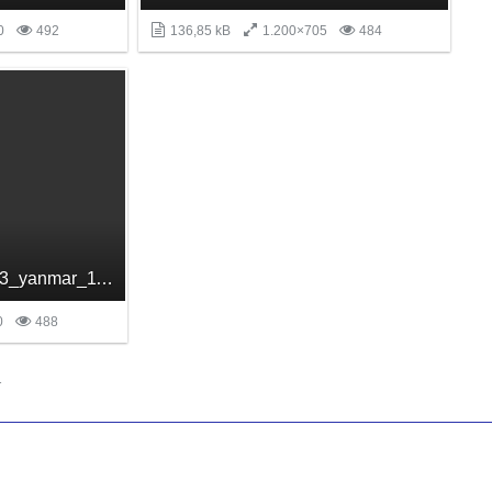
0
492
136,85 kB
1.200×705
484
netzersatzanlage_RC3_yanmar_1169_lzpd_49.JPG
0
488
1