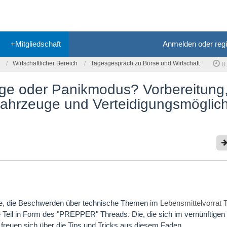
+Mitgliedschaft
Anmelden oder regi
Wirtschaftlicher Bereich
Tagesgespräch zu Börse und Wirtschaft
8
rge oder Panikmodus? Vorbereitung
Fahrzeuge und Verteidigungsmöglich
ise, die Beschwerden über technische Themen im
Lebensmittelvorrat 
he Teil in Form des "PREPPER" Threads. Die, die sich im vernünftig
freuen sich über die Tips und Tricks aus diesem Faden.