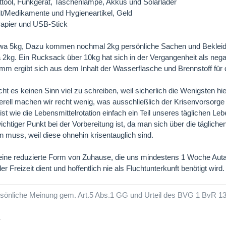
tool, Funkgerät, Taschenlampe, Akkus und Solarlader
it/Medikamente und Hygieneartikel, Geld
Papier und USB-Stick
wa 5kg, Dazu kommen nochmal 2kg persönliche Sachen und Bekleid
2kg. Ein Rucksack über 10kg hat sich in der Vergangenheit als negat
mm ergibt sich aus dem Inhalt der Wasserflasche und Brennstoff für
es keinen Sinn viel zu schreiben, weil sicherlich die Wenigsten hi
erell machen wir recht wenig, was ausschließlich der Krisenvorsorge 
t wie die Lebensmittelrotation einfach ein Teil unseres täglichen Leb
ichtiger Punkt bei der Vorbereitung ist, da man sich über die täglich
uss, weil diese ohnehin krisentauglich sind.
t eine reduzierte Form von Zuhause, die uns mindestens 1 Woche Auta
 Freizeit dient und hoffentlich nie als Fluchtunterkunft benötigt wird.
persönliche Meinung gem. Art.5 Abs.1 GG und Urteil des BVG 1 BvR 1
1