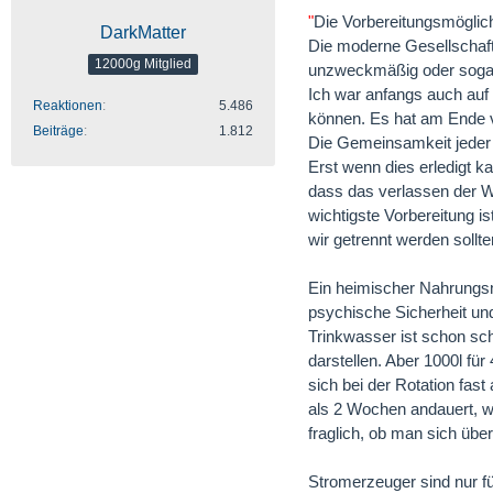
"
Die Vorbereitungsmöglichk
DarkMatter
Die moderne Gesellschaft
12000g Mitglied
unzweckmäßig oder sogar 
Ich war anfangs auch auf 
Reaktionen
5.486
können. Es hat am Ende v
Beiträge
1.812
Die Gemeinsamkeit jeder 
Erst wenn dies erledigt 
dass das verlassen der W
wichtigste Vorbereitung is
wir getrennt werden sollte
Ein heimischer Nahrungsmit
psychische Sicherheit und
Trinkwasser ist schon sc
darstellen. Aber 1000l fü
sich bei der Rotation fas
als 2 Wochen andauert, w
fraglich, ob man sich üb
Stromerzeuger sind nur fü