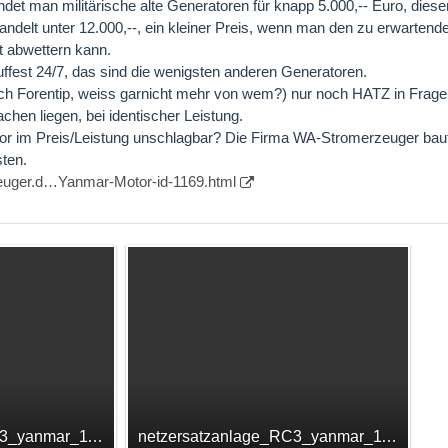
ndet man militärische alte Generatoren für knapp 5.000,-- Euro, dies
ndelt unter 12.000,--, ein kleiner Preis, wenn man den zu erwartend
t abwettern kann.
ffest 24/7, das sind die wenigsten anderen Generatoren.
h Forentip, weiss garnicht mehr von wem?) nur noch HATZ in Frage,
fachen liegen, bei identischer Leistung.
or im Preis/Leistung unschlagbar? Die Firma WA-Stromerzeuger baut
ten.
euger.d…Yanmar-Motor-id-1169.html
netzersatzanlage_RC3_yanmar_1169_lzpd_55.JPG
netzersatzanlage_RC3_yanmar_1169_lzpd_43.JPG