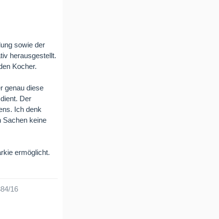
ung sowie der
iv herausgestellt.
 den Kocher.
er genau diese
dient. Der
ens. Ich denk
en Sachen keine
rkie ermöglicht.
384/16