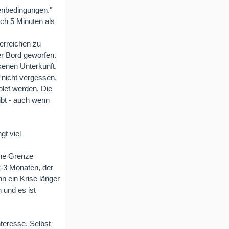
menbedingungen."
ch 5 Minuten als
 erreichen zu
er Bord geworfen.
kenen Unterkunft.
 nicht vergessen,
olet werden. Die
eibt - auch wenn
gt viel
che Grenze
 2-3 Monaten, der
nn ein Krise länger
 und es ist
nteresse. Selbst