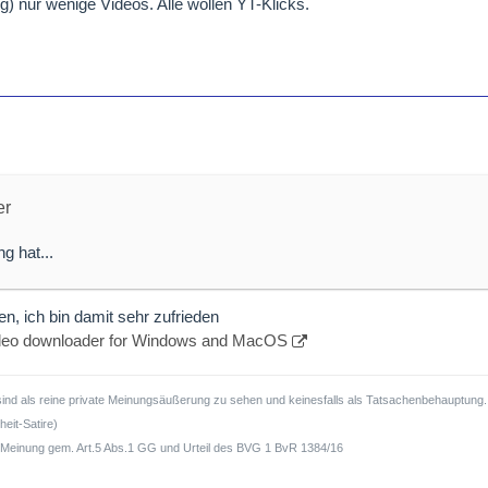
ng) nur wenige Videos. Alle wollen YT-Klicks.
er
g hat...
, ich bin damit sehr zufrieden
ideo downloader for Windows and MacOS
sind als reine private Meinungsäußerung zu sehen und keinesfalls als Tatsachenbehauptung. H
eit-Satire)
he Meinung gem. Art.5 Abs.1 GG und Urteil des BVG 1 BvR 1384/16