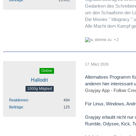
Gedanken des Schreibende
um den Schaafsinn der Lä
Die Movies " Idiogracy " 
Alle Macht dem Kampf g
2
17. März 2026
Online
Alternatives Programm für
Hallodri
anderen hier interessant u
1000g Mitglied
Grayjay App - Follow Cre
Reaktionen
494
Für Linux, Windows, And
Beiträge
125
Grayjay erlaubt nicht nur
Rumble, Odysee, Kick, Tw