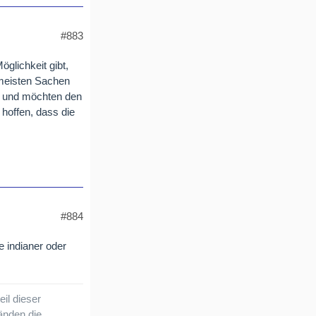
#883
glichkeit gibt,
 meisten Sachen
k und möchten den
 hoffen, dass die
#884
 indianer oder
il dieser
änden die