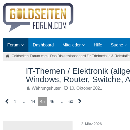
Forum
Dashboard
Mitglieder
Hilfe
Suche
Goldseiten-Forum.com | Das Diskussionsboard für Edelmetalle & Rohstoffe
IT-Themen / Elektronik (all
Windows, Router, Switche, A
Währungshüter
10. Oktober 2021
1
…
44
45
46
…
60
2. März 2026