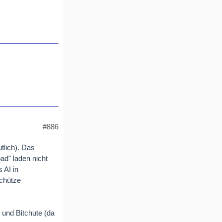
#886
tlich). Das
ad" laden nicht
 AI in
chütze
 und Bitchute (da