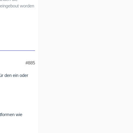
 eingebout worden
#885
ür den ein oder
ttformen wie