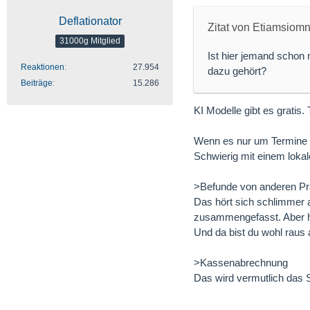
Deflationator
Zitat von Etiamsiom
31000g Mitglied
Ist hier jemand schon
Reaktionen
27.954
dazu gehört?
Beiträge
15.286
KI Modelle gibt es gratis. 
Wenn es nur um Termine g
Schwierig mit einem loka
>Befunde von anderen Prax
Das hört sich schlimmer a
zusammengefasst. Aber hie
Und da bist du wohl raus 
>Kassenabrechnung
Das wird vermutlich das S