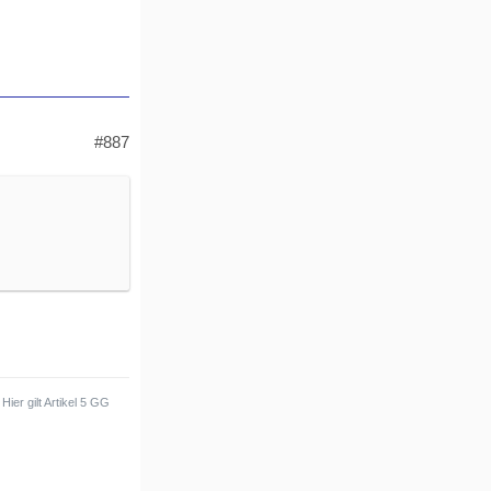
#887
ier gilt Artikel 5 GG