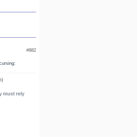
#882
h)
y must rely