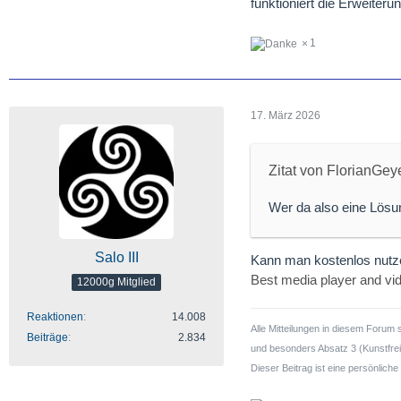
funktioniert die Erweiteru
1
17. März 2026
Zitat von FlorianGey
Wer da also eine Lösun
Salo III
Kann man kostenlos nutzen
Best media player and v
12000g Mitglied
Reaktionen
14.008
Alle Mitteilungen in diesem Forum 
Beiträge
2.834
und besonders Absatz 3 (Kunstfreih
Dieser Beitrag ist eine persönlic