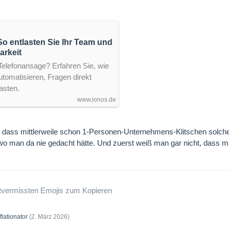
o entlasten Sie Ihr Team und
arkeit
-Telefonansage? Erfahren Sie, wie
tomatisieren, Fragen direkt
asten.
www.ionos.de
r, dass mittlerweile schon 1-Personen-Unternehmens-Klitschen solche
wo man da nie gedacht hätte. Und zuerst weiß man gar nicht, dass ma
tvermissten Emojis zum Kopieren
flationator
(
2. März 2026
)