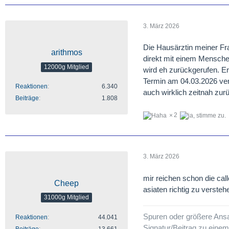
3. März 2026
Die Hausärztin meiner Fra
arithmos
direkt mit einem Mensche
12000g Mitglied
wird eh zurückgerufen. E
Termin am 04.03.2026 vers
Reaktionen
6.340
auch wirklich zeitnah zur
Beiträge
1.808
2
3. März 2026
mir reichen schon die ca
Cheep
asiaten richtig zu verste
31000g Mitglied
Spuren oder größere Ans
Reaktionen
44.041
Signatur/Beitrag zu eine
Beiträge
13.661