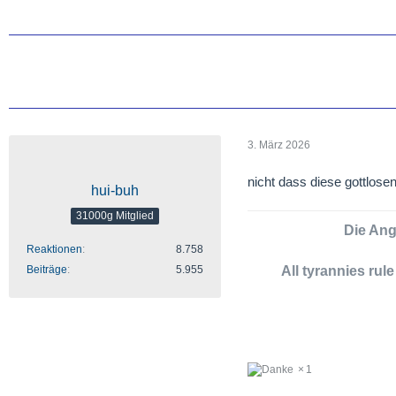
3. März 2026
nicht dass diese gottlos
hui-buh
31000g Mitglied
Die Angs
Reaktionen
8.758
Beiträge
5.955
All tyrannies rul
1