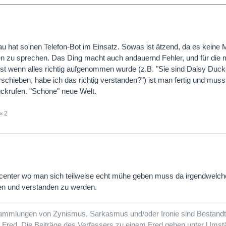
u hat so'nen Telefon-Bot im Einsatz. Sowas ist ätzend, da es keine Mö
n zu sprechen. Das Ding macht auch andauernd Fehler, und für die
rst wenn alles richtig aufgenommen wurde (z.B. "Sie sind Daisy Duc
chieben, habe ich das richtig verstanden?") ist man fertig und muss
ückrufen. "Schöne" neue Welt.
2
llcenter wo man sich teilweise echt mühe geben muss da irgendwelche
hen und verstanden zu werden.
ammlungen von Zynismus, Sarkasmus und/oder Ironie sind Bestandte
m Fred. Die Beiträge des Verfassers zu einem Fred geben unter Umst