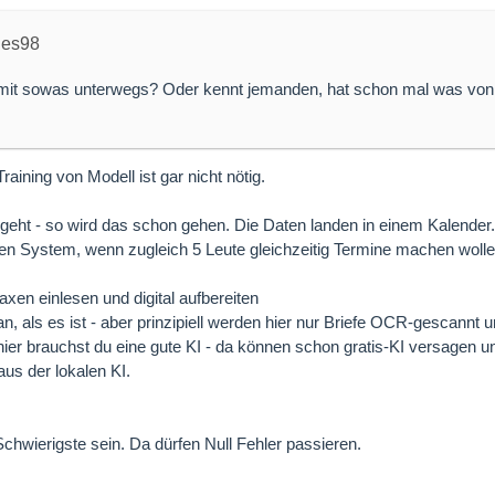
nes98
 mit sowas unterwegs? Oder kennt jemanden, hat schon mal was von
Training von Modell ist gar nicht nötig.
eht - so wird das schon gehen. Die Daten landen in einem Kalender.
len System, wenn zugleich 5 Leute gleichzeitig Termine machen wolle
en einlesen und digital aufbereiten
n, als es ist - aber prinzipiell werden hier nur Briefe OCR-gescannt 
r brauchst du eine gute KI - da können schon gratis-KI versagen und
aus der lokalen KI.
chwierigste sein. Da dürfen Null Fehler passieren.