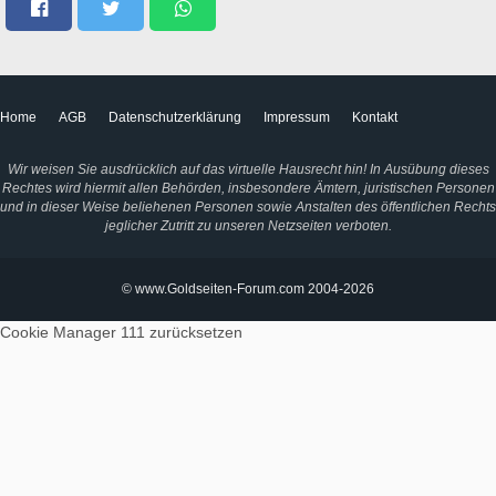
Home
AGB
Datenschutzerklärung
Impressum
Kontakt
Wir weisen Sie ausdrücklich auf das virtuelle Hausrecht hin! In Ausübung dieses
Rechtes wird hiermit allen Behörden, insbesondere Ämtern, juristischen Personen
und in dieser Weise beliehenen Personen sowie Anstalten des öffentlichen Rechts
jeglicher Zutritt zu unseren Netzseiten verboten.
© www.Goldseiten-Forum.com 2004-2026
Cookie Manager 111
zurücksetzen