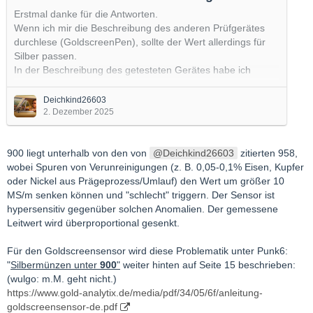
Erstmal danke für die Antworten.
Wenn ich mir die Beschreibung des anderen Prüfgerätes
durchlese (GoldscreenPen), sollte der Wert allerdings für
Silber passen.
In der Beschreibung des getesteten Gerätes habe ich
diesen Hinweis allerdings nicht gelesen.
Deichkind26603
Bei Silbermünzen mit einem Feinheitsgehalt von weniger
2. Dezember 2025
als 958 wird dieser Effekt besonders
stark. Deshalb ist es vor allem bei typischen Silber-
900 liegt unterhalb von den von
Deichkind26603
zitierten 958,
Gedenkmünzen nicht möglich, den
wobei Spuren von Verunreinigungen (z. B. 0,05-0,1% Eisen, Kupfer
Silbergehalt mithilfe des GoldScreenPens zu überprüfen.
oder Nickel aus Prägeprozess/Umlauf) den Wert um größer 10
Vielmehr kann
…
MS/m senken können und "schlecht" triggern. Der Sensor ist
hypersensitiv gegenüber solchen Anomalien. Der gemessene
Leitwert wird überproportional gesenkt.
Für den Goldscreensensor wird diese Problematik unter Punk6:
"
Silbermünzen unter
900
"
weiter hinten auf Seite 15 beschrieben:
(wulgo: m.M. geht nicht.)
https://www.gold-analytix.de/media/pdf/34/05/6f/anleitung-
goldscreensensor-de.pdf