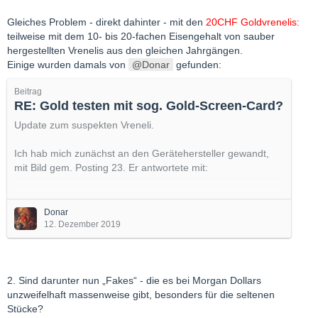
Gleiches Problem - direkt dahinter - mit den
20CHF Goldvrenelis:
teilweise mit dem 10- bis 20-fachen Eisengehalt von sauber
hergestellten Vrenelis aus den gleichen Jahrgängen.
Einige wurden damals von
Donar
gefunden:
Beitrag
RE: Gold testen mit sog. Gold-Screen-Card?
Update zum suspekten Vreneli.
Ich hab mich zunächst an den Gerätehersteller gewandt,
mit Bild gem. Posting 23. Er antwortete mit:
--------
The machine is set to read 90% gold / 10% copper.I can
Donar
see the Francs are 90% gold but not sure what the balance
12. Dezember 2019
of the coin is.
It is definitely outside of expected parameters for this 90/10
2. Sind darunter nun „Fakes“ - die es bei Morgan Dollars
composition.
unzweifelhaft massenweise gibt, besonders für die seltenen
Stücke?
I would recommend showing this to the dealer and