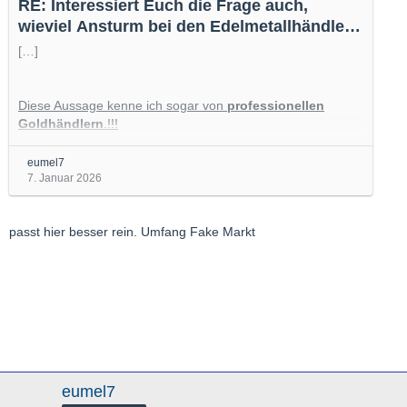
RE: Interessiert Euch die Frage auch,
wieviel Ansturm bei den Edelmetallhändlern
herrscht ?
[…]
Diese Aussage kenne ich sogar von
professionellen
Goldhändlern
.!!!
Dieses 1% wurde für sie leider sehr teuer.
eumel7
7. Januar 2026
Sie alle benutzen jetzt elektrische Hilfsmittel, die tief in das
Material hineinschauen. Nur die Oberfläche mit den
passt hier besser rein. Umfang Fake Markt
teuersten xrf Geräten genaustens analysieren, reicht nicht
mehr.
-------------------------
Es gibt Schätzungen, dass chinesische Unternehmen allein
mit gefälschtem Gold und Silber Umsätze in Milliardenhöhe
fast 3 Milliarden USD
machen – z. B.
durch
Verkauf an in- und…
eumel7