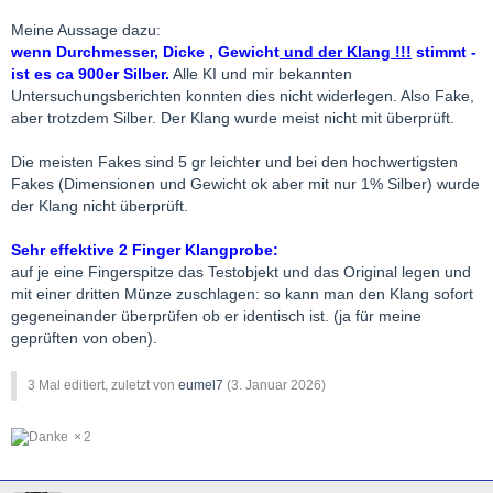
requesting XRF verification of the metal composition.
Meine Aussage dazu:
--------
wenn Durchmesser, Dicke , Gewicht
und der Klang !!!
stimmt -
ist es ca 900er Silber.
Alle KI und mir bekannten
Heute hab ich das Goldhaus in Kilchberg…
Untersuchungsberichten konnten dies nicht widerlegen. Also Fake,
aber trotzdem Silber. Der Klang wurde meist nicht mit überprüft.
Die meisten Fakes sind 5 gr leichter und bei den hochwertigsten
Fakes (Dimensionen und Gewicht ok aber mit nur 1% Silber) wurde
der Klang nicht überprüft.
Sehr effektive 2 Finger Klangprobe:
auf je eine Fingerspitze das Testobjekt und das Original legen und
mit einer dritten Münze zuschlagen: so kann man den Klang sofort
gegeneinander überprüfen ob er identisch ist. (ja für meine
geprüften von oben).
3 Mal editiert, zuletzt von
eumel7
(
3. Januar 2026
)
2