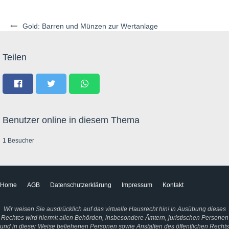
Gold: Barren und Münzen zur Wertanlage
Teilen
Benutzer online in diesem Thema
1 Besucher
Home
AGB
Datenschutzerklärung
Impressum
Kontakt
Wir weisen Sie ausdrücklich auf das virtuelle Hausrecht hin! In Ausübung dieses
Rechtes wird hiermit allen Behörden, insbesondere Ämtern, juristischen Personen
und in dieser Weise beliehenen Personen sowie Anstalten des öffentlichen Rechts