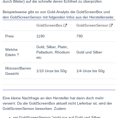
durch Bilster) auf die schnelle deren Echtheit zu überprüfen.
Beispielsweise gibt es von Gold-Analytix die GoldScreenBox und
den GoldScreenSensor mit folgenden Infos aus der Herstellerseite:
GoldScreenBox
GoldScreenSensor
Preis
1190
790
Gold, Silber, Platin,
Welche
Palladium, Rhodium
Gold und Silber
Edelm.?
etc.
Münzen/Barren
1/10 Unze bis 50g
1/4 Unze bis 50g
Gewicht
Eine kleine Nachfrage an den Hersteller hat dann doch mehr
verwirrt: Da die GoldScreenBox aktuell nicht Lieferbar ist, wird der
GoldScreenSensor beworben. Zudem:
sei GoldScreenSensor "nicht nur auf Gold und Silber