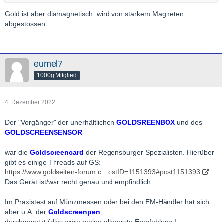
Gold ist aber diamagnetisch: wird von starkem Magneten
abgestossen.
eumel7
1000g Mitglied
4. Dezember 2022
Der "Vorgänger" der unerhältlichen
GOLDSREENBOX
und des
GOLDSCREENSENSOR
war die
Goldscreencard
der Regensburger Spezialisten. Hierüber
gibt es einige Threads auf GS:
https://www.goldseiten-forum.c…ostID=1151393#post1151393
Das Gerät ist/war recht genau und empfindlich.
Im Praxistest auf Münzmessen oder bei den EM-Händler hat sich
aber u.A. der
Goldscreenpen
durchgesetzt (dies wäre meine
allererste
Empfehlung !