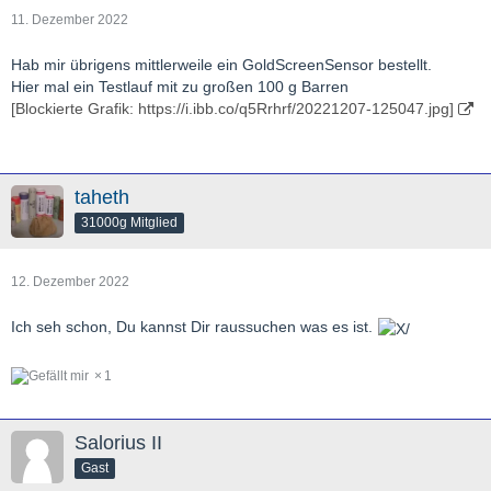
11. Dezember 2022
Hab mir übrigens mittlerweile ein GoldScreenSensor bestellt.
Hier mal ein Testlauf mit zu großen 100 g Barren
[Blockierte Grafik: https://i.ibb.co/q5Rrhrf/20221207-125047.jpg]
taheth
31000g Mitglied
12. Dezember 2022
Ich seh schon, Du kannst Dir raussuchen was es ist.
1
Salorius II
Gast