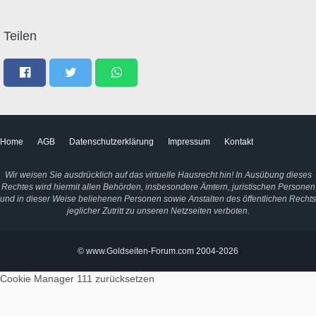
Teilen
Home
AGB
Datenschutzerklärung
Impressum
Kontakt
Wir weisen Sie ausdrücklich auf das virtuelle Hausrecht hin! In Ausübung dieses
Rechtes wird hiermit allen Behörden, insbesondere Ämtern, juristischen Personen
und in dieser Weise beliehenen Personen sowie Anstalten des öffentlichen Rechts
jeglicher Zutritt zu unseren Netzseiten verboten.
© www.Goldseiten-Forum.com 2004-2026
Cookie Manager 111
zurücksetzen