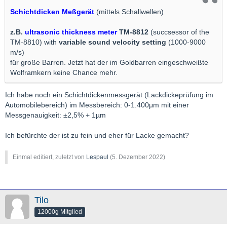
Schichtdicken Meßgerät
(mittels Schallwellen)
z.B.
ultrasonic thickness meter
TM-8812
(succsessor of the
TM-8810) with
variable sound velocity setting
(1000-9000
m/s)
für große Barren. Jetzt hat der im Goldbarren eingeschweißte
Wolframkern keine Chance mehr.
Ich habe noch ein Schichtdickenmessgerät (Lackdickeprüfung im
Automobilebereich) im Messbereich: 0-1.400μm mit einer
Messgenauigkeit: ±2,5% + 1µm
Ich befürchte der ist zu fein und eher für Lacke gemacht?
Einmal editiert, zuletzt von
Lespaul
(
5. Dezember 2022
)
Tilo
12000g Mitglied