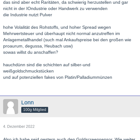
das sind aber echt Raritäten, da schwierig herzustellen und gar
nicht in der IOndustrie oder Handwerk zu verwenden
die Industrie nutzt Pulver
hohe Volalität des Rohstoffs, und hoher Spread wegen
Mehrwertsteuer und überhaupt nicht normal anzutreffen im
Anlagemetallhandel (such mal Ankaufspreise bei den großen wie
proaurum, degussa, Heubach usw)
sowas willst du anschaffen?
hauchdünn sind die schichten auf silber-und
weißgoldschmuckstücken
und auf potenziellen fakes von Platin/Palladiummünzen
Lonn
100g Mitglied
4. Dezember 2022
Also ich habe seid gestern auch den Goldscreensensor. Wie weiter