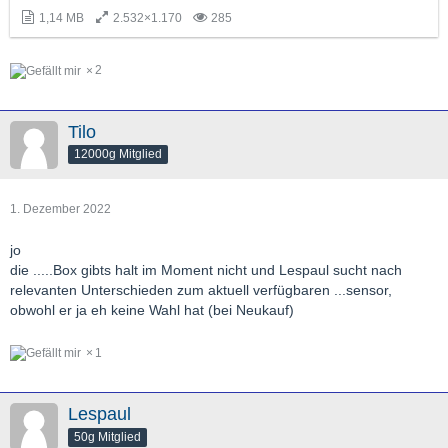
1,14 MB
2.532×1.170
285
2
Tilo
12000g Mitglied
1. Dezember 2022
jo
die .....Box gibts halt im Moment nicht und Lespaul sucht nach
relevanten Unterschieden zum aktuell verfügbaren ...sensor,
obwohl er ja eh keine Wahl hat (bei Neukauf)
1
Lespaul
50g Mitglied