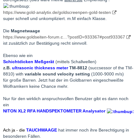
https://www.gold-analytix.de/goldscreenpen-gold-testen
super schnell und unkompliziert. m.M einfach Klasse.
Die
Magnetwaage
https://www.goldseiten-forum.c…?postID=933367#post933367
ist zusätzlich zur Bestätigung recht sinnvoll.
Ebenso wie ein
Schichtdicken Meßgerät
(mittels Schallwellen)
z.B.
ultrasonic thickness meter
TM-8812
(succsessor of the TM-
8810) with
variable sound velocity setting
(1000-9000 m/s)
für große Barren. Jetzt hat der im Goldbarren eingeschweißte
Wolframkern keine Chance mehr.
Nur für den wirklich anspruchsvollen Benutzer gibt es dann noch
ein
NITON XL2 RFA HANDSPEKTOMETER Analysator
Ach ja - die
TAUCHWAAGE
hat immer noch ihre Berechtigung in
besonderen Fällen.