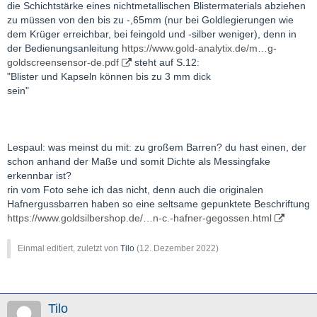
die Schichtstärke eines nichtmetallischen Blistermaterials abziehen
zu müssen von den bis zu -,65mm (nur bei Goldlegierungen wie
dem Krüger erreichbar, bei feingold und -silber weniger), denn in
der Bedienungsanleitung
https://www.gold-analytix.de/m…g-
goldscreensensor-de.pdf
steht auf S.12:
"Blister und Kapseln können bis zu 3 mm dick
sein"
Lespaul: was meinst du mit: zu großem Barren? du hast einen, der
schon anhand der Maße und somit Dichte als Messingfake
erkennbar ist?
rin vom Foto sehe ich das nicht, denn auch die originalen
Hafnergussbarren haben so eine seltsame gepunktete Beschriftung
https://www.goldsilbershop.de/…n-c.-hafner-gegossen.html
Einmal editiert, zuletzt von
Tilo
(
12. Dezember 2022
)
Tilo