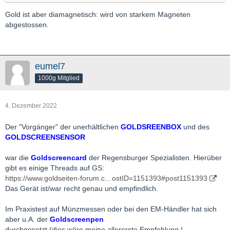
Gold ist aber diamagnetisch: wird von starkem Magneten
abgestossen.
eumel7
1000g Mitglied
4. Dezember 2022
Der "Vorgänger" der unerhältlichen
GOLDSREENBOX
und des
GOLDSCREENSENSOR
war die
Goldscreencard
der Regensburger Spezialisten. Hierüber
gibt es einige Threads auf GS:
https://www.goldseiten-forum.c…ostID=1151393#post1151393
Das Gerät ist/war recht genau und empfindlich.
Im Praxistest auf Münzmessen oder bei den EM-Händler hat sich
aber u.A. der
Goldscreenpen
durchgesetzt (dies wäre meine
allererste
Empfehlung !