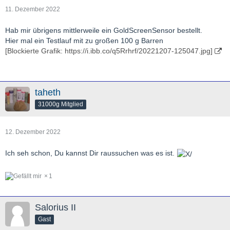
11. Dezember 2022
Hab mir übrigens mittlerweile ein GoldScreenSensor bestellt.
Hier mal ein Testlauf mit zu großen 100 g Barren
[Blockierte Grafik: https://i.ibb.co/q5Rrhrf/20221207-125047.jpg]
taheth
31000g Mitglied
12. Dezember 2022
Ich seh schon, Du kannst Dir raussuchen was es ist.
1
Salorius II
Gast