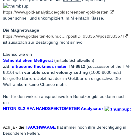
https://www.gold-analytix.de/goldscreenpen-gold-testen
super schnell und unkompliziert. m.M einfach Klasse.
Die
Magnetwaage
https://www.goldseiten-forum.c…?postID=933367#post933367
ist zusätzlich zur Bestätigung recht sinnvoll.
Ebenso wie ein
Schichtdicken Meßgerät
(mittels Schallwellen)
z.B.
ultrasonic thickness meter
TM-8812
(succsessor of the TM-
8810) with
variable sound velocity setting
(1000-9000 m/s)
für große Barren. Jetzt hat der im Goldbarren eingeschweißte
Wolframkern keine Chance mehr.
Nur für den wirklich anspruchsvollen Benutzer gibt es dann noch
ein
NITON XL2 RFA HANDSPEKTOMETER Analysator
Ach ja - die
TAUCHWAAGE
hat immer noch ihre Berechtigung in
besonderen Fällen.