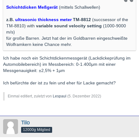
Schichtdicken Meßgerät
(mittels Schallwellen)
z.B.
ultrasonic thickness meter
TM-8812
(succsessor of the
TM-8810) with
variable sound velocity setting
(1000-9000
m/s)
für große Barren. Jetzt hat der im Goldbarren eingeschweißte
Wolframkern keine Chance mehr.
Ich habe noch ein Schichtdickenmessgerät (Lackdickeprüfung im
Automobilebereich) im Messbereich: 0-1.400μm mit einer
Messgenauigkeit: ±2,5% + 1µm
Ich befürchte der ist zu fein und eher für Lacke gemacht?
Einmal editiert, zuletzt von
Lespaul
(
5. Dezember 2022
)
Tilo
12000g Mitglied