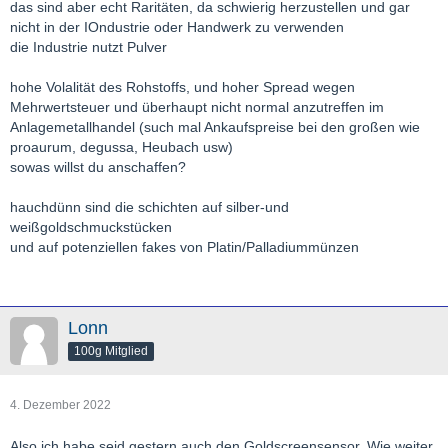
das sind aber echt Raritäten, da schwierig herzustellen und gar
nicht in der IOndustrie oder Handwerk zu verwenden
die Industrie nutzt Pulver
hohe Volalität des Rohstoffs, und hoher Spread wegen
Mehrwertsteuer und überhaupt nicht normal anzutreffen im
Anlagemetallhandel (such mal Ankaufspreise bei den großen wie
proaurum, degussa, Heubach usw)
sowas willst du anschaffen?
hauchdünn sind die schichten auf silber-und
weißgoldschmuckstücken
und auf potenziellen fakes von Platin/Palladiummünzen
Lonn
100g Mitglied
4. Dezember 2022
Also ich habe seid gestern auch den Goldscreensensor. Wie weiter