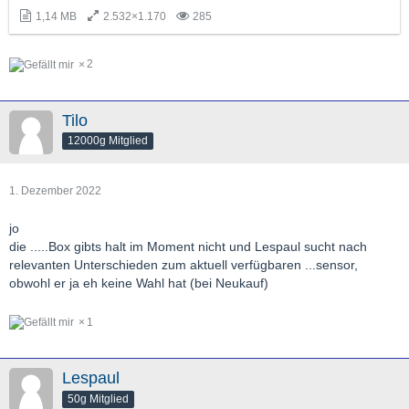
1,14 MB
2.532×1.170
285
2
Tilo
12000g Mitglied
1. Dezember 2022
jo
die .....Box gibts halt im Moment nicht und Lespaul sucht nach
relevanten Unterschieden zum aktuell verfügbaren ...sensor,
obwohl er ja eh keine Wahl hat (bei Neukauf)
1
Lespaul
50g Mitglied