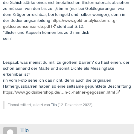
die Schichtstärke eines nichtmetallischen Blistermaterials abziehen
zu müssen von den bis zu -,65mm (nur bei Goldlegierungen wie
dem Krüger erreichbar, bei feingold und -silber weniger), denn in
der Bedienungsanleitung
https://www.gold-analytix.de/m…g-
goldscreensensor-de.pdf
steht auf S.12:
"Blister und Kapseln können bis zu 3 mm dick
sein"
Lespaul: was meinst du mit: zu großem Barren? du hast einen, der
schon anhand der Maße und somit Dichte als Messingfake
erkennbar ist?
rin vom Foto sehe ich das nicht, denn auch die originalen
Hafnergussbarren haben so eine seltsame gepunktete Beschriftung
https://www.goldsilbershop.de/…n-c.-hafner-gegossen.html
Einmal editiert, zuletzt von
Tilo
(
12. Dezember 2022
)
Tilo