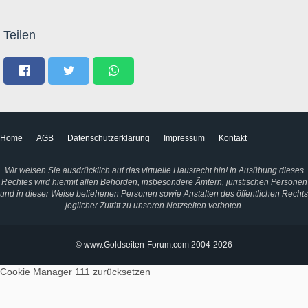
Teilen
Home
AGB
Datenschutzerklärung
Impressum
Kontakt
Wir weisen Sie ausdrücklich auf das virtuelle Hausrecht hin! In Ausübung dieses
Rechtes wird hiermit allen Behörden, insbesondere Ämtern, juristischen Personen
und in dieser Weise beliehenen Personen sowie Anstalten des öffentlichen Rechts
jeglicher Zutritt zu unseren Netzseiten verboten.
© www.Goldseiten-Forum.com 2004-2026
Cookie Manager 111
zurücksetzen