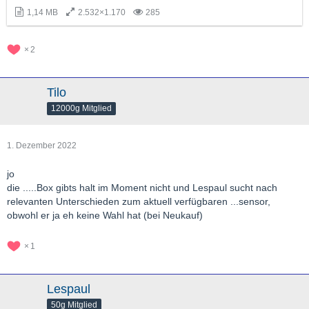
1,14 MB
2.532×1.170
285
2
Tilo
12000g Mitglied
1. Dezember 2022
jo
die .....Box gibts halt im Moment nicht und Lespaul sucht nach
relevanten Unterschieden zum aktuell verfügbaren ...sensor,
obwohl er ja eh keine Wahl hat (bei Neukauf)
1
Lespaul
50g Mitglied