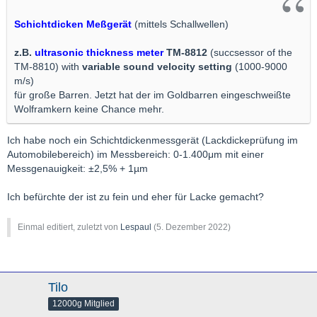
Schichtdicken Meßgerät
(mittels Schallwellen)
z.B.
ultrasonic thickness meter
TM-8812
(succsessor of the
TM-8810) with
variable sound velocity setting
(1000-9000
m/s)
für große Barren. Jetzt hat der im Goldbarren eingeschweißte
Wolframkern keine Chance mehr.
Ich habe noch ein Schichtdickenmessgerät (Lackdickeprüfung im
Automobilebereich) im Messbereich: 0-1.400μm mit einer
Messgenauigkeit: ±2,5% + 1µm
Ich befürchte der ist zu fein und eher für Lacke gemacht?
Einmal editiert, zuletzt von
Lespaul
(
5. Dezember 2022
)
Tilo
12000g Mitglied