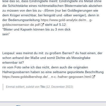
lese das so, dass Eindringtiefe meint: Eindringtiefe ins Metall ohne
die Schichtstärke eines nichtmetallischen Blistermaterials abziehen
zu müssen von den bis zu -,65mm (nur bei Goldlegierungen wie
dem Krüger erreichbar, bei feingold und -silber weniger), denn in
der Bedienungsanleitung
https://www.gold-analytix.de/m…g-
goldscreensensor-de.pdf
steht auf S.12:
"Blister und Kapseln können bis zu 3 mm dick
sein"
Lespaul: was meinst du mit: zu großem Barren? du hast einen, der
schon anhand der Maße und somit Dichte als Messingfake
erkennbar ist?
rin vom Foto sehe ich das nicht, denn auch die originalen
Hafnergussbarren haben so eine seltsame gepunktete Beschriftung
https://www.goldsilbershop.de/…n-c.-hafner-gegossen.html
Einmal editiert, zuletzt von
Tilo
(
12. Dezember 2022
)