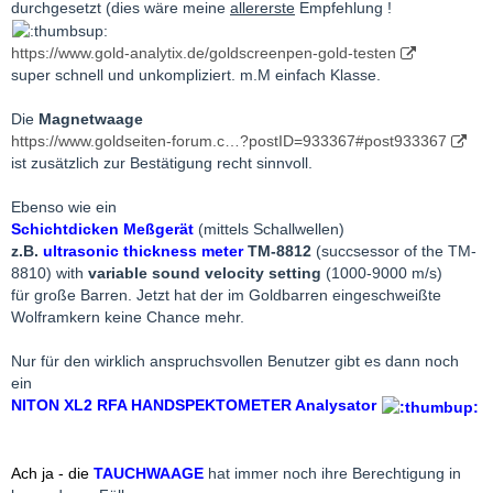
durchgesetzt (dies wäre meine
allererste
Empfehlung !
https://www.gold-analytix.de/goldscreenpen-gold-testen
super schnell und unkompliziert. m.M einfach Klasse.
Die
Magnetwaage
https://www.goldseiten-forum.c…?postID=933367#post933367
ist zusätzlich zur Bestätigung recht sinnvoll.
Ebenso wie ein
Schichtdicken Meßgerät
(mittels Schallwellen)
z.B.
ultrasonic thickness meter
TM-8812
(succsessor of the TM-
8810) with
variable sound velocity setting
(1000-9000 m/s)
für große Barren. Jetzt hat der im Goldbarren eingeschweißte
Wolframkern keine Chance mehr.
Nur für den wirklich anspruchsvollen Benutzer gibt es dann noch
ein
NITON XL2 RFA HANDSPEKTOMETER Analysator
Ach ja - die
TAUCHWAAGE
hat immer noch ihre Berechtigung in