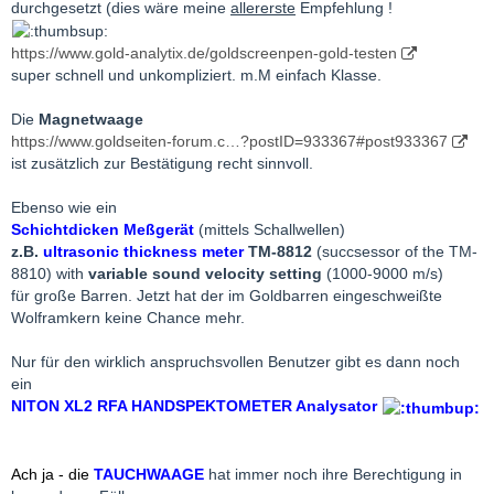
durchgesetzt (dies wäre meine
allererste
Empfehlung !
https://www.gold-analytix.de/goldscreenpen-gold-testen
super schnell und unkompliziert. m.M einfach Klasse.
Die
Magnetwaage
https://www.goldseiten-forum.c…?postID=933367#post933367
ist zusätzlich zur Bestätigung recht sinnvoll.
Ebenso wie ein
Schichtdicken Meßgerät
(mittels Schallwellen)
z.B.
ultrasonic thickness meter
TM-8812
(succsessor of the TM-
8810) with
variable sound velocity setting
(1000-9000 m/s)
für große Barren. Jetzt hat der im Goldbarren eingeschweißte
Wolframkern keine Chance mehr.
Nur für den wirklich anspruchsvollen Benutzer gibt es dann noch
ein
NITON XL2 RFA HANDSPEKTOMETER Analysator
Ach ja - die
TAUCHWAAGE
hat immer noch ihre Berechtigung in