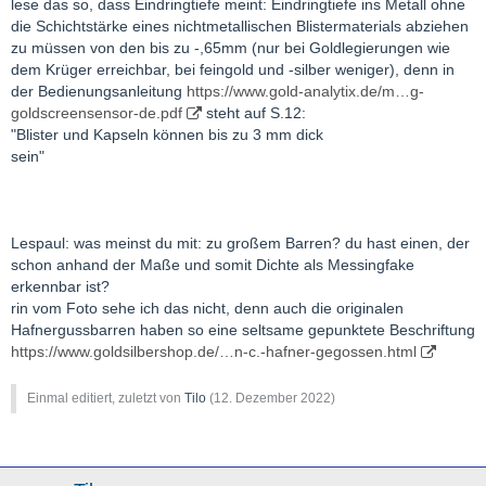
lese das so, dass Eindringtiefe meint: Eindringtiefe ins Metall ohne
die Schichtstärke eines nichtmetallischen Blistermaterials abziehen
zu müssen von den bis zu -,65mm (nur bei Goldlegierungen wie
dem Krüger erreichbar, bei feingold und -silber weniger), denn in
der Bedienungsanleitung
https://www.gold-analytix.de/m…g-
goldscreensensor-de.pdf
steht auf S.12:
"Blister und Kapseln können bis zu 3 mm dick
sein"
Lespaul: was meinst du mit: zu großem Barren? du hast einen, der
schon anhand der Maße und somit Dichte als Messingfake
erkennbar ist?
rin vom Foto sehe ich das nicht, denn auch die originalen
Hafnergussbarren haben so eine seltsame gepunktete Beschriftung
https://www.goldsilbershop.de/…n-c.-hafner-gegossen.html
Einmal editiert, zuletzt von
Tilo
(
12. Dezember 2022
)