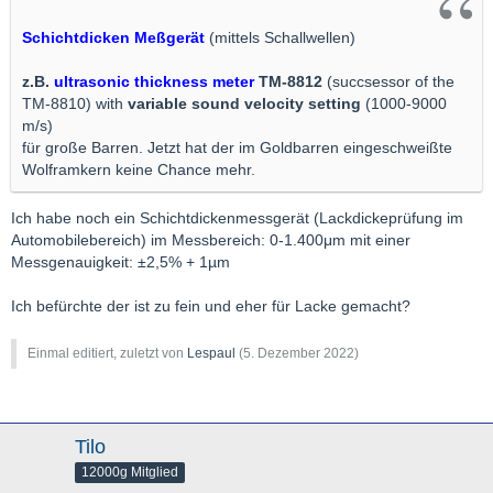
Schichtdicken Meßgerät
(mittels Schallwellen)
z.B.
ultrasonic thickness meter
TM-8812
(succsessor of the
TM-8810) with
variable sound velocity setting
(1000-9000
m/s)
für große Barren. Jetzt hat der im Goldbarren eingeschweißte
Wolframkern keine Chance mehr.
Ich habe noch ein Schichtdickenmessgerät (Lackdickeprüfung im
Automobilebereich) im Messbereich: 0-1.400μm mit einer
Messgenauigkeit: ±2,5% + 1µm
Ich befürchte der ist zu fein und eher für Lacke gemacht?
Einmal editiert, zuletzt von
Lespaul
(
5. Dezember 2022
)
Tilo
12000g Mitglied