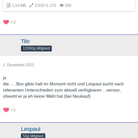
1,14 MB
2.532×1.170
285
2
Tilo
12000g Mitglied
1. Dezember 2022
jo
die .....Box gibts halt im Moment nicht und Lespaul sucht nach
relevanten Unterschieden zum aktuell verfügbaren ...sensor,
obwohl er ja eh keine Wahl hat (bei Neukauf)
1
Lespaul
50g Mitglied