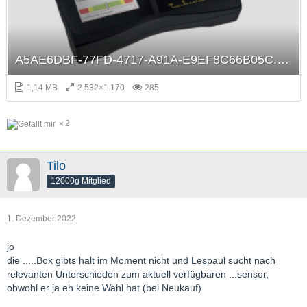
A5AE6DBF-77FD-4717-A91A-E9EF8C66B05C.png
1,14 MB
2.532×1.170
285
2
Tilo
12000g Mitglied
1. Dezember 2022
jo
die .....Box gibts halt im Moment nicht und Lespaul sucht nach
relevanten Unterschieden zum aktuell verfügbaren ...sensor,
obwohl er ja eh keine Wahl hat (bei Neukauf)