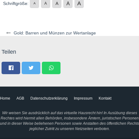
A
A
Schriftgröße:
A
A
A
Gold: Barren und Münzen zur Wertanlage
Teilen
Home
AGB
Datenschutzerklärung
Impressum
Kontakt
Wir weisen Sie ausdrücklich auf das virtuelle Hausrecht hin! In Ausübung dieses
Rechtes wird hiermit allen Behörden, insbesondere Ämtern, juristischen Personen
und in dieser Weise beliehenen Personen sowie Anstalten des öffentlichen Rechts
jeglicher Zutritt zu unseren Netzseiten verboten.