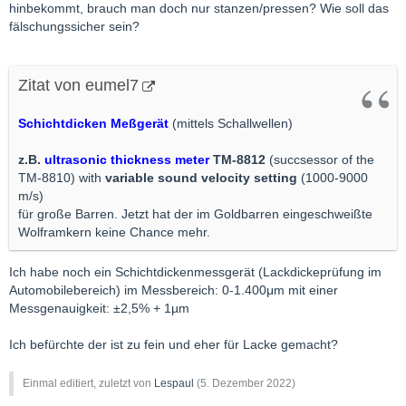
hinbekommt, brauch man doch nur stanzen/pressen? Wie soll das
fälschungssicher sein?
Zitat von eumel7
Schichtdicken Meßgerät
(mittels Schallwellen)
z.B.
ultrasonic thickness meter
TM-8812
(succsessor of the
TM-8810) with
variable sound velocity setting
(1000-9000
m/s)
für große Barren. Jetzt hat der im Goldbarren eingeschweißte
Wolframkern keine Chance mehr.
Ich habe noch ein Schichtdickenmessgerät (Lackdickeprüfung im
Automobilebereich) im Messbereich: 0-1.400μm mit einer
Messgenauigkeit: ±2,5% + 1µm
Ich befürchte der ist zu fein und eher für Lacke gemacht?
Einmal editiert, zuletzt von
Lespaul
(
5. Dezember 2022
)