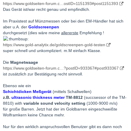
https://www.goldseiten-forum.c…ostID=1151393#post1151393
Das Gerät ist/war recht genau und empfindlich.
Im Praxistest auf Münzmessen oder bei den EM-Händler hat sich
aber u.A. der
Goldscreenpen
durchgesetzt (dies wäre meine
allererste
Empfehlung !
https://www.gold-analytix.de/goldscreenpen-gold-testen
super schnell und unkompliziert. m.M einfach Klasse.
Die
Magnetwaage
https://www.goldseiten-forum.c…?postID=933367#post933367
ist zusätzlich zur Bestätigung recht sinnvoll.
Ebenso wie ein
Schichtdicken Meßgerät
(mittels Schallwellen)
z.B.
ultrasonic thickness meter
TM-8812
(succsessor of the TM-
8810) with
variable sound velocity setting
(1000-9000 m/s)
für große Barren. Jetzt hat der im Goldbarren eingeschweißte
Wolframkern keine Chance mehr.
Nur für den wirklich anspruchsvollen Benutzer gibt es dann noch