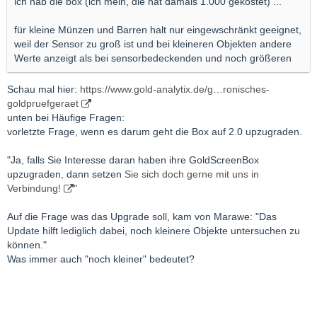
ich hab die box (ich mein, die hat damals 1.000 gekostet) ...
für kleine Münzen und Barren halt nur eingewschränkt geeignet,
weil der Sensor zu groß ist und bei kleineren Objekten andere
Werte anzeigt als bei sensorbedeckenden und noch größeren
Schau mal hier:
https://www.gold-analytix.de/g…ronisches-
goldpruefgeraet
unten bei Häufige Fragen:
vorletzte Frage, wenn es darum geht die Box auf 2.0 upzugraden.
"Ja, falls Sie Interesse daran haben ihre GoldScreenBox
upzugraden, dann setzen
Sie sich doch gerne mit uns in
Verbindung!
"
Auf die Frage was das Upgrade soll, kam von Marawe: "Das
Update hilft lediglich dabei, noch kleinere Objekte untersuchen zu
können."
Was immer auch "noch kleiner" bedeutet?