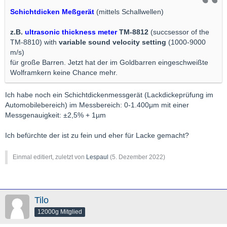
Schichtdicken Meßgerät
(mittels Schallwellen)
z.B.
ultrasonic thickness meter
TM-8812
(succsessor of the
TM-8810) with
variable sound velocity setting
(1000-9000
m/s)
für große Barren. Jetzt hat der im Goldbarren eingeschweißte
Wolframkern keine Chance mehr.
Ich habe noch ein Schichtdickenmessgerät (Lackdickeprüfung im
Automobilebereich) im Messbereich: 0-1.400μm mit einer
Messgenauigkeit: ±2,5% + 1µm
Ich befürchte der ist zu fein und eher für Lacke gemacht?
Einmal editiert, zuletzt von
Lespaul
(
5. Dezember 2022
)
Tilo
12000g Mitglied