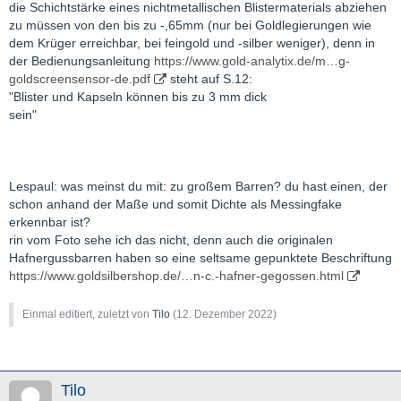
die Schichtstärke eines nichtmetallischen Blistermaterials abziehen
zu müssen von den bis zu -,65mm (nur bei Goldlegierungen wie
dem Krüger erreichbar, bei feingold und -silber weniger), denn in
der Bedienungsanleitung
https://www.gold-analytix.de/m…g-
goldscreensensor-de.pdf
steht auf S.12:
"Blister und Kapseln können bis zu 3 mm dick
sein"
Lespaul: was meinst du mit: zu großem Barren? du hast einen, der
schon anhand der Maße und somit Dichte als Messingfake
erkennbar ist?
rin vom Foto sehe ich das nicht, denn auch die originalen
Hafnergussbarren haben so eine seltsame gepunktete Beschriftung
https://www.goldsilbershop.de/…n-c.-hafner-gegossen.html
Einmal editiert, zuletzt von
Tilo
(
12. Dezember 2022
)
Tilo