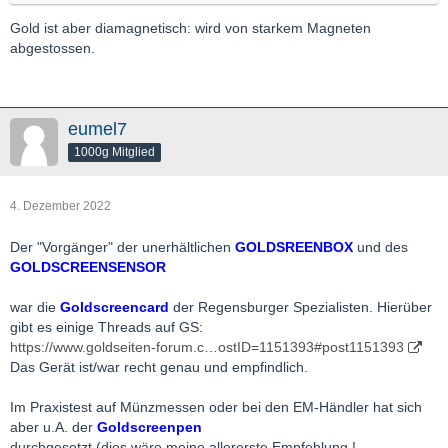
Gold ist aber diamagnetisch: wird von starkem Magneten
abgestossen.
eumel7
1000g Mitglied
4. Dezember 2022
Der "Vorgänger" der unerhältlichen
GOLDSREENBOX
und des
GOLDSCREENSENSOR
war die
Goldscreencard
der Regensburger Spezialisten. Hierüber
gibt es einige Threads auf GS:
https://www.goldseiten-forum.c…ostID=1151393#post1151393
Das Gerät ist/war recht genau und empfindlich.
Im Praxistest auf Münzmessen oder bei den EM-Händler hat sich
aber u.A. der
Goldscreenpen
durchgesetzt (dies wäre meine
allererste
Empfehlung !