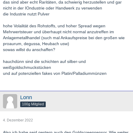
das sind aber echt Raritäten, da schwierig herzustellen und gar
nicht in der IOndustrie oder Handwerk zu verwenden
die Industrie nutzt Pulver
hohe Volalität des Rohstoffs, und hoher Spread wegen
Mehrwertsteuer und überhaupt nicht normal anzutreffen im
Anlagemetallhandel (such mal Ankaufspreise bei den großen wie
proaurum, degussa, Heubach usw)
sowas willst du anschaffen?
hauchdünn sind die schichten auf silber-und
weißgoldschmuckstücken
und auf potenziellen fakes von Platin/Palladiummünzen
Lonn
100g Mitglied
4. Dezember 2022
Also ich habe seid gestern auch den Goldscreensensor. Wie weiter