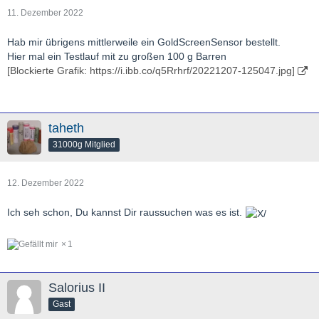
11. Dezember 2022
Hab mir übrigens mittlerweile ein GoldScreenSensor bestellt.
Hier mal ein Testlauf mit zu großen 100 g Barren
[Blockierte Grafik: https://i.ibb.co/q5Rrhrf/20221207-125047.jpg]
taheth
31000g Mitglied
12. Dezember 2022
Ich seh schon, Du kannst Dir raussuchen was es ist.
1
Salorius II
Gast