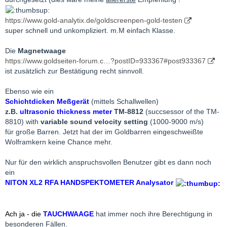
https://www.gold-analytix.de/goldscreenpen-gold-testen
super schnell und unkompliziert. m.M einfach Klasse.
Die
Magnetwaage
https://www.goldseiten-forum.c…?postID=933367#post933367
ist zusätzlich zur Bestätigung recht sinnvoll.
Ebenso wie ein
Schichtdicken Meßgerät
(mittels Schallwellen)
z.B.
ultrasonic thickness meter
TM-8812
(succsessor of the TM-
8810) with
variable sound velocity setting
(1000-9000 m/s)
für große Barren. Jetzt hat der im Goldbarren eingeschweißte
Wolframkern keine Chance mehr.
Nur für den wirklich anspruchsvollen Benutzer gibt es dann noch
ein
NITON XL2 RFA HANDSPEKTOMETER Analysator
Ach ja - die
TAUCHWAAGE
hat immer noch ihre Berechtigung in
besonderen Fällen.