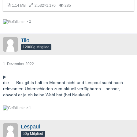
1,14 MB
2.532×1.170
285
2
Tilo
12000g Mitglied
1. Dezember 2022
jo
die .....Box gibts halt im Moment nicht und Lespaul sucht nach
relevanten Unterschieden zum aktuell verfügbaren ...sensor,
obwohl er ja eh keine Wahl hat (bei Neukauf)
1
Lespaul
50g Mitglied