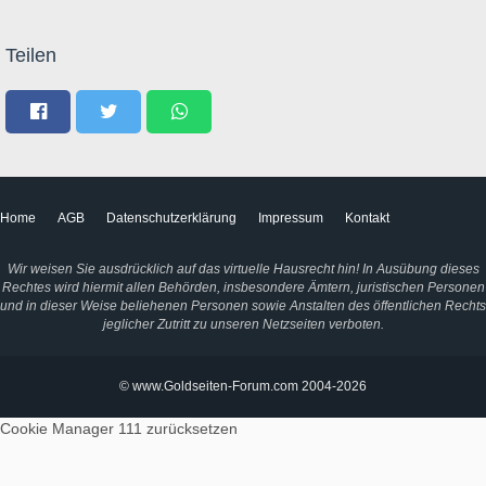
Teilen
Home
AGB
Datenschutzerklärung
Impressum
Kontakt
Wir weisen Sie ausdrücklich auf das virtuelle Hausrecht hin! In Ausübung dieses
Rechtes wird hiermit allen Behörden, insbesondere Ämtern, juristischen Personen
und in dieser Weise beliehenen Personen sowie Anstalten des öffentlichen Rechts
jeglicher Zutritt zu unseren Netzseiten verboten.
© www.Goldseiten-Forum.com 2004-2026
Cookie Manager 111
zurücksetzen