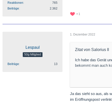
Reaktionen
765
Beiträge
2.362
1
1. Dezember 2022
Lespaul
Zitat von Salorius II
50g Mitglied
Ich habe das Gerät un
Beiträge
13
bekommt man auch ko
...
Ja das sieht so aus, als
Warum redest Du imme
im Eröffnungspost verlink
Es gibt nur EINES !