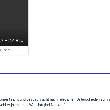
A5AE6DBF-77FD-4717-A91A-E9EF8C66B05C.png
0
285
m Moment nicht und Lespaul sucht nach relevanten Unterschieden zum a
wohl er ja eh keine Wahl hat (bei Neukauf)