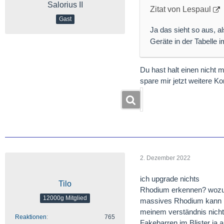
Salorius II
Zitat von Lespaul
Gast
Ja das sieht so aus, 
Geräte in der Tabelle i
Du hast halt einen nicht 
spare mir jetzt weitere
2. Dezember 2022
ich upgrade nichts
Tilo
Rhodium erkennen? woz
12000g Mitglied
massives Rhodium kann ni
meinem verständnis nicht 
Reaktionen
765
Fakebarren im Blister ja