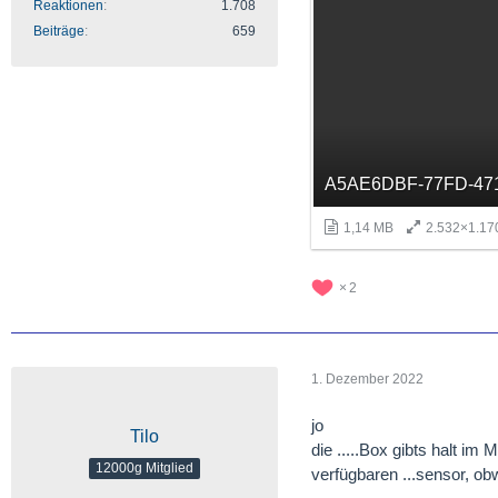
Reaktionen
1.708
Beiträge
659
1,14 MB
2.532×1.17
2
1. Dezember 2022
jo
Tilo
die .....Box gibts halt i
12000g Mitglied
verfügbaren ...sensor, ob