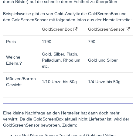
durch Bilster) auf die schnelle deren Echtheit zu überprüfen.
Beispielsweise gibt es von Gold-Analytix die GoldScreenBox und
den GoldScreenSensor mit folgenden Infos aus der Herstellerseite:
GoldScreenBox
GoldScreenSensor
Preis
1190
790
Gold, Silber, Platin,
Welche
Palladium, Rhodium
Gold und Silber
Edelm.?
etc.
Münzen/Barren
1/10 Unze bis 50g
1/4 Unze bis 50g
Gewicht
Eine kleine Nachfrage an den Hersteller hat dann doch mehr
verwirrt: Da die GoldScreenBox aktuell nicht Lieferbar ist, wird der
GoldScreenSensor beworben. Zudem:
sei GoldScreenSensor "nicht nur auf Gold und Silber