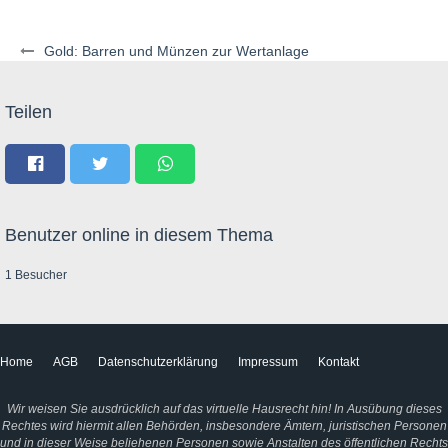
Gold: Barren und Münzen zur Wertanlage
Teilen
Benutzer online in diesem Thema
1 Besucher
Home
AGB
Datenschutzerklärung
Impressum
Kontakt
Wir weisen Sie ausdrücklich auf das virtuelle Hausrecht hin! In Ausübung dieses
Rechtes wird hiermit allen Behörden, insbesondere Ämtern, juristischen Personen
und in dieser Weise beliehenen Personen sowie Anstalten des öffentlichen Rechts