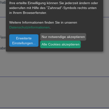
habe ich eingefügt
Ihre erteilte Einwilligung können Sie jederzeit ändern oder
widerrufen mit Hilfe des "Zahnrad"-Symbols rechts unten
in Ihrem Browserfenster.
Weitere Informationen finden Sie in unseren
Datenschutzinformationen
.
Nur notwendige akzeptieren
Firma eingefallen:
http://www.aurotest.de
Erweiterte
Einstellungen
...
Alle Cookies akzeptieren
habe keine Erfahrung mit den Geräten.