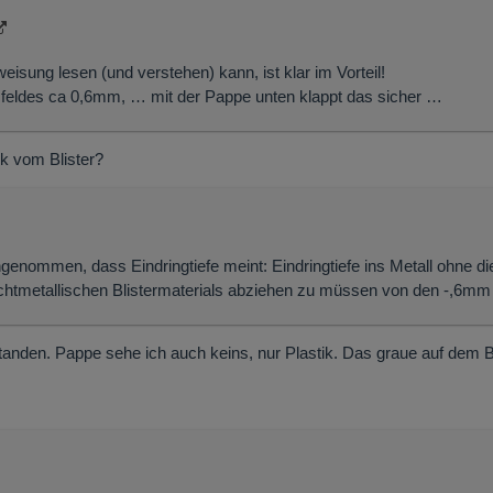
sung lesen (und verstehen) kann, ist klar im Vorteil!
sfeldes ca 0,6mm, … mit der Pappe unten klappt das sicher …
k vom Blister?
angenommen, dass Eindringtiefe meint: Eindringtiefe ins Metall ohne di
ichtmetallischen Blistermaterials abziehen zu müssen von den -,6mm
tanden. Pappe sehe ich auch keins, nur Plastik. Das graue auf dem B