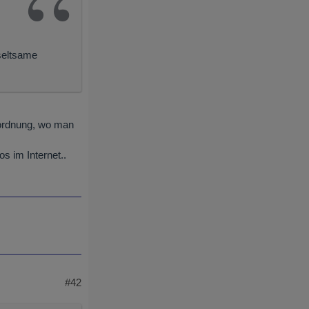
 seltsame
enordnung, wo man
s im Internet..
#42