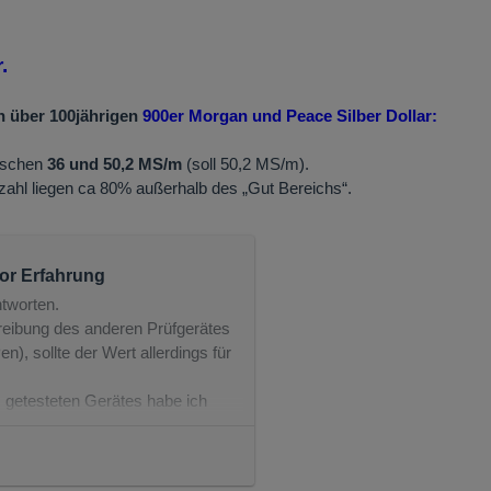
.
n über 100jährigen
900er Morgan
und Peace Silber Dollar:
ischen
36 und 50,2 MS/m
(soll 50,2 MS/m).
zahl liegen ca 80% außerhalb des „Gut Bereichs“.
or Erfahrung
ntworten.
reibung des anderen Prüfgerätes
), sollte der Wert allerdings für
 getesteten Gerätes habe ich
s nicht gelesen.
nem Feinheitsgehalt von weniger