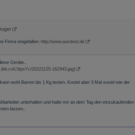
Kruger
ne Firma eingefallen:
http://www.aurotest.de
iese Geräte..
//i.ibb.co/L5tpsYc/20221125-162943.jpg]
ann wohl Barren bis 1 Kg testen. Kostet aber 3 Mal soviel wie der
itarbeiter unterhalten und hatte mir an dem Tag den einzukaufenden
sten lassen..