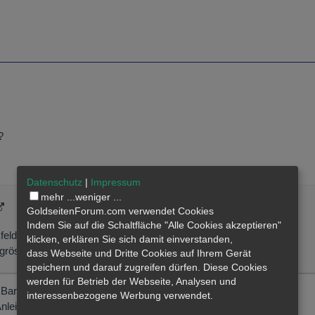
?
Datenschutz
|
Impressum
mehr ...
weniger ...
GoldseitenForum.com verwendet Cookies
Indem Sie auf die Schaltfläche "Alle Cookies akzeptieren"
sfeldes ca 0,6mm, … mit der Pappe unten klappt das sicher …
klicken, erklären Sie sich damit einverstanden,
: grössere Barren sind damit nur blank aufgelegt ...zu messen.
dass
Webseite
und Dritte Cookies auf Ihrem Gerät
speichern und darauf zugreifen dürfen. Diese Cookies
werden für Betrieb der Webseite, Analysen und
 Barren blank aufgelegt werden sollen?
interessenbezogene Werbung verwendet.
 Anleitung, sondern im Gegenteil, dass Blister nicht stören