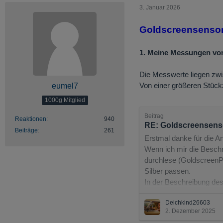
3. Januar 2026
Goldscreensensor
1. Meine Messungen vo
Die Messwerte liegen zw
Von einer größeren Stück
eumel7
1000g Mitglied
Beitrag
Reaktionen
940
RE: Goldscreensens
Beiträge
261
Erstmal danke für die A
Wenn ich mir die Besch
durchlese (GoldscreenPen
Silber passen.
In der Beschreibung des
diesen Hinweis allerding
Deichkind26603
2. Dezember 2025
Bei Silbermünzen mit ei