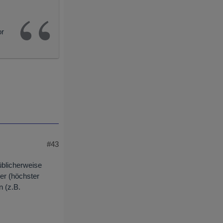
or
#43
üblicherweise
er (höchster
n (z.B.