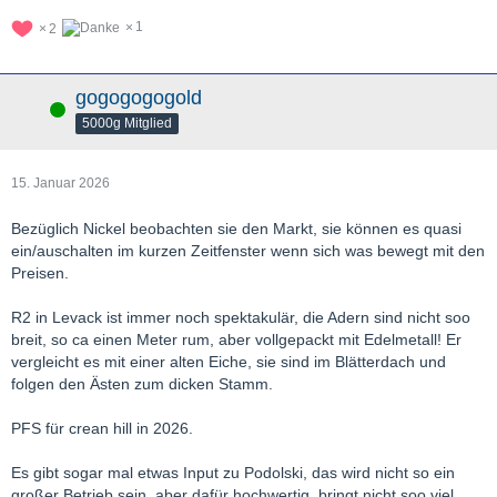
1
2
gogogogogold
Online
5000g Mitglied
15. Januar 2026
Bezüglich Nickel beobachten sie den Markt, sie können es quasi
ein/auschalten im kurzen Zeitfenster wenn sich was bewegt mit den
Preisen.
R2 in Levack ist immer noch spektakulär, die Adern sind nicht soo
breit, so ca einen Meter rum, aber vollgepackt mit Edelmetall! Er
vergleicht es mit einer alten Eiche, sie sind im Blätterdach und
folgen den Ästen zum dicken Stamm.
PFS für crean hill in 2026.
Es gibt sogar mal etwas Input zu Podolski, das wird nicht so ein
großer Betrieb sein, aber dafür hochwertig, bringt nicht soo viel,