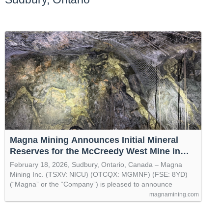
Magna Mining Announces Initial Mineral
Reserves for the McCreedy West Mine in
Sudbury, Ontario - Magna Mining (TSXV:
February 18, 2026, Sudbury, Ontario, Canada – Magna
NICU)
Mining Inc. (TSXV: NICU) (OTCQX: MGMNF) (FSE: 8YD)
(“Magna” or the “Company”) is pleased to announce
magnamining.com