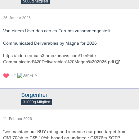
5000g Mitglied
26. Januar 2026
Von einem User des ceo.ca Forums zusammengestellt
Communicated Deliverables by Magna for 2026
https://cdn-ceo-ca.s3.amazonaws.com/1kn9bte-
Communicated%20Deliverables%20Magna%202026.pdf
1
2
Sorgenfrei
31000g Mitglied
11. Februar 2026
"we maintain our BUY rating and increase our price target from
C$3.70/sh to C$5.10/sh based on updated ~C$976m SOTP