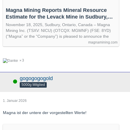
Magna Mining Reports Mineral Resource
Estimate for the Levack Mine in Sudbury,
Ontario - Magna Mining (TSXV: NICU)
November 18, 2025, Sudbury, Ontario, Canada – Magna
Mining Inc. (TSXV: NICU) (OTCQX: MGMNF) (FSE: 8YD)
(“Magna” or the “Company”) is pleased to announce the
magnamining.com
3
gogogogogold
Online
5000g Mitglied
1. Januar 2026
Magna ist der untere der vorgestellten Werte!