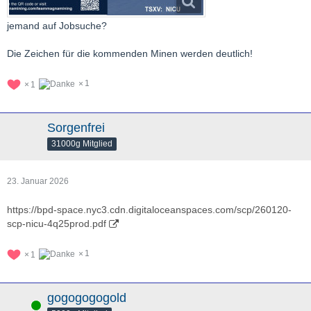
jemand auf Jobsuche?
Die Zeichen für die kommenden Minen werden deutlich!
1
1
Sorgenfrei
31000g Mitglied
23. Januar 2026
https://bpd-space.nyc3.cdn.digitaloceanspaces.com/scp/260120-
scp-nicu-4q25prod.pdf
1
1
gogogogogold
Online