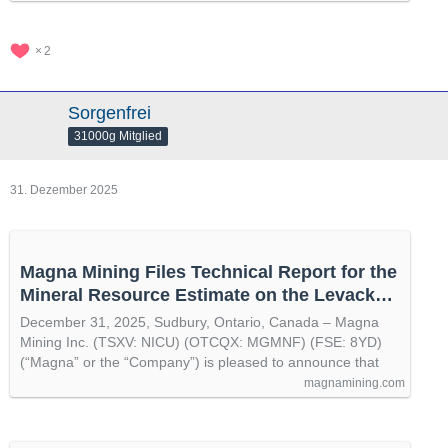
2
Sorgenfrei
31000g Mitglied
31. Dezember 2025
Magna Mining Files Technical Report for the
Mineral Resource Estimate on the Levack
Mine Property in Sudbury - Magna Mining
December 31, 2025, Sudbury, Ontario, Canada – Magna
(TSXV: NICU)
Mining Inc. (TSXV: NICU) (OTCQX: MGMNF) (FSE: 8YD)
(“Magna” or the “Company”) is pleased to announce that
magnamining.com