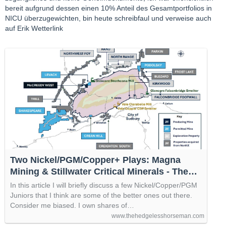
bereit aufgrund dessen einen 10% Anteil des Gesamtportfolios in
NICU überzugewichten, bin heute schreibfaul und verweise auch
auf Erik Wetterlink
Two Nickel/PGM/Copper+ Plays: Magna
Mining & Stillwater Critical Minerals - The
Hedgeless Horseman
In this article I will briefly discuss a few Nickel/Copper/PGM
Juniors that I think are some of the better ones out there.
Consider me biased. I own shares of…
www.thehedgelesshorseman.com