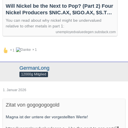
Will Nickel be the Next to Pop? (Part 2) Four
Nickel Producers $NIC.AX, $IGO.AX, $S.TO,
$NICU.V
You can read about why nickel might be undervalued
relative to other metals in part 1:
unemployedvaluedegen.substack.com
1
1
GermanLong
12000g Mitglied
1. Januar 2026
Zitat von gogogogogold
Magna ist der untere der vorgestellten Werte!