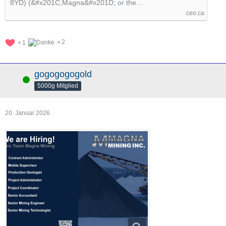
8YD) (&#x201C;Magna&#x201D; or the…
ceo.ca
2
1
gogogogogold
Online
5000g Mitglied
20. Januar 2026