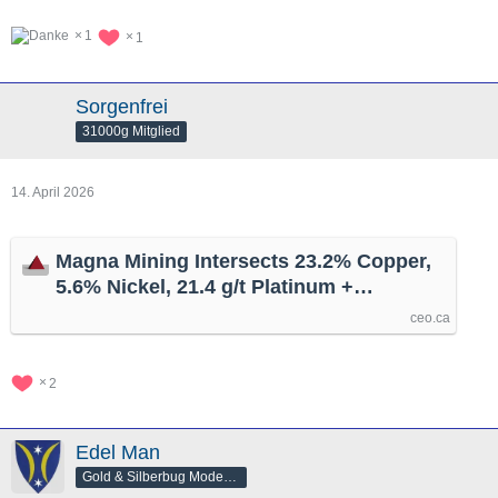
1
1
Sorgenfrei
31000g Mitglied
14. April 2026
Magna Mining Intersects 23.2% Copper,
5.6% Nickel, 21.4 g/t Platinum +
Palladium + Gold, and 225.0 g/t Silver
ceo.ca
over 2.4 metres and Provides an Update
on Progress at the Levack Mine in
2
Sudbury, Ontario, by @GlobeNewswire
Edel Man
Gold & Silberbug Moderator