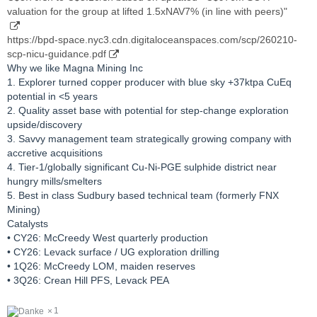
valuation for the group at lifted 1.5xNAV7% (in line with peers)"
https://bpd-space.nyc3.cdn.digitaloceanspaces.com/scp/260210-
scp-nicu-guidance.pdf
Why we like Magna Mining Inc
1. Explorer turned copper producer with blue sky +37ktpa CuEq
potential in <5 years
2. Quality asset base with potential for step-change exploration
upside/discovery
3. Savvy management team strategically growing company with
accretive acquisitions
4. Tier-1/globally significant Cu-Ni-PGE sulphide district near
hungry mills/smelters
5. Best in class Sudbury based technical team (formerly FNX
Mining)
Catalysts
• CY26: McCreedy West quarterly production
• CY26: Levack surface / UG exploration drilling
• 1Q26: McCreedy LOM, maiden reserves
• 3Q26: Crean Hill PFS, Levack PEA
1