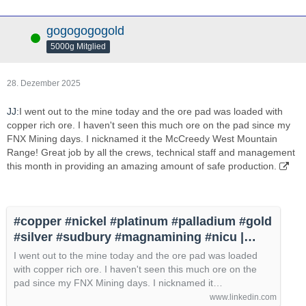
gogogogogold
Online
5000g Mitglied
28. Dezember 2025
JJ:
I went out to the mine today and the ore pad was loaded with
copper rich ore. I haven't seen this much ore on the pad since my
FNX Mining days. I nicknamed it the McCreedy West Mountain
Range! Great job by all the crews, technical staff and management
this month in providing an amazing amount of safe production.
#copper #nickel #platinum #palladium #gold
#silver #sudbury #magnamining #nicu |
Jason Jessup | 13 Kommentare
I went out to the mine today and the ore pad was loaded
with copper rich ore. I haven't seen this much ore on the
pad since my FNX Mining days. I nicknamed it…
www.linkedin.com