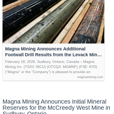
Magna Mining Announces Additional
Footwall Drill Results from the Levack Mine
in Sudbury, Ontario - Magna Mining (TSXV:
February 18, 2026, Sudbury, Ontario, Canada – Magna
NICU)
Mining Inc. (TSXV: NICU) (OTCQX: MGMNF) (FSE: 8YD)
(“Magna” or the “Company”) is pleased to provide an
magnamining.com
Magna Mining Announces Initial Mineral
Reserves for the McCreedy West Mine in
Sudbury, Ontario