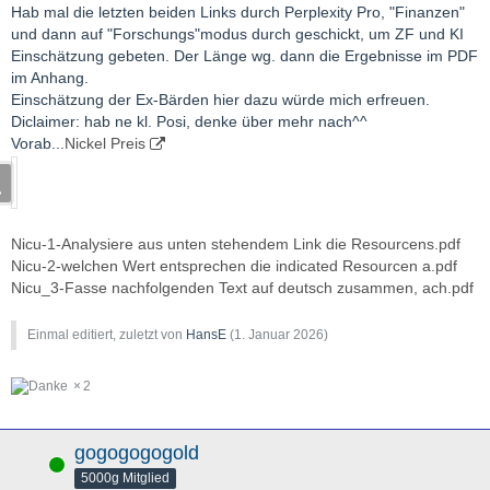
Hab mal die letzten beiden Links durch Perplexity Pro, "Finanzen"
und dann auf "Forschungs"modus durch geschickt, um ZF und KI
Einschätzung gebeten. Der Länge wg. dann die Ergebnisse im PDF
im Anhang.
Einschätzung der Ex-Bärden hier dazu würde mich erfreuen.
Diclaimer: hab ne kl. Posi, denke über mehr nach^^
Vorab...
Nickel Preis
Nicu-1-Analysiere aus unten stehendem Link die Resourcens.pdf
Nicu-2-welchen Wert entsprechen die indicated Resourcen a.pdf
Nicu_3-Fasse nachfolgenden Text auf deutsch zusammen, ach.pdf
Einmal editiert, zuletzt von
HansE
(
1. Januar 2026
)
2
gogogogogold
Online
5000g Mitglied