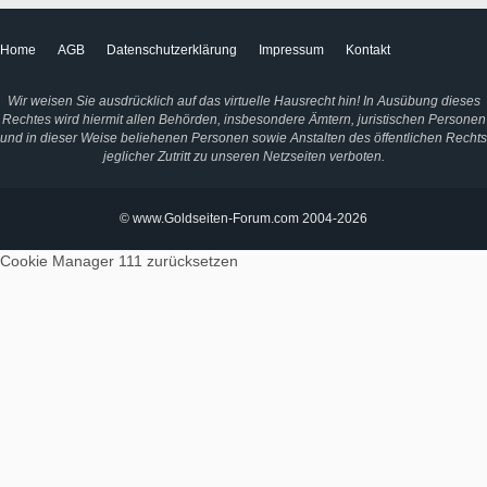
Home
AGB
Datenschutzerklärung
Impressum
Kontakt
Wir weisen Sie ausdrücklich auf das virtuelle Hausrecht hin! In Ausübung dieses
Rechtes wird hiermit allen Behörden, insbesondere Ämtern, juristischen Personen
und in dieser Weise beliehenen Personen sowie Anstalten des öffentlichen Rechts
jeglicher Zutritt zu unseren Netzseiten verboten.
© www.Goldseiten-Forum.com 2004-2026
Cookie Manager 111
zurücksetzen