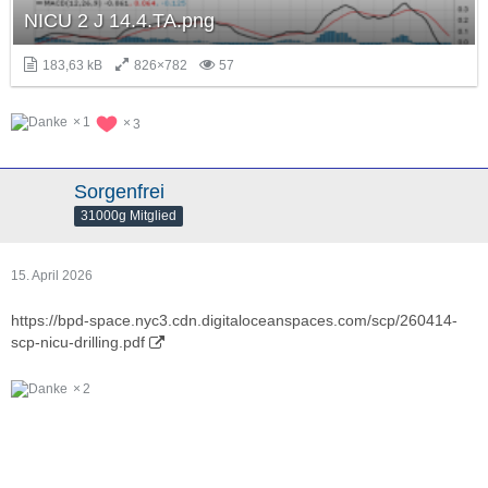
NICU 2 J 14.4.TA.png
183,63 kB
826×782
57
1
3
Sorgenfrei
31000g Mitglied
15. April 2026
https://bpd-space.nyc3.cdn.digitaloceanspaces.com/scp/260414-
scp-nicu-drilling.pdf
2