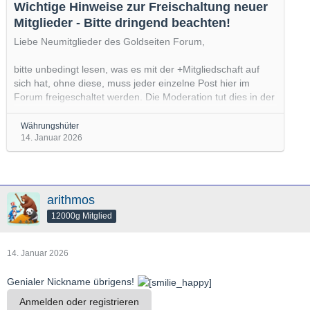
Wichtige Hinweise zur Freischaltung neuer
Mitglieder - Bitte dringend beachten!
Liebe Neumitglieder des Goldseiten Forum,
bitte unbedingt lesen, was es mit der +Mitgliedschaft auf
sich hat, ohne diese, muss jeder einzelne Post hier im
Forum freigeschaltet werden. Die Moderation tut dies in der
Regel über einen Zeitraum von 30-40 Tage, danach wird
erwartet, dass die Zahlung erfolgt ist:
https://goldseiten-
Währungshüter
forum.com/plusmitglied/
14. Januar 2026
Ich bitte jeden darum, sich hier in diesem Faden kurz zu
Wort zu melden, sobald die Überweisung, die zur
Aktivierung der Plusmitgliedschaft und…
arithmos
12000g Mitglied
14. Januar 2026
Genialer Nickname übrigens!
Anmelden oder registrieren