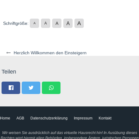
A
A
Schriftgröße:
A
A
A
Herzlich Willkommen den Einsteigern
Teilen
Home
AGB
Datenschutzerklärung
Impressum
Kontakt
Wir weisen Sie ausdrücklich auf das virtuelle Hausrecht hin! In Ausübung dieses
Rechtes wird hiermit allen Behörden, insbesondere Ämtern, juristischen Personen