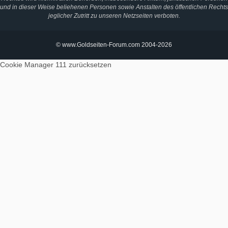
und in dieser Weise beliehenen Personen sowie Anstalten des öffentlichen Rechts
jeglicher Zutritt zu unseren Netzseiten verboten.
© www.Goldseiten-Forum.com 2004-2026
Cookie Manager 111
zurücksetzen