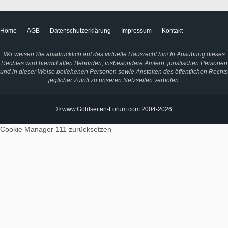
Home
AGB
Datenschutzerklärung
Impressum
Kontakt
Wir weisen Sie ausdrücklich auf das virtuelle Hausrecht hin! In Ausübung dieses
Rechtes wird hiermit allen Behörden, insbesondere Ämtern, juristischen Personen
und in dieser Weise beliehenen Personen sowie Anstalten des öffentlichen Rechts
jeglicher Zutritt zu unseren Netzseiten verboten.
© www.Goldseiten-Forum.com 2004-2026
Cookie Manager 111
zurücksetzen