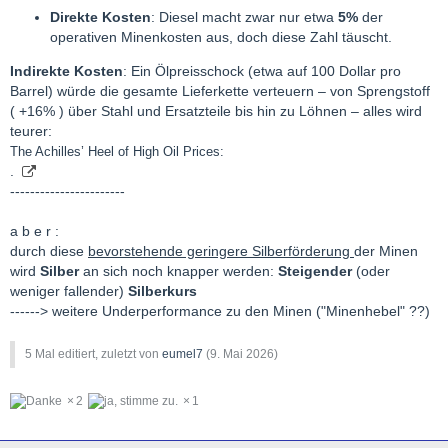
Direkte Kosten
: Diesel macht zwar nur etwa
5%
der
operativen Minenkosten aus, doch diese Zahl täuscht.
Indirekte Kosten
: Ein Ölpreisschock (etwa auf 100 Dollar pro
Barrel) würde die gesamte Lieferkette verteuern – von Sprengstoff
( +16% ) über Stahl und Ersatzteile bis hin zu Löhnen – alles wird
teurer:
The Achilles’ Heel of High Oil Prices:
.
-----------------------
a b e r :
durch diese
bevorstehende geringere Silberförderung
der Minen
wird
Silber
an sich noch knapper werden:
Steigender
(oder
weniger fallender)
Silberkurs
------> weitere Underperformance zu den Minen ("Minenhebel" ??)
5 Mal editiert, zuletzt von
eumel7
(
9. Mai 2026
)
2
1