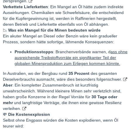
zersprengen.
Verkettete Lieferketten
: Ein Mangel an Öl hätte zudem indirekte
Auswirkungen. Chemikalien wie Schwefelsäure, die entscheidend
für die Kupfergewinnung ist, werden in Raffinerien hergestellt,
deren Betrieb und Lieferkette ebenfalls von Öl abhängen.
📉
Was ein Mangel für die Minen bedeuten würde
Ein akuter Mangel an Diesel oder Benzin wäre kein gradueller
Prozess, sondern hätte sofortige, lähmende Konsequenzen:
Produktionsstopps
: Branchenverbände warnen, d
ass ohne
ausreichende Treibstoffvorräte ein signifikanter Teil der
globalen Minenproduktion zum Erliegen kommen könnte.
In Australien, wo der Bergbau rund
35 Prozent
des gesamten
Dieselverbrauchs ausmacht, wäre dies besonders folgenschwer.
Aber
: Ein kompletter Zusammenbruch ist kurzfristig
unwahrscheinlich. Während kleinere Minen sehr verletzlich sind,
haben große Konzerne in der Regel Vorräte für
30 Tage oder
mehr
und langfristige Verträge, die ihnen eine gewisse Resilienz
verleihen.
💸
Die Kostenexplosion
Selbst ohne Engpass würden die Kosten explodieren, wenn Öl
teurer wird: