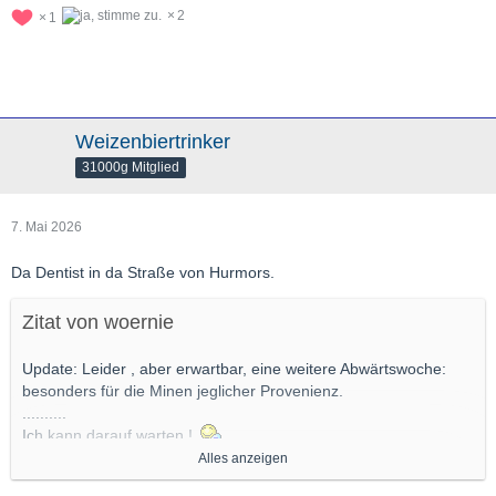
2
1
Weizenbiertrinker
31000g Mitglied
7. Mai 2026
Da Dentist in da Straße von Hurmors.
Zitat von woernie
Update: Leider , aber erwartbar, eine weitere Abwärtswoche:
besonders für die Minen jeglicher Provenienz.
..........
Ich kann darauf warten !
Alles anzeigen
Das mach ich die nächsten 2 Monate da :