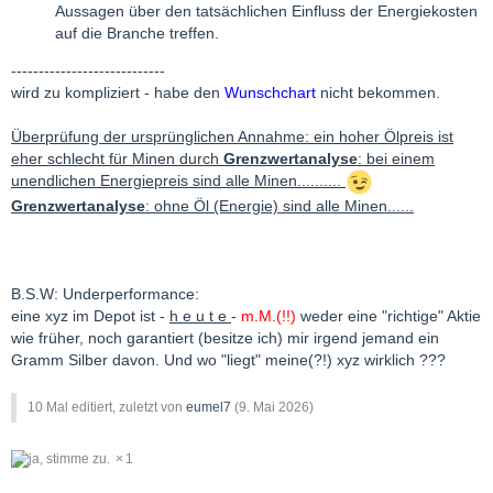
Aussagen über den tatsächlichen Einfluss der Energiekosten
auf die Branche treffen.
----------------------------
wird zu kompliziert - habe den
Wunschchart
nicht bekommen.
Überprüfung der ursprünglichen Annahme: ein hoher Ölpreis ist
eher schlecht für Minen durch
Grenzwertanalyse
: bei einem
unendlichen Energiepreis sind alle Minen..........
Grenzwertanalyse
: ohne Öl (Energie) sind alle Minen......
B.S.W: Underperformance:
eine xyz im Depot ist -
h e u t e
-
m.M.(!!)
weder eine "richtige" Aktie
wie früher, noch garantiert (besitze ich) mir irgend jemand ein
Gramm Silber davon. Und wo "liegt" meine(?!) xyz wirklich ???
10 Mal editiert, zuletzt von
eumel7
(
9. Mai 2026
)
1