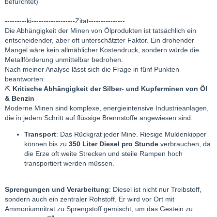
befürchtet)
---------ki------------------Zitat---------------
Die Abhängigkeit der Minen von Ölprodukten ist tatsächlich ein
entscheidender, aber oft unterschätzter Faktor. Ein drohender
Mangel wäre kein allmählicher Kostendruck, sondern würde die
Metallförderung unmittelbar bedrohen.
Nach meiner Analyse lässt sich die Frage in fünf Punkten
beantworten:
⛏️
Kritische Abhängigkeit der Silber- und Kupferminen von Öl
& Benzin
Moderne Minen sind komplexe, energieintensive Industrieanlagen,
die in jedem Schritt auf flüssige Brennstoffe angewiesen sind:
Transport
: Das Rückgrat jeder Mine. Riesige Muldenkipper
können bis zu
350 Liter Diesel pro Stunde
verbrauchen, da
die Erze oft weite Strecken und steile Rampen hoch
transportiert werden müssen.
Sprengungen und Verarbeitung
: Diesel ist nicht nur Treibstoff,
sondern auch ein zentraler Rohstoff. Er wird vor Ort mit
Ammoniumnitrat zu Sprengstoff gemischt, um das Gestein zu