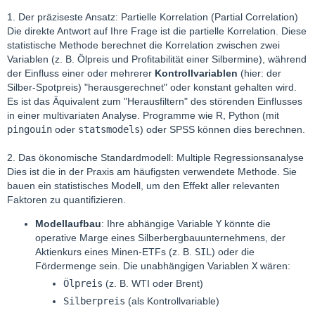
1. Der präziseste Ansatz: Partielle Korrelation (Partial Correlation)
Die direkte Antwort auf Ihre Frage ist die partielle Korrelation. Diese
statistische Methode berechnet die Korrelation zwischen zwei
Variablen (z. B. Ölpreis und Profitabilität einer Silbermine), während
der Einfluss einer oder mehrerer
Kontrollvariablen
(hier: der
Silber-Spotpreis) "herausgerechnet" oder konstant gehalten wird.
Es ist das Äquivalent zum "Herausfiltern" des störenden Einflusses
in einer multivariaten Analyse. Programme wie R, Python (mit
pingouin
oder
statsmodels
) oder SPSS können dies berechnen.
2. Das ökonomische Standardmodell: Multiple Regressionsanalyse
Dies ist die in der Praxis am häufigsten verwendete Methode. Sie
bauen ein statistisches Modell, um den Effekt aller relevanten
Faktoren zu quantifizieren.
Modellaufbau
: Ihre abhängige Variable
Y
könnte die
operative Marge eines Silberbergbauunternehmens, der
Aktienkurs eines Minen-ETFs (z. B.
SIL
) oder die
Fördermenge sein. Die unabhängigen Variablen
X
wären:
Ölpreis
(z. B. WTI oder Brent)
Silberpreis
(als Kontrollvariable)