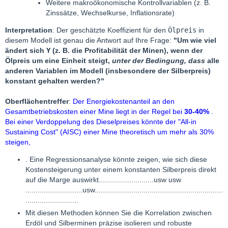
Weitere makroökonomische Kontrollvariablen (z. B.
Zinssätze, Wechselkurse, Inflationsrate)
Interpretation
: Der geschätzte Koeffizient für den
Ölpreis
in
diesem Modell ist genau die Antwort auf Ihre Frage:
"Um wie viel
ändert sich
Y
(z. B. die Profitabilität der Minen), wenn der
Ölpreis um eine Einheit steigt,
unter der Bedingung, dass
alle
anderen Variablen im Modell (insbesondere der Silberpreis)
konstant gehalten werden?"
Oberflächentreffer
:
Der Energiekostenanteil an den
Gesamtbetriebskosten einer Mine liegt in der Regel bei
30-40%
.
Bei einer Verdoppelung des Dieselpreises könnte der "All-in
Sustaining Cost" (AISC) einer Mine theoretisch um mehr als 30%
steigen,
. Eine Regressionsanalyse könnte zeigen, wie sich diese
Kostensteigerung unter einem konstanten Silberpreis direkt
auf die Marge auswirkt...........................usw usw
............................usw...............................................................
..........................
Mit diesen Methoden können Sie die Korrelation zwischen
Erdöl und Silberminen präzise isolieren und robuste