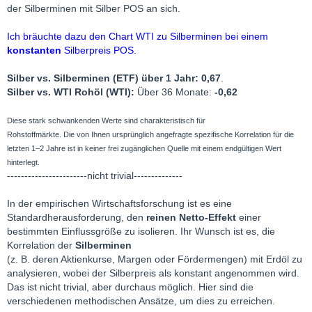
der Silberminen mit Silber POS an sich.
Ich bräuchte dazu den Chart WTI zu Silberminen bei einem
konstanten
Silberpreis POS.
Silber vs. Silberminen (ETF) über 1 Jahr: 0,67
.
Silber vs. WTI Rohöl (WTI):
Über 36 Monate:
-0,62
Diese stark schwankenden Werte sind charakteristisch für
Rohstoffmärkte. Die von Ihnen ursprünglich angefragte spezifische Korrelation für die
letzten 1–2 Jahre ist in keiner frei zugänglichen Quelle mit einem endgültigen Wert
hinterlegt.
-----------------------nicht trivial--------------
In der empirischen Wirtschaftsforschung ist es eine
Standardherausforderung, den
reinen Netto-Effekt
einer
bestimmten Einflussgröße zu isolieren. Ihr Wunsch ist es, die
Korrelation der
Silberminen
(z. B. deren Aktienkurse, Margen oder Fördermengen) mit Erdöl zu
analysieren, wobei der Silberpreis als konstant angenommen wird.
Das ist nicht trivial, aber durchaus möglich. Hier sind die
verschiedenen methodischen Ansätze, um dies zu erreichen.