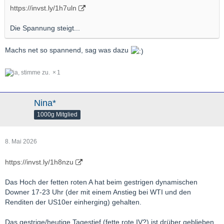
https://invst.ly/1h7uln
Die Spannung steigt...
Machs net so spannend, sag was dazu
1
Nina*
1000g Mitglied
8. Mai 2026
https://invst.ly/1h8nzu
Das Hoch der fetten roten A hat beim gestrigen dynamischen
Downer 17-23 Uhr (der mit einem Anstieg bei WTI und den
Renditen der US10er einherging) gehalten.
Das gestrige/heutige Tagestief (fette rote IV?) ist drüber geblieben.