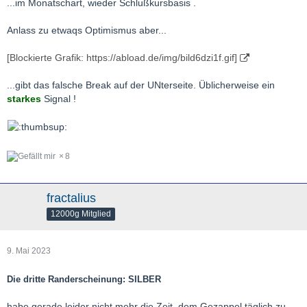
...im Monatschart, wieder Schlußkursbasis .
Anlass zu etwaqs Optimismus aber...
[Blockierte Grafik: https://abload.de/img/bild6dzi1f.gif]
...gibt das falsche Break auf der UNterseite. Üblicherweise ein
starkes
Signal !
8
fractalius
12000g Mitglied
9. Mai 2023
Die dritte Randerscheinung: SILBER
habe gerade leider nicht mehr die Zeit, dem Gezappel täglich zu