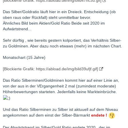
[Blockierte Grafik: https://abload.de/img/bild47nc3u.gif]
Das Silber/Goldratio läuft hier in ein Dreieck. Entscheidung (ob
oben raus oder Rückfall) steht unmittelbar bevor.
Ähnliches Bild beim Aktien/Gold Ratio Beide seit 2020 im
Aufwärtstrend...
Sehr dürftig , wie bereits gestern kolportiert, das Verhältnis Silber-
zu Goldminen. Aber dazu noch etwaws (mehr) im nächsten Chart.
Monatschart (15 Jahre)
[Blockierte Grafik: https://abload.de/img/bild39ufjf.gif]
Das Ratio Silberminen/Goldminen kommt hier auf einer Linie an,
von der aus in der VErgangenheit 2 mal (zumindest moderate)
Höherbewertungen starteten. Jedenfalls keine Markteinbrüche.
Und das Ratio Silberminen zu Silber ist aktuuell auf dem Niveau
angekommen auf dem einst der Silber-Bärmarkt
endete !
Der Abwärtstrend im Silber/Gold Ratio endete 2020 , der im