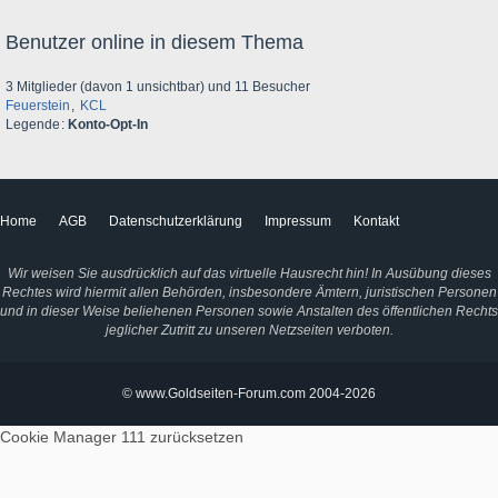
Benutzer online in diesem Thema
3 Mitglieder (davon 1 unsichtbar) und 11 Besucher
Feuerstein
KCL
Legende
Konto-Opt-In
Home
AGB
Datenschutzerklärung
Impressum
Kontakt
Wir weisen Sie ausdrücklich auf das virtuelle Hausrecht hin! In Ausübung dieses
Rechtes wird hiermit allen Behörden, insbesondere Ämtern, juristischen Personen
und in dieser Weise beliehenen Personen sowie Anstalten des öffentlichen Rechts
jeglicher Zutritt zu unseren Netzseiten verboten.
© www.Goldseiten-Forum.com 2004-2026
Cookie Manager 111
zurücksetzen