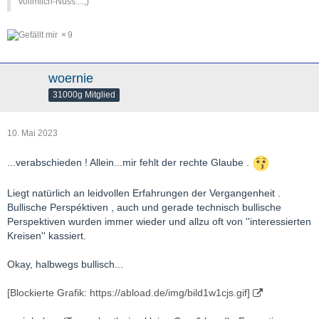
Vollmilch-Nuss....;)
9
woernie
31000g Mitglied
10. Mai 2023
...verabschieden ! Allein...mir fehlt der rechte Glaube .
Liegt natürlich an leidvollen Erfahrungen der Vergangenheit .
Bullische Perspéktiven , auch und gerade technisch bullische
Perspektiven wurden immer wieder und allzu oft von ''interessierten
Kreisen'' kassiert.
Okay, halbwegs bullisch...
[Blockierte Grafik: https://abload.de/img/bild1w1cjs.gif]