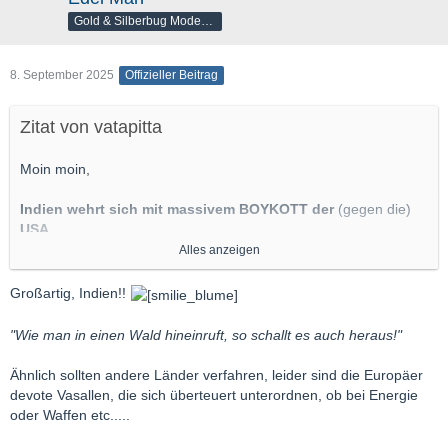
Gold & Silberbug Moderator
8. September 2025
Offizieller Beitrag
Zitat von vatapitta
Moin moin,
Indien wehrt sich mit massivem BOYKOTT der
(gegen die)
USA
Alles anzeigen
Externer Inhalt
youtu.be
Großartig, Indien!!
Inhalte von externen Seiten werden ohne Ihre Zustimmung
"Wie man in einen Wald hineinruft, so schallt es auch heraus!"
nicht automatisch geladen und angezeigt.
Alle externen Inhalte anzeigen
Ähnlich sollten andere Länder verfahren, leider sind die Europäer
devote Vasallen, die sich überteuert unterordnen, ob bei Energie
Durch die Aktivierung der externen Inhalte erklären Sie sich damit
oder Waffen etc.....
einverstanden, dass personenbezogene Daten an Drittplattformen
übermittelt werden. Mehr Informationen dazu haben wir in unserer