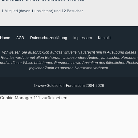
1 Mitglied (davon 1 unsichtbar) und 12 Besucher
Home
AGB
Datenschutzerklärung
Impressum
Kontakt
Wir weisen Sie ausdrücklich auf das virtuelle Hausrecht hin! In Ausübung dieses
Rechtes wird hiermit allen Behörden, insbesondere Ämtern, juristischen Personen
und in dieser Weise beliehenen Personen sowie Anstalten des öffentlichen Rechts
jeglicher Zutritt zu unseren Netzseiten verboten.
© www.Goldseiten-Forum.com 2004-2026
Cookie Manager 111
zurücksetzen