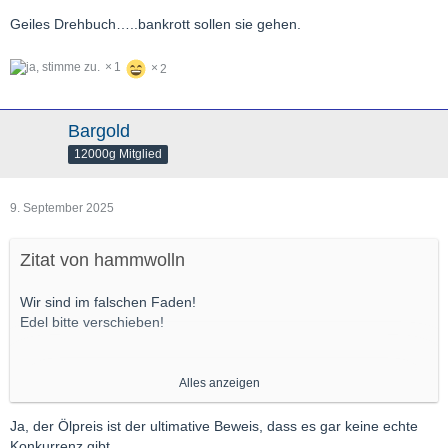
Geiles Drehbuch…..bankrott sollen sie gehen.
1
2
Bargold
12000g Mitglied
9. September 2025
Zitat von hammwolln
Wir sind im falschen Faden!
Edel bitte verschieben!
Ölpreis ist für US Ölproduzenten zu niedrig
,
Alles anzeigen
jetzt hat man sich die ganze Zeit auf Russland und
Ölpreisgrenzen konzentriert und ist nun selber am Arsch.
Ja, der Ölpreis ist der ultimative Beweis, dass es gar keine echte
Man bräuchte 75$.
Konkurrenz gibt.