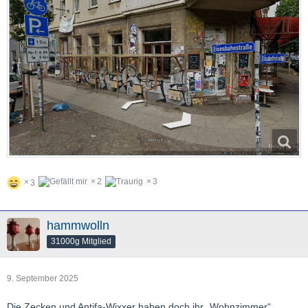
2
3
3
hammwolln
31000g Mitglied
9. September 2025
Die Zecken und Antifa-Wixxer haben doch ihr „Wohnzimmer“