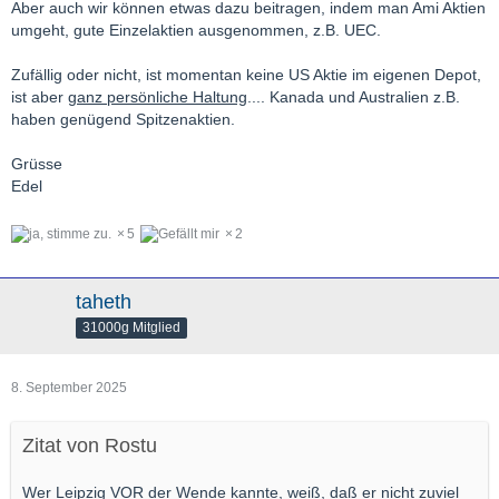
Aber auch wir können etwas dazu beitragen, indem man Ami Aktien
Datenschutzerklärung zur Verfügung gestellt.
umgeht, gute Einzelaktien ausgenommen, z.B. UEC.
Modi ruft zu Swadeshi auf.
Der Boykott der USA nimmt
Zufällig oder nicht, ist momentan keine US Aktie im eigenen Depot,
ist aber
ganz persönliche Haltung
.... Kanada und Australien z.B.
zu, während patriotische Inder sich gegen die
haben genügend Spitzenaktien.
amerikanische Arroganz wehren. Genau wie Kanada!
Analyse hier.
Grüsse
Edel
1,4 Mrd. Inder sollen/wollen keine US-Markenprodukte
5
2
mehr kaufen.
taheth
Das dürfte Druck für Donald von den Großkonzernen
31000g Mitglied
bedeuten, für die Indien ein wichtiger Markt ist.
8. September 2025
LG Vatapitta
Zitat von Rostu
Wer Leipzig VOR der Wende kannte, weiß, daß er nicht zuviel