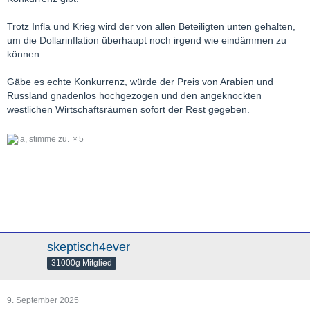
Geiles Drehbuch…..bankrott sollen sie gehen.
Trotz Infla und Krieg wird der von allen Beteiligten unten gehalten,
um die Dollarinflation überhaupt noch irgend wie eindämmen zu
können.
Gäbe es echte Konkurrenz, würde der Preis von Arabien und
Russland gnadenlos hochgezogen und den angeknockten
westlichen Wirtschaftsräumen sofort der Rest gegeben.
5
skeptisch4ever
31000g Mitglied
9. September 2025