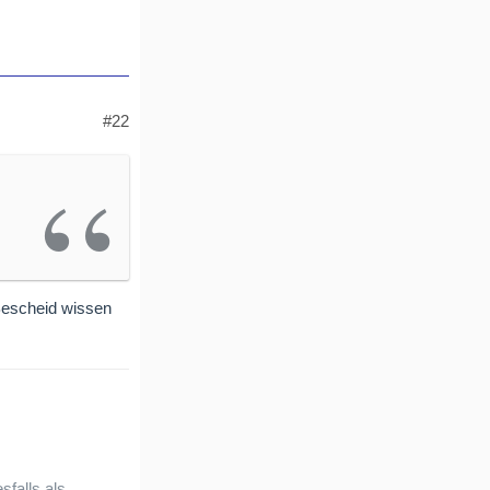
#22
 Bescheid wissen
sfalls als