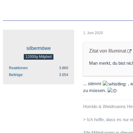
Gruss
alibaba
1. Juni 2020
silbermöwe
Zitat von Illuminat
12000g Mitglied
Man merkt, du bist nic
Reaktionen
3.860
Beiträge
3.054
... stimmt
, a
zu müssen.
Horrido & Weidmanns Hei
> Ich hoffe, dass es nur 
Alle Mitteilungen in dies