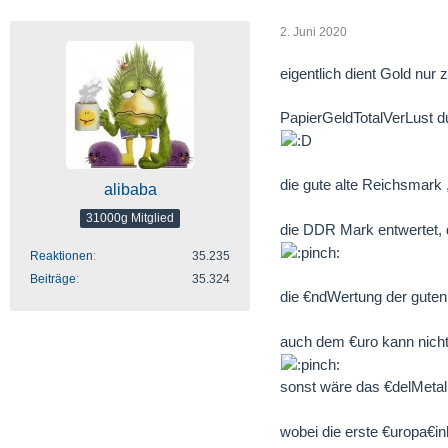
2. Juni 2020
eigentlich dient Gold nur
PapierGeldTotalVerLust du
die gute alte Reichsmark 
alibaba
31000g Mitglied
die DDR Mark entwertet, 
Reaktionen
35.235
Beiträge
35.324
die €ndWertung der gute
auch dem €uro kann nicht
sonst wäre das €delMetall
wobei die erste €uropa€i