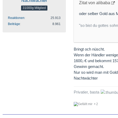
Nachtwächter
Zitat von alibaba
31000g Mitglied
oder selber Gold aus 
Reaktionen
25.913
Beiträge
8.961
"so bist du gottes sohn
rüttel dir die pfanne
Bringt och nüscht.
Wenn der Händler weniger
Externer Inhalt
1600,-€ und bekommt 1570
Inhalte von extern
Gewinn gemacht.
und angezeigt.
Nur so wird man mit Gold 
Nachtwächter
Durch die Aktivierung d
Privatier, basta
personenbezogene Daten
in unserer Datenschutze
2