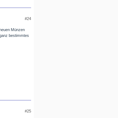
#24
ei neuen Münzen
n ganz bestimmtes
#25