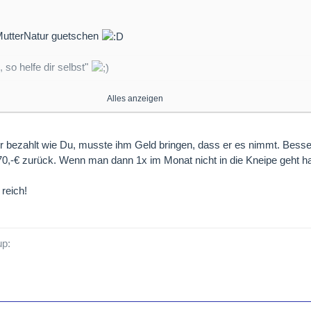
MutterNatur guetschen
, so helfe dir selbst"
Alles anzeigen
 bezahlt wie Du, musste ihm Geld bringen, dass er es nimmt. Besse
www.youtube.com
,-€ zurück. Wenn man dann 1x im Monat nicht in die Kneipe geht h
en Seiten werden ohne Ihre Zustimmung nicht automatisch geladen
reich!
Alle externen Inhalte anzeigen
er externen Inhalte erklären Sie sich damit einverstanden, dass
 an Drittplattformen übermittelt werden. Mehr Informationen dazu haben wir
rklärung zur Verfügung gestellt.