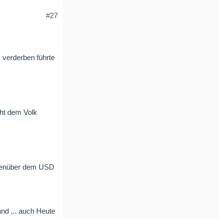
#27
s verderben führte
cht dem Volk
gegenüber dem USD
nd ,.. auch Heute