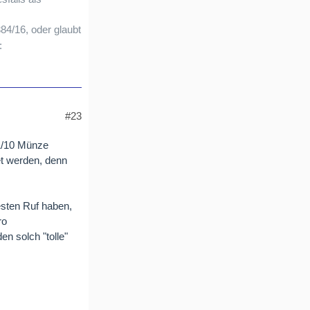
84/16, oder glaubt
#23
 1/10 Münze
et werden, denn
esten Ruf haben,
ro
n solch "tolle"