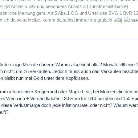
 gilt Artikel 5 GG und besonders Absatz 3 (Kunstfreiheit-Satire)
persönliche Meinung gem. Art.5 Abs.1 GG und Urteil des BVG 1 BvR 13
n ich da so schreibe, komm da selbst immer ins grübeln
rde einige Monate dauern. Warum also nicht alle 2 Monate vllt eine
ich nicht, um zu verkaufen. Jedoch muss auch das Verkaufen beacht
n bleibt nun mal Gold unter dem Kopfkissen.
arum ich bei einer Krügerrand oder Maple Leaf, bei Münzen die den b
e. Wenn ich + Versandkosten 180 Euro für 1/10 bezahle und 150 Eu
iese Verlustmarge doch jede Inflationsrate, oder nicht? Warum werde
auft?