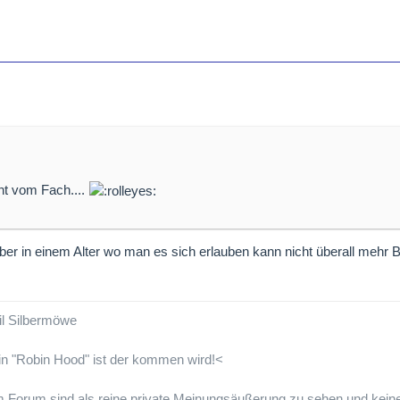
ht vom Fach....
ber in einem Alter wo man es sich erlauben kann nicht überall mehr
l Silbermöwe
ein "Robin Hood" ist der kommen wird!<
em Forum sind als reine private Meinungsäußerung zu sehen und keine