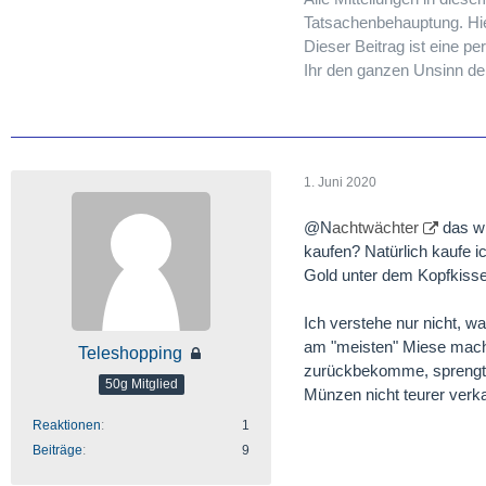
Tatsachenbehauptung. Hier
Dieser Beitrag ist eine 
Ihr den ganzen Unsinn de
1. Juni 2020
@N
achtwächter
das wü
kaufen? Natürlich kaufe 
Gold unter dem Kopfkisse
Ich verstehe nur nicht, w
am "meisten" Miese mach
Teleshopping
zurückbekomme, sprengt d
50g Mitglied
Münzen nicht teurer verk
Reaktionen
1
Beiträge
9