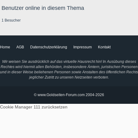
Benutzer online in diesem Thema
1 Besucher
Home
AGB
Datenschutzerklärung
Impressum
Kontakt
Wir weisen Sie ausdrücklich auf das virtuelle Hausrecht hin! In Ausübung dieses
Rechtes wird hiermit allen Behörden, insbesondere Ämtern, juristischen Personen
und in dieser Weise beliehenen Personen sowie Anstalten des öffentlichen Rechts
jeglicher Zutritt zu unseren Netzseiten verboten.
© www.Goldseiten-Forum.com 2004-2026
Cookie Manager 111
zurücksetzen