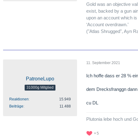
Gold was an objective val
exist, backed by a gun ai
upon an account which is 
‘Account overdrawn.’
("Atlas Shrugged", Ayn R
11. September 2021
Ich hoffe dass er 28 % ein
PatroneLupo
31000g Mitglied
dem Drecksfranggn dann e
Reaktionen
15.949
cu DL
Beiträge
11.488
Plutonia lebe hoch und Go
5