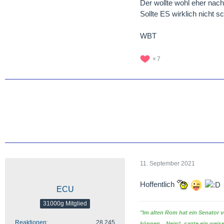
Der wollte wohl eher nac
Sollte ES wirklich nicht s
WBT
7
11. September 2021
Hoffentlich
ECU
31000g Mitglied
"Im alten Rom hat ein Senator 
Reaktionen
28.245
können. „Nein“, sagte ein weise