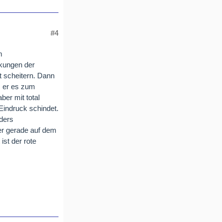
#4
m
rkungen der
t scheitern. Dann
s er es zum
ber mit total
indruck schindet.
ders
 er gerade auf dem
ist der rote