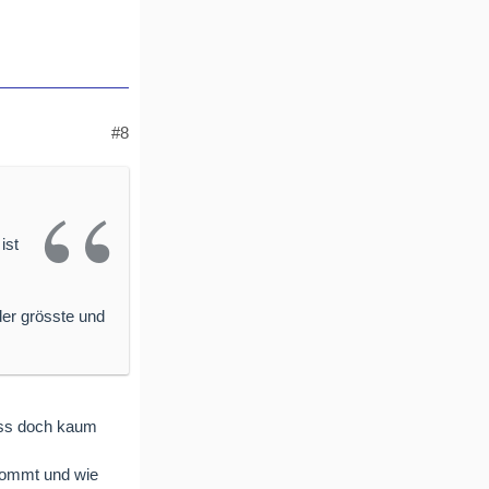
#8
ist
der grösste und
ass doch kaum
rkommt und wie