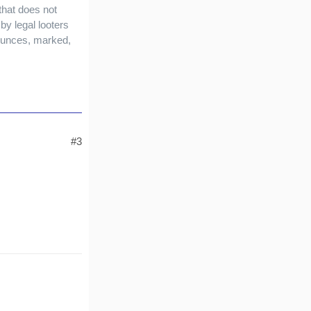
that does not
by legal looters
bounces, marked,
#3