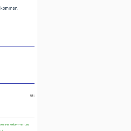
beikommen.
#6
 besser erkennen zu
s.“