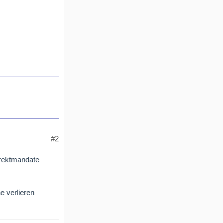
#2
irektmandate
e verlieren