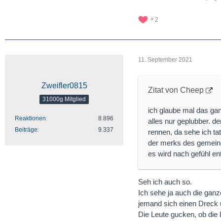
2
11. September 2021
Zweifler0815
Zitat von Cheep
31000g Mitglied
ich glaube mal das gan
Reaktionen
8.896
alles nur geplubber. de
Beiträge
9.337
rennen, da sehe ich tat
der merks des gemeinen
es wird nach gefühl en
Seh ich auch so.
Ich sehe ja auch die gan
jemand sich einen Dreck
Die Leute gucken, ob die