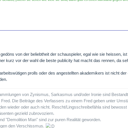
edöns von der beliebtheit der schauspieler, egal wie sie heissen, ist 
her kurz vor der wahl die beste publicity hat macht das rennen, da seh
beitswütigen prolls oder des angestellten akademikers ist nicht der
den.
ammlungen von Zynismus, Sarkasmus und/oder Ironie sind Bestandte
m Fred. Die Beiträge des Verfassers zu einem Fred geben unter Umst
n wieder oder auch nicht. Rescht/Lingsschreibefähla sind bewosst
senten gezield zubrovoziern.
und "Demolition Man" sind zur puren Realität geworden.
egen den Verschissmus.