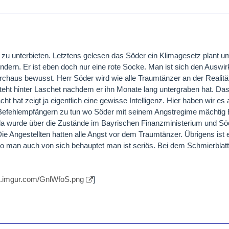
zu unterbieten. Letztens gelesen das Söder ein Klimagesetz plant u
ndern. Er ist eben doch nur eine rote Socke. Man ist sich den Auswi
rchaus bewusst. Herr Söder wird wie alle Traumtänzer an der Realitä
steht hinter Laschet nachdem er ihn Monate lang untergraben hat. Da
ht hat zeigt ja eigentlich eine gewisse Intelligenz. Hier haben wir es a
efehlempfängern zu tun wo Söder mit seinem Angstregime mächtig E
 da wurde über die Zustände im Bayrischen Finanzministerium und Sö
 Die Angestellten hatten alle Angst vor dem Traumtänzer. Übrigens ist
wo man auch von sich behauptet man ist seriös. Bei dem Schmierblatt 
//i.imgur.com/GnlWfoS.png
]