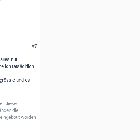
#7
alles nur
e ich tatsächlich
 grösste und es
il dieser
änden die
 eingebout worden