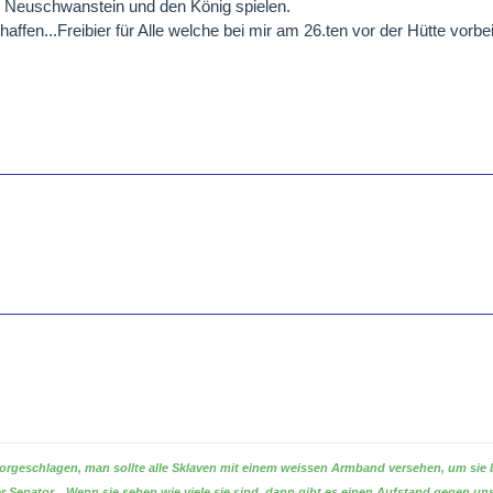
h Neuschwanstein und den König spielen.
chaffen...Freibier für Alle welche bei mir am 26.ten vor der Hütte vor
vorgeschlagen, man sollte alle Sklaven mit einem weissen Armband versehen, um sie
r Senator, „Wenn sie sehen wie viele sie sind, dann gibt es einen Aufstand gegen un