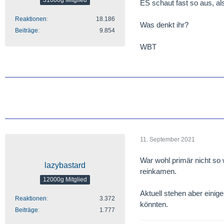
ES schaut fast so aus, a
Reaktionen
18.186
Was denkt ihr?
Beiträge
9.854
WBT
11. September 2021
War wohl primär nicht so
lazybastard
reinkamen.
12000g Mitglied
Aktuell stehen aber einig
Reaktionen
3.372
könnten.
Beiträge
1.777