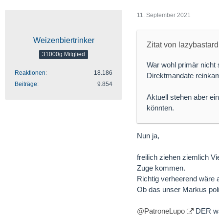
11. September 2021
Weizenbiertrinker
Zitat von lazybastard
31000g Mitglied
War wohl primär nicht 
Reaktionen
18.186
Direktmandate reinka
Beiträge
9.854
Aktuell stehen aber ei
könnten.
Nun ja,
freilich ziehen ziemlich 
Zuge kommen.
Richtig verheerend wäre a
Ob das unser Markus polit
@PatroneLupo
DER war