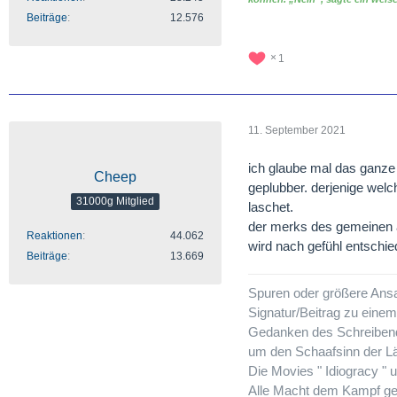
Beiträge
12.576
1
11. September 2021
ich glaube mal das ganze g
Cheep
geplubber. derjenige welc
31000g Mitglied
laschet.
der merks des gemeinen ar
Reaktionen
44.062
wird nach gefühl entschie
Beiträge
13.669
Spuren oder größere Ans
Signatur/Beitrag zu eine
Gedanken des Schreibende
um den Schaafsinn der Lä
Die Movies " Idiogracy " 
Alle Macht dem Kampf g