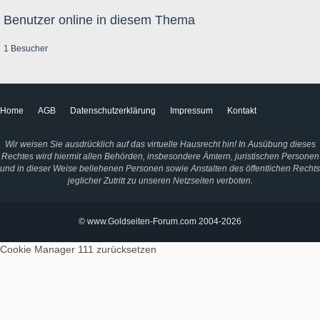
Benutzer online in diesem Thema
1 Besucher
Home
AGB
Datenschutzerklärung
Impressum
Kontakt
Wir weisen Sie ausdrücklich auf das virtuelle Hausrecht hin! In Ausübung dieses
Rechtes wird hiermit allen Behörden, insbesondere Ämtern, juristischen Personen
und in dieser Weise beliehenen Personen sowie Anstalten des öffentlichen Rechts
jeglicher Zutritt zu unseren Netzseiten verboten.
© www.Goldseiten-Forum.com 2004-2026
Cookie Manager 111
zurücksetzen