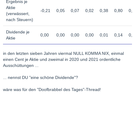
Ergebnis je
Aktie
-0,21
0,05
0,07
0,02
0,38
0,80
0,5
(verwässert,
nach Steuern)
Dividende je
0,00
0,00
0,00
0,00
0,01
0,14
0,2
Aktie
in den letzten sieben Jahren viermal NULL KOMMA NIX, einmal
einen Cent je Aktie und zweimal in 2020 und 2021 ordentliche
Ausschüttungen ...
... nennst DU "eine schöne Dividende"?
wäre was für den "Doofbrabbel des Tages"-Thread!