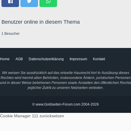
Benutzer online in diesem Thema
1 Besucher
Home
AGB
Datenschutzerklärung
Impressum
Kontakt
Wir weisen Sie ausdrücklich auf das virtuelle Hausrecht hin! In Ausübung dieses
Rechtes wird hiermit allen Behörden, insbesondere Ämtern, juristischen Personen
und in dieser Weise beliehenen Personen sowie Anstalten des öffentlichen Rechts
jeglicher Zutritt zu unseren Netzseiten verboten.
© www.Goldseiten-Forum.com 2004-2026
Cookie Manager 111
zurücksetzen