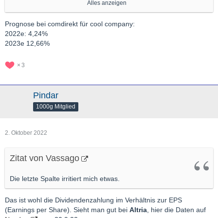
dort halbwegs sichere Dividenden geben.
Alles anzeigen
Vorschläge:
Prognose bei comdirekt für cool company:
1. Energean
2022e: 4,24%
Der Gasproduzent hat erst kürzlich mit Dividendenzahlungen
2023e 12,66%
angefangen. Die Prognose für die nächsten Jahre sieht sehr gut
aus.
3
2. Cool Company
Der LNG-Schiffsbetreiber profitiert von extrem hohen LNG-
Pindar
Frachtraten, die wohl noch eine Weile so hoch bleiben sollten.
1000g Mitglied
Dividendenprognosen gibt es noch keine, aber ich rechne mit
einer zweistelligen Dividendenrendite ab nächstem Jahr.
2. Oktober 2022
Zitat von Vassago
Die letzte Spalte irritiert mich etwas.
Das ist wohl die Dividendenzahlung im Verhältnis zur EPS
(Earnings per Share). Sieht man gut bei
Altria
, hier die Daten auf