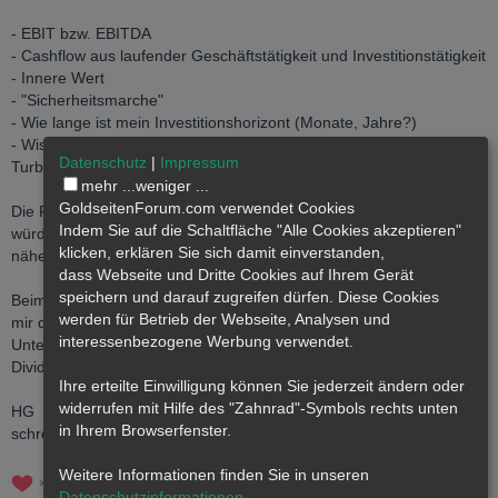
- EBIT bzw. EBITDA
- Cashflow aus laufender Geschäftstätigkeit und Investitionstätigkeit
- Innere Wert
- "Sicherheitsmarche"
- Wie lange ist mein Investitionshorizont (Monate, Jahre?)
- Wissen welches Unternehmen ich gekauft habe um bei
Datenschutz
|
Impressum
Turbulenzen Kursschwankungen auszuhalten.
mehr ...
weniger ...
GoldseitenForum.com verwendet Cookies
Die Fokussierung alleine auf Branchen halte ich für kritisch. Hier
Indem Sie auf die Schaltfläche "Alle Cookies akzeptieren"
würde ich eher die Kombination Branche und Marktführerschaft
klicken, erklären Sie sich damit einverstanden,
näher in meine Überlegungen mit einbeziehen.
dass
Webseite
und Dritte Cookies auf Ihrem Gerät
speichern und darauf zugreifen dürfen. Diese Cookies
Beim Kollaps hilft auch die Preissetzungsmacht nicht viel. Hier ist
werden für Betrieb der Webseite, Analysen und
mir die generelle Überlebensswahrscheinlichkeit des
interessenbezogene Werbung verwendet.
Unternehmens wichtiger. Somit verzichte ich gerne auf die
Dividende.
Ihre erteilte Einwilligung können Sie jederzeit ändern oder
widerrufen mit Hilfe des "Zahnrad"-Symbols rechts unten
HG
in Ihrem Browserfenster.
schrotti
Weitere Informationen finden Sie in unseren
2
Datenschutzinformationen
.