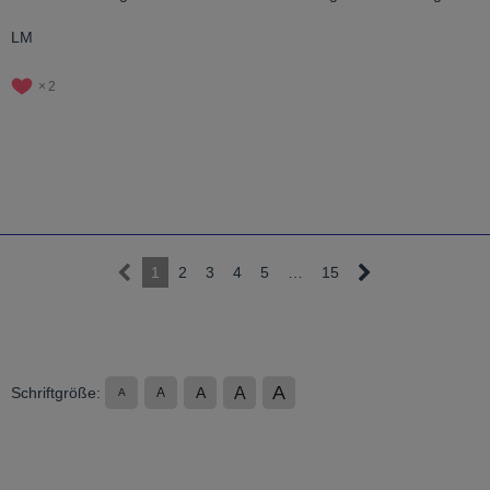
LM
2
1
2
3
4
5
…
15
A
A
Schriftgröße:
A
A
A