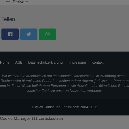
Derivate
Teilen
Home
AGB
Datenschutzerklärung
Impressum
Kontakt
Wir weisen Sie ausdrücklich auf das virtuelle Hausrecht hin! In Ausübung dieses
Rechtes wird hiermit allen Behörden, insbesondere Ämtern, juristischen Personen
und in dieser Weise beliehenen Personen sowie Anstalten des öffentlichen Rechts
jeglicher Zutritt zu unseren Netzseiten verboten.
© www.Goldseiten-Forum.com 2004-2026
Cookie Manager 111
zurücksetzen