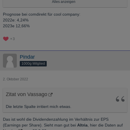
dort halbwegs sichere Dividenden geben.
Alles anzeigen
Vorschläge:
Prognose bei comdirekt für cool company:
1. Energean
2022e: 4,24%
Der Gasproduzent hat erst kürzlich mit Dividendenzahlungen
2023e 12,66%
angefangen. Die Prognose für die nächsten Jahre sieht sehr gut
aus.
3
2. Cool Company
Der LNG-Schiffsbetreiber profitiert von extrem hohen LNG-
Pindar
Frachtraten, die wohl noch eine Weile so hoch bleiben sollten.
1000g Mitglied
Dividendenprognosen gibt es noch keine, aber ich rechne mit
einer zweistelligen Dividendenrendite ab nächstem Jahr.
2. Oktober 2022
Zitat von Vassago
Die letzte Spalte irritiert mich etwas.
Das ist wohl die Dividendenzahlung im Verhältnis zur EPS
(Earnings per Share). Sieht man gut bei
Altria
, hier die Daten auf