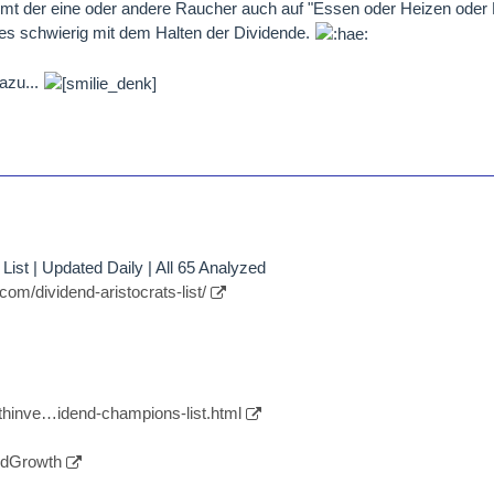
timmt der eine oder andere Raucher auch auf "Essen oder Heizen ode
 es schwierig mit dem Halten der Dividende.
azu...
List | Updated Daily | All 65 Analyzed
om/dividend-aristocrats-list/
thinve…idend-champions-list.html
endGrowth