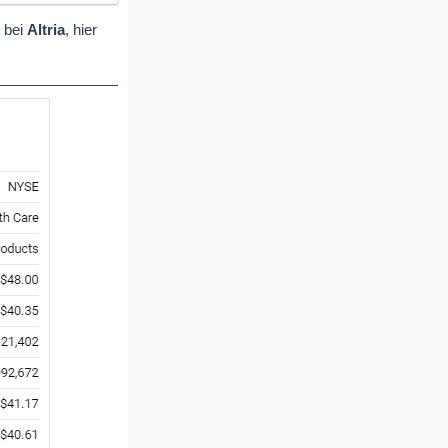
t bei
Altria
, hier