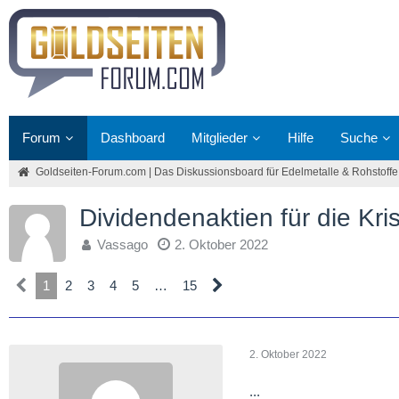
Forum
Dashboard
Mitglieder
Hilfe
Suche
Goldseiten-Forum.com | Das Diskussionsboard für Edelmetalle & Rohstoffe
Dividendenaktien für die Kri
Vassago
2. Oktober 2022
1
2
3
4
5
…
15
2. Oktober 2022
...