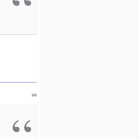
 die
#4