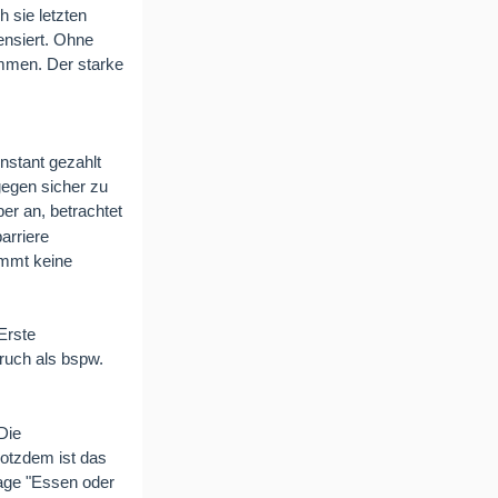
h sie letzten
ensiert. Ohne
ommen. Der starke
onstant gezahlt
gegen sicher zu
er an, betrachtet
arriere
ommt keine
Erste
ruch als bspw.
Die
rotzdem ist das
rage "Essen oder