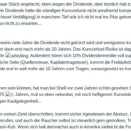
paar Stück angelacht, eben wegen der Dividende, aber letztlich hab ic
ie Dividende hatte die ständigen Kursverluste nicht annähernd komp
chwort Verbilligung) in manchem Tief wär ich nicht mal ins Plus gek
so nicht zu erwarten...
t, wenn viele Jahre die Dividende nicht gekürzt wird und wenigstens k
aber dann erst nach mehr als 10 Jahren. Das Kursverlust-Risiko ist da
ahr
Außerdem hören sich 10% Dividendenrendite voll sup
iche Seite (Quellensteuer, Kapitalertragsteuer), kommt die Freiläuferb
ende erst in weit mehr als 10 Jahren zum Tragen, vorausgesetzt es k
en sein können, hat man bei Shell vor zwei Jahren schön gesehen: 
 75
Jahren, mal so eben nebenbei, mit noch heftigerem Kurseinb
per Kaufgelegenheit...
rn seinen Zenit überschritten, kommt sicher irgendwann der Absturz. 
rrufen, und auch der Raucher selbst ist steuerlich gern gemolken. T
ash-Kuh. Wenn sich halt demnächst auch in Amerika vielleicht die F