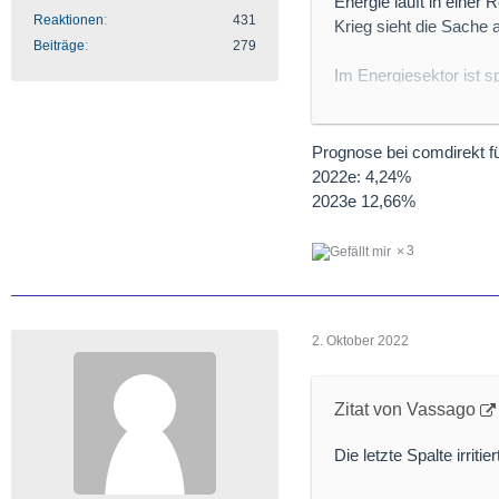
Energie läuft in einer
Reaktionen
431
Krieg sieht die Sache 
Beiträge
279
Im Energiesektor ist s
Dividenden geben.
Vorschläge:
Prognose bei comdirekt f
1. Energean
2022e: 4,24%
Der Gasproduzent hat 
2023e 12,66%
nächsten Jahre sieht s
3
2. Cool Company
Der LNG-Schiffsbetreib
Weile so hoch bleiben s
2. Oktober 2022
Dividendenprognosen gi
Dividendenrendite ab 
Zitat von Vassago
Die letzte Spalte irriti