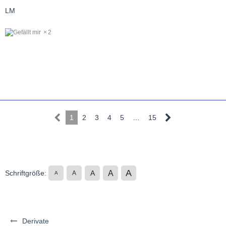
LM
2
1
2
3
4
5
…
15
A
A
Schriftgröße:
A
A
A
Derivate