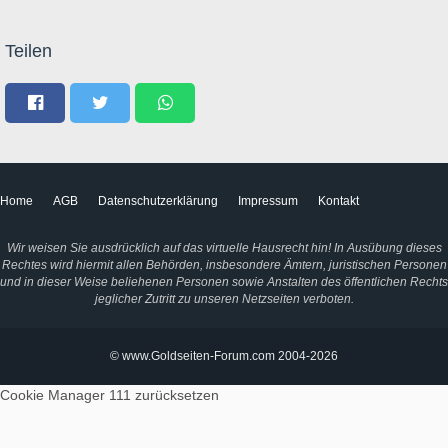
Teilen
Home
AGB
Datenschutzerklärung
Impressum
Kontakt
Wir weisen Sie ausdrücklich auf das virtuelle Hausrecht hin! In Ausübung dieses
Rechtes wird hiermit allen Behörden, insbesondere Ämtern, juristischen Personen
und in dieser Weise beliehenen Personen sowie Anstalten des öffentlichen Rechts
jeglicher Zutritt zu unseren Netzseiten verboten.
© www.Goldseiten-Forum.com 2004-2026
Cookie Manager 111
zurücksetzen