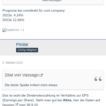
Alles anzeigen
Vorschläge:
Prognose bei comdirekt für cool company:
1. Energean
2022e: 4,24%
Der Gasproduzent hat erst kürzlich mit Dividendenzahlungen
2023e 12,66%
angefangen. Die Prognose für die nächsten Jahre sieht sehr gut
aus.
3
2. Cool Company
Der LNG-Schiffsbetreiber profitiert von extrem hohen LNG-
Pindar
Frachtraten, die wohl noch eine Weile so hoch bleiben sollten.
1000g Mitglied
Dividendenprognosen gibt es noch keine, aber ich rechne mit
einer zweistelligen Dividendenrendite ab nächstem Jahr.
2. Oktober 2022
Zitat von Vassago
Die letzte Spalte irritiert mich etwas.
Das ist wohl die Dividendenzahlung im Verhältnis zur EPS
(Earnings per Share). Sieht man gut bei
Altria
, hier die Daten auf
Nasdaq
vom 30.9.22: