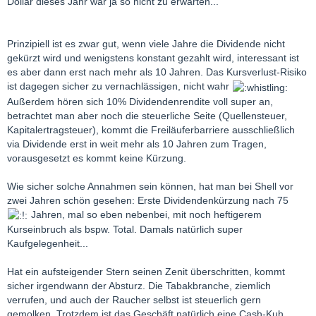
Dollar dieses Jahr war ja so nicht zu erwarten...
Prinzipiell ist es zwar gut, wenn viele Jahre die Dividende nicht
gekürzt wird und wenigstens konstant gezahlt wird, interessant ist
es aber dann erst nach mehr als 10 Jahren. Das Kursverlust-Risiko
ist dagegen sicher zu vernachlässigen, nicht wahr
Außerdem hören sich 10% Dividendenrendite voll super an,
betrachtet man aber noch die steuerliche Seite (Quellensteuer,
Kapitalertragsteuer), kommt die Freiläuferbarriere ausschließlich
via Dividende erst in weit mehr als 10 Jahren zum Tragen,
vorausgesetzt es kommt keine Kürzung.
Wie sicher solche Annahmen sein können, hat man bei Shell vor
zwei Jahren schön gesehen: Erste Dividendenkürzung nach 75
Jahren, mal so eben nebenbei, mit noch heftigerem
Kurseinbruch als bspw. Total. Damals natürlich super
Kaufgelegenheit...
Hat ein aufsteigender Stern seinen Zenit überschritten, kommt
sicher irgendwann der Absturz. Die Tabakbranche, ziemlich
verrufen, und auch der Raucher selbst ist steuerlich gern
gemolken. Trotzdem ist das Geschäft natürlich eine Cash-Kuh.