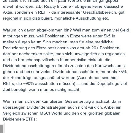
zu stellen. Ich hatte auch ein paar Werte die im Eingangspost
erwähnt wurden, z.B. Realty Income - übrigens keine klassische
Aktie, sondern ein REIT - da interessanter Geschäftsbereich, gut
regional in sich distribuiert, monatliche Ausschüttung etc.
Warum ich davon abgekommen bin? Weil man zum einen viel Geld
mitbringen muss, weil Positionen in Einzelwerte unter 5k€ in
meinen Augen kaum Sinn machen, man für eine merkliche
Reduzierung des Einzelpositionsrisikos erst ab 20+ Positionen
darüber nachdenken sollte, man sich unweigerlich ein regionales
und ein branchenspezifisches Klumpenrisiko einkauft, die
Dividendenausschüttungen oftmals zulasten des Kurswachstums
gehen und bei sehr vielen Dividendenausschüttern, mehr als 75%
der Reinerträge ausgeschüttet werden (Ausnahmen sind hier
REITs, die ~90% ausschütten müssen) ... und die Depotpflege viel
Zeit benötigt, wenn man es richtig macht.
Wenn man sich den kumulierten Gesamtertrag anschaut, dann
überzeugen Dividendenstrategien auch nicht wirklich. Anbei ein
Vergleich zwischen MSCI World und den drei größten globalen
Dividenden-ETFs: