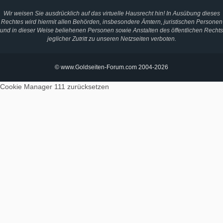
Wir weisen Sie ausdrücklich auf das virtuelle Hausrecht hin! In Ausübung dieses
Rechtes wird hiermit allen Behörden, insbesondere Ämtern, juristischen Personen
und in dieser Weise beliehenen Personen sowie Anstalten des öffentlichen Rechts
jeglicher Zutritt zu unseren Netzseiten verboten.
© www.Goldseiten-Forum.com 2004-2026
Cookie Manager 111
zurücksetzen