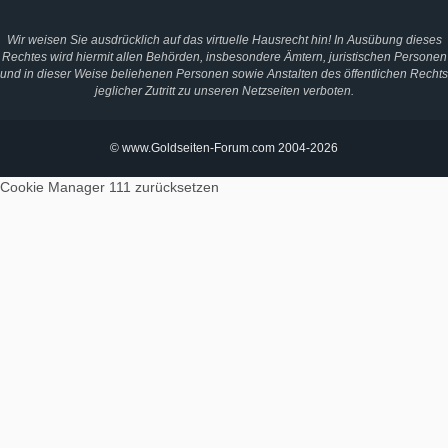
Wir weisen Sie ausdrücklich auf das virtuelle Hausrecht hin! In Ausübung dieses
Rechtes wird hiermit allen Behörden, insbesondere Ämtern, juristischen Personen
und in dieser Weise beliehenen Personen sowie Anstalten des öffentlichen Rechts
jeglicher Zutritt zu unseren Netzseiten verboten.
© www.Goldseiten-Forum.com 2004-2026
Cookie Manager 111
zurücksetzen