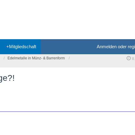
+Mitgliedschaft
Anmelden oder regi
Edelmetalle in Münz- & Barrenform
8
ge?!