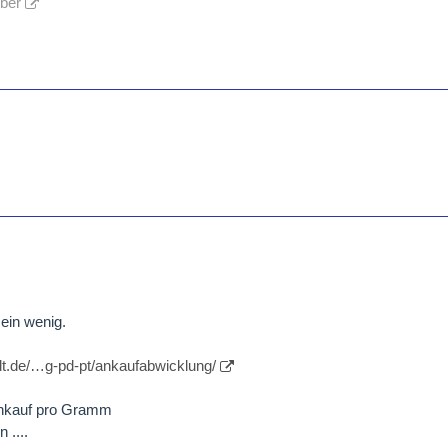
lber
 ein wenig.
lt.de/…g-pd-pt/ankaufabwicklung/
Ankauf pro Gramm
 ....