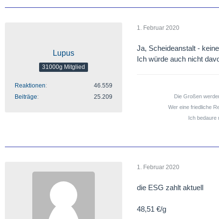
1. Februar 2020
Ja, Scheideanstalt - kein
Lupus
Ich würde auch nicht dav
31000g Mitglied
Reaktionen
46.559
Beiträge
25.209
Die Großen werden 
Wer eine friedliche 
Ich bedaure 
1. Februar 2020
die ESG zahlt aktuell
48,51 €/g