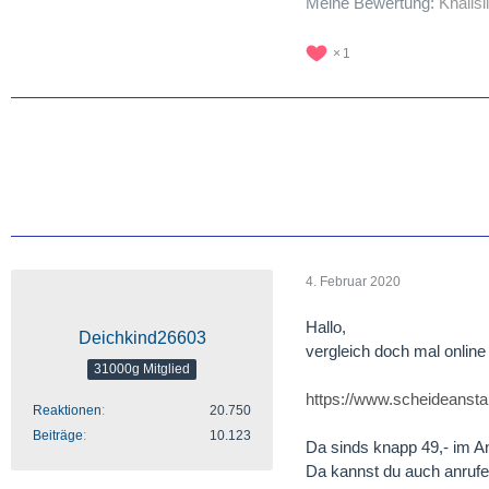
Meine Bewertung:
Knallsi
1
4. Februar 2020
Hallo,
Deichkind26603
vergleich doch mal online
31000g Mitglied
https://www.scheideansta
Reaktionen
20.750
Beiträge
10.123
Da sinds knapp 49,- im 
Da kannst du auch anrufen