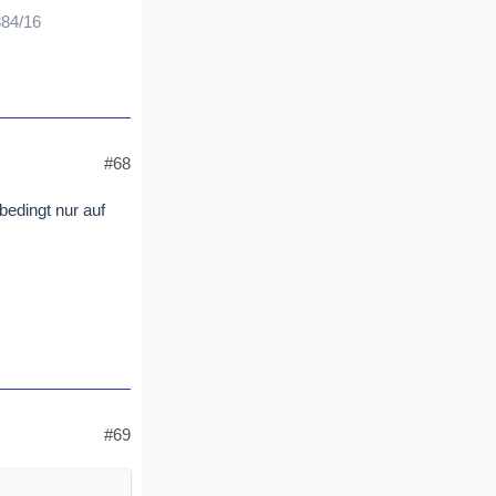
384/16
#68
bedingt nur auf
#69