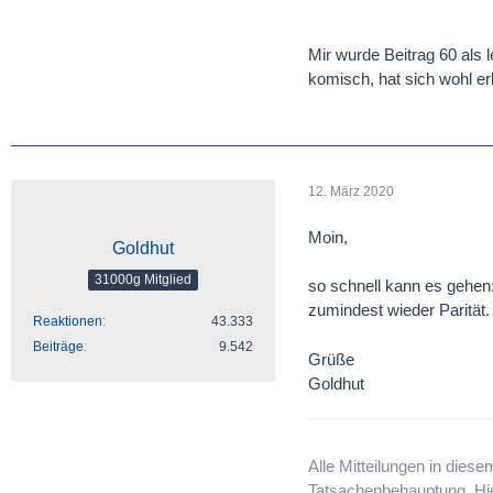
Mir wurde Beitrag 60 als 
komisch, hat sich wohl erl
12. März 2020
Moin,
Goldhut
31000g Mitglied
so schnell kann es gehen:
zumindest wieder Parität
Reaktionen
43.333
Beiträge
9.542
Grüße
Goldhut
Alle Mitteilungen in dies
Tatsachenbehauptung. Hier