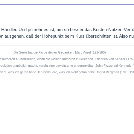
e Händler. Und je mehr es ist, um so besser das Kosten-Nutzen-Verhä
on ausgehen, daß der Höhepunkt beim Kurs überschritten ist. Also nu
Die Seele hat die Farbe deiner Gedanken. Marc Aurel (121-180)
aufhören zu herrschen, wenn die Kleinen aufhören zu kriechen. Friedrich von Schiller (175
Revolution unmöglich macht, macht eine gewaltsame unvermeidbar. John Fitzgerald Kennedy 
nicht, was ich getan habe. Ich bedauere, was ich nicht getan habe.
Ingrid Bergman (1915-19