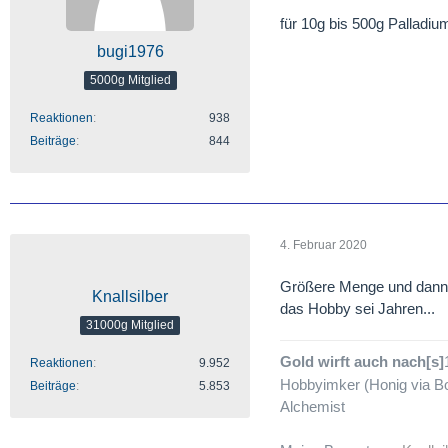
für 10g bis 500g Palladium
bugi1976
5000g Mitglied
Reaktionen
938
Beiträge
844
4. Februar 2020
Größere Menge und dann i
Knallsilber
das Hobby sei Jahren...
31000g Mitglied
Gold wirft auch nach[s]
Reaktionen
9.952
Hobbyimker (Honig via Bo
Beiträge
5.853
Alchemist