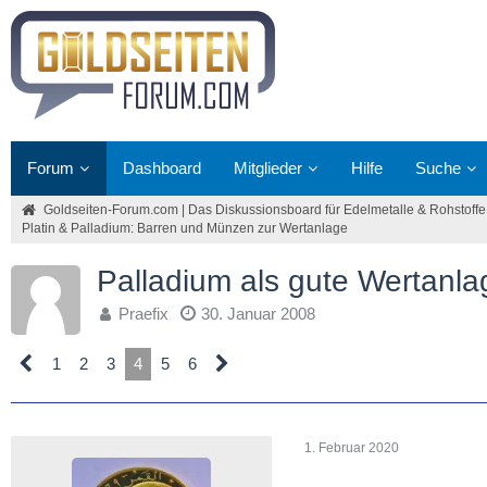
Forum
Dashboard
Mitglieder
Hilfe
Suche
Goldseiten-Forum.com | Das Diskussionsboard für Edelmetalle & Rohstoffe
Platin & Palladium: Barren und Münzen zur Wertanlage
Palladium als gute Wertanla
Praefix
30. Januar 2008
1
2
3
4
5
6
1. Februar 2020