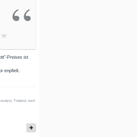
r 9€
tt"-Preises ist
 enpfielt.
analyst, Thailand, nach