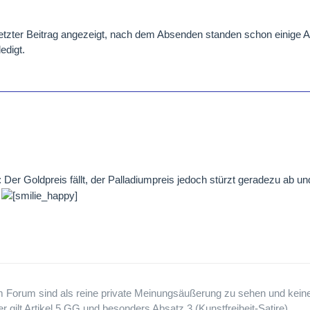
letzter Beitrag angezeigt, nach dem Absenden standen schon einige An
edigt.
 Der Goldpreis fällt, der Palladiumpreis jedoch stürzt geradezu ab un
.
em Forum sind als reine private Meinungsäußerung zu sehen und keine
 gilt Artikel 5 GG und besonders Absatz 3 (Kunstfreiheit-Satire)