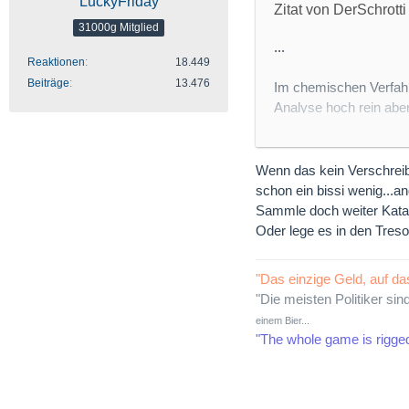
LuckyFriday
Zitat von DerSchrotti
31000g Mitglied
...
Reaktionen
18.449
Beiträge
13.476
Im chemischen Verfahre
Analyse hoch rein aber 
pro gramm geben..
Was könnt ihr mir emp
Wenn das kein Verschreiber
schon ein bissi wenig...a
Grüße
Sammle doch weiter Katal
Oder lege es in den Tresor
"Das einzige Geld, auf da
"Die meisten Politiker sin
einem Bier...
"The whole game is rigge