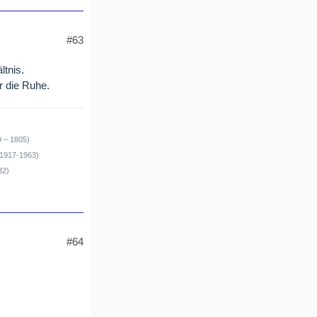
#63
ltnis.
r die Ruhe.
9 – 1805)
(1917-1963)
82)
#64