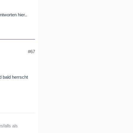
tworten hier..
#67
d bald herrscht
sfalls als