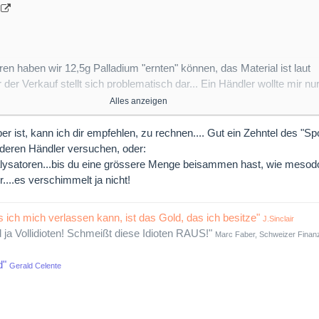
n haben wir 12,5g Palladium "ernten" können, das Material ist laut
der Verkauf stellt sich problematisch dar... Ein Händler wollte mir nu
Alles anzeigen
fehlen?
 ist, kann ich dir empfehlen, zu rechnen.... Gut ein Zehntel des "Spo
nderen Händler versuchen, oder:
ysatoren...bis du eine grössere Menge beisammen hast, wie mesodor
....es verschimmelt ja nicht!
s ich mich verlassen kann, ist das Gold, das ich besitze"
J.Sinclair
d ja Vollidioten! Schmeißt diese Idioten RAUS!"
Marc Faber, Schweizer Finanz
d"
Gerald Celente