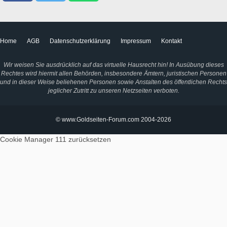
Home
AGB
Datenschutzerklärung
Impressum
Kontakt
Wir weisen Sie ausdrücklich auf das virtuelle Hausrecht hin! In Ausübung dieses
Rechtes wird hiermit allen Behörden, insbesondere Ämtern, juristischen Personen
und in dieser Weise beliehenen Personen sowie Anstalten des öffentlichen Rechts
jeglicher Zutritt zu unseren Netzseiten verboten.
© www.Goldseiten-Forum.com 2004-2026
Cookie Manager 111
zurücksetzen