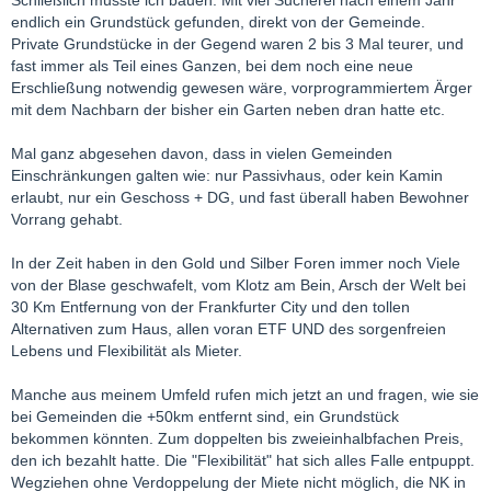
Schließlich musste ich bauen. Mit viel Sucherei nach einem Jahr
endlich ein Grundstück gefunden, direkt von der Gemeinde.
Private Grundstücke in der Gegend waren 2 bis 3 Mal teurer, und
fast immer als Teil eines Ganzen, bei dem noch eine neue
Erschließung notwendig gewesen wäre, vorprogrammiertem Ärger
mit dem Nachbarn der bisher ein Garten neben dran hatte etc.
Mal ganz abgesehen davon, dass in vielen Gemeinden
Einschränkungen galten wie: nur Passivhaus, oder kein Kamin
erlaubt, nur ein Geschoss + DG, und fast überall haben Bewohner
Vorrang gehabt.
In der Zeit haben in den Gold und Silber Foren immer noch Viele
von der Blase geschwafelt, vom Klotz am Bein, Arsch der Welt bei
30 Km Entfernung von der Frankfurter City und den tollen
Alternativen zum Haus, allen voran ETF UND des sorgenfreien
Lebens und Flexibilität als Mieter.
Manche aus meinem Umfeld rufen mich jetzt an und fragen, wie sie
bei Gemeinden die +50km entfernt sind, ein Grundstück
bekommen könnten. Zum doppelten bis zweieinhalbfachen Preis,
den ich bezahlt hatte. Die "Flexibilität" hat sich alles Falle entpuppt.
Wegziehen ohne Verdoppelung der Miete nicht möglich, die NK in