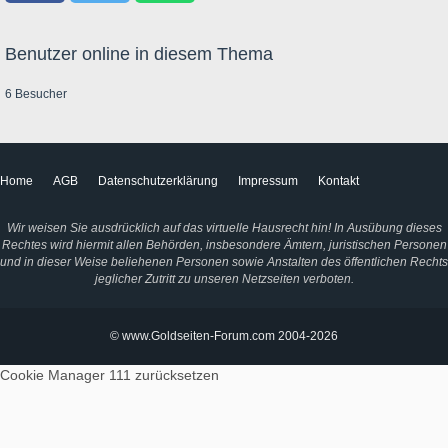
Benutzer online in diesem Thema
6 Besucher
Home
AGB
Datenschutzerklärung
Impressum
Kontakt
Wir weisen Sie ausdrücklich auf das virtuelle Hausrecht hin! In Ausübung dieses
Rechtes wird hiermit allen Behörden, insbesondere Ämtern, juristischen Personen
und in dieser Weise beliehenen Personen sowie Anstalten des öffentlichen Rechts
jeglicher Zutritt zu unseren Netzseiten verboten.
© www.Goldseiten-Forum.com 2004-2026
Cookie Manager 111
zurücksetzen