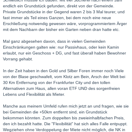
Schließlich musste ich bauen. Mit viel Sucherei nach einem Jahr
endlich ein Grundstück gefunden, direkt von der Gemeinde.
Private Grundstücke in der Gegend waren 2 bis 3 Mal teurer, und
fast immer als Teil eines Ganzen, bei dem noch eine neue
Erschließung notwendig gewesen wäre, vorprogrammiertem Ärger
mit dem Nachbarn der bisher ein Garten neben dran hatte etc.
Mal ganz abgesehen davon, dass in vielen Gemeinden
Einschränkungen galten wie: nur Passivhaus, oder kein Kamin
erlaubt, nur ein Geschoss + DG, und fast überall haben Bewohner
Vorrang gehabt.
In der Zeit haben in den Gold und Silber Foren immer noch Viele
von der Blase geschwafelt, vom Klotz am Bein, Arsch der Welt bei
30 Km Entfernung von der Frankfurter City und den tollen
Alternativen zum Haus, allen voran ETF UND des sorgenfreien
Lebens und Flexibilität als Mieter.
Manche aus meinem Umfeld rufen mich jetzt an und fragen, wie sie
bei Gemeinden die +50km entfernt sind, ein Grundstück
bekommen könnten. Zum doppelten bis zweieinhalbfachen Preis,
den ich bezahlt hatte. Die "Flexibilität" hat sich alles Falle entpuppt.
Wegziehen ohne Verdoppelung der Miete nicht möglich, die NK in