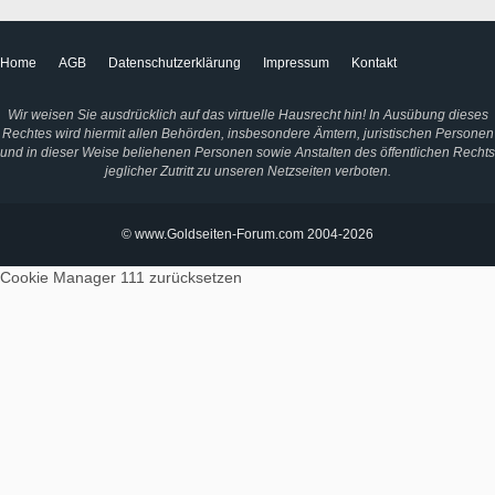
Home
AGB
Datenschutzerklärung
Impressum
Kontakt
Wir weisen Sie ausdrücklich auf das virtuelle Hausrecht hin! In Ausübung dieses
Rechtes wird hiermit allen Behörden, insbesondere Ämtern, juristischen Personen
und in dieser Weise beliehenen Personen sowie Anstalten des öffentlichen Rechts
jeglicher Zutritt zu unseren Netzseiten verboten.
© www.Goldseiten-Forum.com 2004-2026
Cookie Manager 111
zurücksetzen