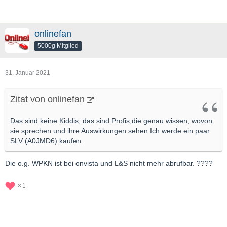
https://www.reddit.com/r/walls…the_worlds_biggest_short/
onlinefan
Und nun dann kam der von dir referenzierte Post bezüglich
5000g Mitglied
Citadel ownerhsip in SLV
31. Januar 2021
Zitat von onlinefan
Das sind keine Kiddis, das sind Profis,die genau wissen, wovon
sie sprechen und ihre Auswirkungen sehen.Ich werde ein paar
SLV (A0JMD6) kaufen.
Die o.g. WPKN ist bei onvista und L&S nicht mehr abrufbar. ????
1