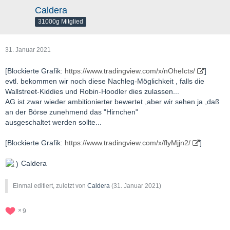
Caldera
31000g Mitglied
31. Januar 2021
[Blockierte Grafik:
https://www.tradingview.com/x/nOheIcts/
]
evtl. bekommen wir noch diese Nachleg-Möglichkeit , falls die
Wallstreet-Kiddies und Robin-Hoodler dies zulassen...
AG ist zwar wieder ambitionierter bewertet ,aber wir sehen ja ,daß
an der Börse zunehmend das "Hirnchen"
ausgeschaltet werden sollte...
[Blockierte Grafik:
https://www.tradingview.com/x/flyMjjn2/
]
Caldera
Einmal editiert, zuletzt von
Caldera
(
31. Januar 2021
)
9