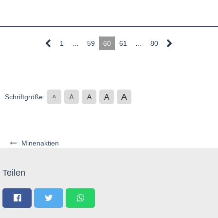
1
…
59
60
61
…
80
A
A
Schriftgröße:
A
A
A
Minenaktien
Teilen