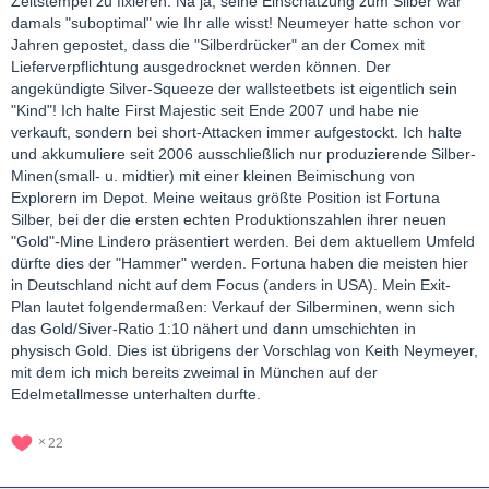
Zeitstempel zu fixieren. Na ja, seine Einschätzung zum Silber war
damals "suboptimal" wie Ihr alle wisst! Neumeyer hatte schon vor
Jahren gepostet, dass die "Silberdrücker" an der Comex mit
Lieferverpflichtung ausgedrocknet werden können. Der
angekündigte Silver-Squeeze der wallsteetbets ist eigentlich sein
"Kind"! Ich halte First Majestic seit Ende 2007 und habe nie
verkauft, sondern bei short-Attacken immer aufgestockt. Ich halte
und akkumuliere seit 2006 ausschließlich nur produzierende Silber-
Minen(small- u. midtier) mit einer kleinen Beimischung von
Explorern im Depot. Meine weitaus größte Position ist Fortuna
Silber, bei der die ersten echten Produktionszahlen ihrer neuen
"Gold"-Mine Lindero präsentiert werden. Bei dem aktuellem Umfeld
dürfte dies der "Hammer" werden. Fortuna haben die meisten hier
in Deutschland nicht auf dem Focus (anders in USA). Mein Exit-
Plan lautet folgendermaßen: Verkauf der Silberminen, wenn sich
das Gold/Siver-Ratio 1:10 nähert und dann umschichten in
physisch Gold. Dies ist übrigens der Vorschlag von Keith Neymeyer,
mit dem ich mich bereits zweimal in München auf der
Edelmetallmesse unterhalten durfte.
22