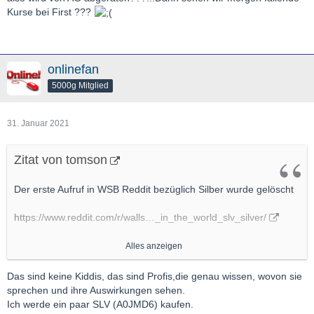
Kurse bei First ???
onlinefan
5000g Mitglied
31. Januar 2021
Zitat von tomson
Der erste Aufruf in WSB Reddit bezüglich Silber wurde gelöscht
https://www.reddit.com/r/walls…_in_the_world_slv_silver/
Dort ging es im Kern um ""Buy AG and PSLV,
not SLV.
""
Alles anzeigen
Ein neuer Thread entstand in welchem SLV empfohlen und
Das sind keine Kiddis, das sind Profis,die genau wissen, wovon sie
gepusht wird und von AG und PSLV eher abgeraten wird.
sprechen und ihre Auswirkungen sehen.
Ich werde ein paar SLV (A0JMD6) kaufen.