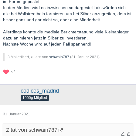
gepusht wird und von AG und PSLV eher abgeraten wird.
im Forum gepostet....
In den Medien wird es inzwischen so dargestellt als würden sich
https://www.reddit.com/r/walls…the_worlds_biggest_short/
alle bei Wallstreetbets formieren um bei Silber anzugreifen, dem ist
bisher ganz und gar nicht so, eher eine Minderheit....
Allerdings könnte die mediale Berichterstattung viele Kleinanleger
Und nun dann kam der von dir referenzierte Post bezüglich
dazu animieren jetzt in Silber zu investieren.
Citadel ownerhsip in SLV
Nächste Woche wird auf jeden Fall spannend!
3 Mal editiert, zuletzt von
schwain787
(
31. Januar 2021
)
2
codices_madrid
1000g Mitglied
31. Januar 2021
Zitat von schwain787