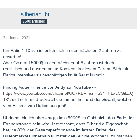
silberfan_bt
250g Mitglied
31. Januar 2021
Ein Ratio 1:10 ist sicherlich nicht in den nächsten 2 Jahren zu
erwarten!
Aber Gold auf 5000$ in den nächsten 4-8 Jahren ist doch
realistisch und ausgemachte Konsens in diesem Forum. Sich mit
Ratios intensiver zu beschäftigen ist äußerst lukrativ.
Finding Value Finance von Andy auf YouTube ->
https://www.youtube.com/channel/UC7REFmsnHu34TNLxLCGiEcQ
zeigt sehr eindrucksvoll die Einfachheit und die Gewalt, welche
vom Einsatz von Ratios ausgeht!
Übrigens bin ich überzeugt, dass 5000$ im Gold nicht das Ende der
Fahnenstange sein wird. Interessant, dass Silber die Eigenschaft
hat, ca 80% der Gesamtperformance im letzten Drittel des
Bullenmarktes innerhalb kürzster Zeit (einige Wochen!) zu machen.