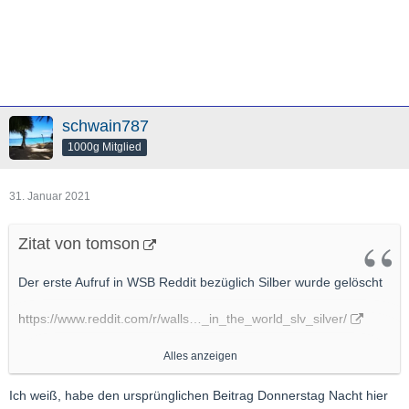
schwain787
1000g Mitglied
31. Januar 2021
Zitat von tomson
Der erste Aufruf in WSB Reddit bezüglich Silber wurde gelöscht
https://www.reddit.com/r/walls…_in_the_world_slv_silver/
Dort ging es im Kern um ""Buy AG and PSLV,
not SLV.
""
Alles anzeigen
Ein neuer Thread entstand in welchem SLV empfohlen und
Ich weiß, habe den ursprünglichen Beitrag Donnerstag Nacht hier