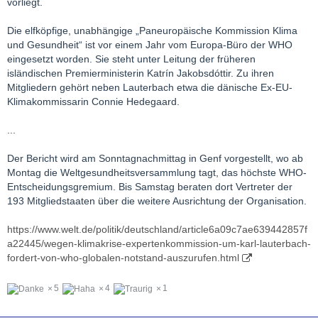
vorliegt.
Die elfköpfige, unabhängige „Paneuropäische Kommission Klima
und Gesundheit“ ist vor einem Jahr vom Europa-Büro der WHO
eingesetzt worden. Sie steht unter Leitung der früheren
isländischen Premierministerin Katrín Jakobsdóttir. Zu ihren
Mitgliedern gehört neben Lauterbach etwa die dänische Ex-EU-
Klimakommissarin Connie Hedegaard.
...
Der Bericht wird am Sonntagnachmittag in Genf vorgestellt, wo ab
Montag die Weltgesundheitsversammlung tagt, das höchste WHO-
Entscheidungsgremium. Bis Samstag beraten dort Vertreter der
193 Mitgliedstaaten über die weitere Ausrichtung der Organisation.
https://www.welt.de/politik/deutschland/article6a09c7ae639442857f
a22445/wegen-klimakrise-expertenkommission-um-karl-lauterbach-
fordert-von-who-globalen-notstand-auszurufen.html
5
4
1