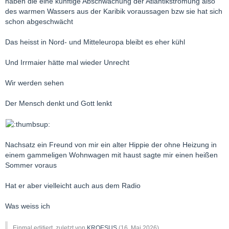
haben die eine künftige Abschwächung der Atlantikströmung also
des warmen Wassers aus der Karibik voraussagen bzw sie hat sich
schon abgeschwächt
Das heisst in Nord- und Mitteleuropa bleibt es eher kühl
Und Irrmaier hätte mal wieder Unrecht
Wir werden sehen
Der Mensch denkt und Gott lenkt
Nachsatz ein Freund von mir ein alter Hippie der ohne Heizung in
einem gammeligen Wohnwagen mit haust sagte mir einen heißen
Sommer voraus
Hat er aber vielleicht auch aus dem Radio
Was weiss ich
Einmal editiert, zuletzt von
KROESUS
(
16. Mai 2026
)