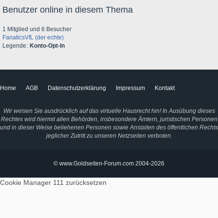
Benutzer online in diesem Thema
1 Mitglied und 6 Besucher
FanaticsVfL (der echte)
Legende
Konto-Opt-In
Home
AGB
Datenschutzerklärung
Impressum
Kontakt
Wir weisen Sie ausdrücklich auf das virtuelle Hausrecht hin! In Ausübung dieses
Rechtes wird hiermit allen Behörden, insbesondere Ämtern, juristischen Personen
und in dieser Weise beliehenen Personen sowie Anstalten des öffentlichen Rechts
jeglicher Zutritt zu unseren Netzseiten verboten.
© www.Goldseiten-Forum.com 2004-2026
Cookie Manager 111
zurücksetzen