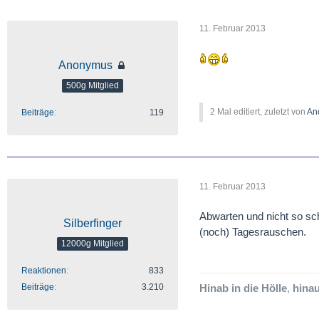
11. Februar 2013
Anonymus
500g Mitglied
2 Mal editiert, zuletzt von
An
Beiträge
119
11. Februar 2013
Abwarten und nicht so schn
Silberfinger
(noch) Tagesrauschen.
12000g Mitglied
Reaktionen
833
Beiträge
3.210
Hinab in die Hölle
,
hinau