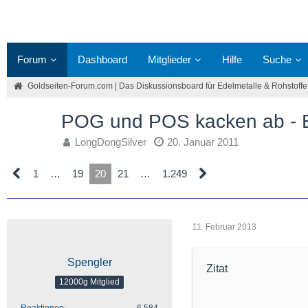
Forum
Dashboard
Mitglieder
Hilfe
Suche
Goldseiten-Forum.com | Das Diskussionsboard für Edelmetalle & Rohstoffe
POG und POS kacken ab 
LongDongSilver
20. Januar 2011
1
…
19
20
21
…
1.249
11. Februar 2013
Spengler
Zitat
12000g Mitglied