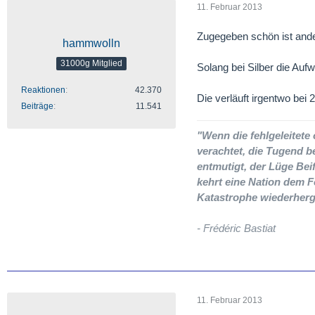
11. Februar 2013
Zugegeben schön ist ande
hammwolln
31000g Mitglied
Solang bei Silber die Aufw
Reaktionen
42.370
Die verläuft irgentwo bei 
Beiträge
11.541
"Wenn die fehlgeleitet
verachtet, die Tugend b
entmutigt, der Lüge Beif
kehrt eine Nation dem F
Katastrophe wiederherg
- Frédéric Bastiat
11. Februar 2013