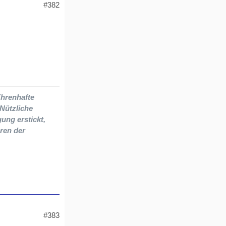
#382
Ehrenhafte
 Nützliche
gung erstickt,
ren der
#383