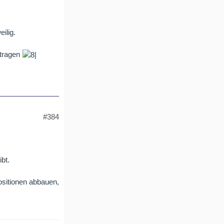
ilig.
 tragen
#384
bt.
ositionen abbauen,