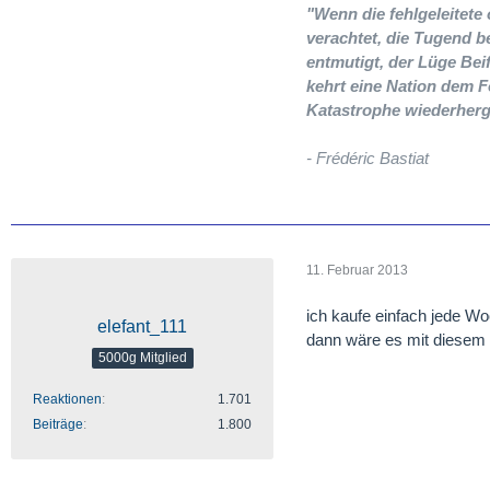
"Wenn die fehlgeleitet
verachtet, die Tugend b
entmutigt, der Lüge Beif
kehrt eine Nation dem F
Katastrophe wiederherg
- Frédéric Bastiat
11. Februar 2013
ich kaufe einfach jede Wo
elefant_111
dann wäre es mit diesem 
5000g Mitglied
Reaktionen
1.701
Beiträge
1.800