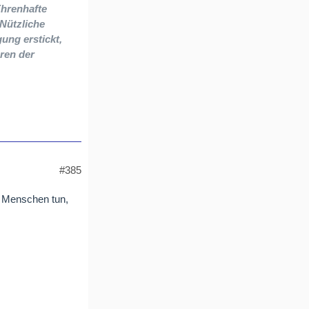
Ehrenhafte
 Nützliche
gung erstickt,
ren der
#385
hr Menschen tun,