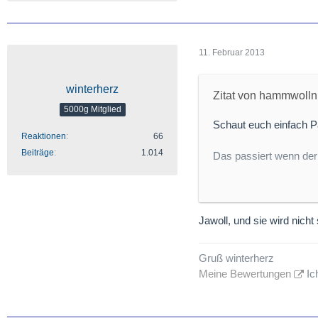
11. Februar 2013
winterherz
Zitat von hammwolln
5000g Mitglied
Schaut euch einfach P
Reaktionen
66
Beiträge
1.014
Das passiert wenn der 
Der Link von Winterhe
abbauen,
Jawoll, und sie wird nicht 
kann es nur eine Rich
Gruß winterherz
Meine Bewertungen
Ic