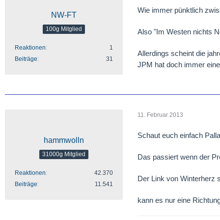
Wie immer pünktlich zwis
NW-FT
100g Mitglied
Also "Im Westen nichts N
Reaktionen
1
Allerdings scheint die j
Beiträge
31
JPM hat doch immer eine
11. Februar 2013
Schaut euch einfach Pall
hammwolln
31000g Mitglied
Das passiert wenn der Pre
Reaktionen
42.370
Der Link von Winterherz 
Beiträge
11.541
kann es nur eine Richtun