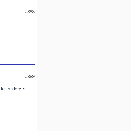
#388
#389
lles andere ist
.