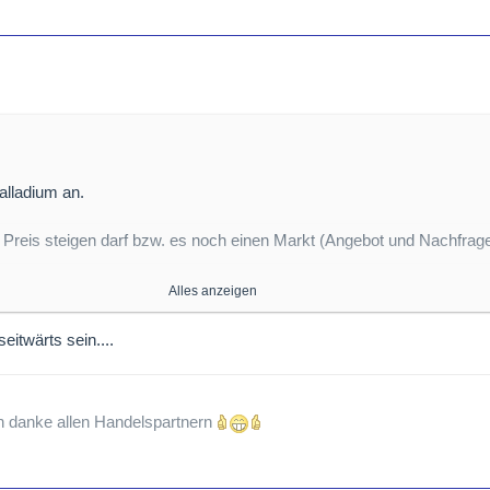
alladium an.
Preis steigen darf bzw. es noch einen Markt (Angebot und Nachfrage)
rz sagt denke ich alles aus. Wenn die 4 großen US-Banken ihre Short
Alles anzeigen
seitwärts sein....
tung geben.
h danke allen Handelspartnern