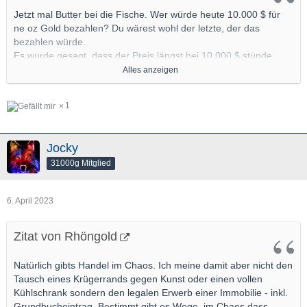
Jetzt mal Butter bei die Fische. Wer würde heute 10.000 $ für
ne oz Gold bezahlen? Du wärest wohl der letzte, der das
bezahlen würde.
Es wurde gesagt, dass der Preis längst bei 10.000 $ stünde,
wenn der der spot nicht mit Hilfe von Zetteln gedrückt würde.
Alles anzeigen
Dass der spot manipuliert wird, wissen wir hier, dass der spot
sicher irgendwann 10.000 $ erreichen wird, glaube ich auch.
1
Aber nicht heute, morgen und übermorgen. Massenhaft würde
Gold zu dem Preis
heute
auf den Markt geworfen. Glaub mir.
Keiner würde mir heute 10.000 für ne oz geben.
Jocky
Nichts anderes hab ich geschrieben und auch so gemeint.
31000g Mitglied
6. April 2023
WER hätte gedacht das es Leute gibt die
60.000$ für ein
paar Bits bezahlt haben?!
Zitat von Rhöngold
Natürlich gibts Handel im Chaos. Ich meine damit aber nicht den
Ergo der Markt macht den Preis und wenn der Dollar im Lokus
Tausch eines Krügerrands gegen Kunst oder einen vollen
Achterbahnfährt.....sind auch höhere Preise drin....letztendlich -
Kühlschrank sondern den legalen Erwerb einer Immobilie - inkl.
ist wie schon hier mehrfach erwähnt - was bekommste du dann
Grundbucheintrag. Bestimmt gibt es Wege, im Chaos dass