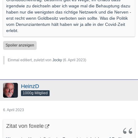
noch dafür (Kaufkraft).
irgendwie zu deichseln aber ich wage mal die Behauptung dazu
haben nur die wenigsten das richtige Netzwerk und die Nerven -
erst recht wenn Goldbesitz verboten sein sollte. Was die Politik
vom Denunziantentum hält haben wir ja alle in der Covid-Zeit
erlebt.
Spoiler anzeigen
Einmal editiert, zuletzt von
Jocky
(
6. April 2023
)
HeinzD
1000g Mitglied
6. April 2023
Zitat von foxele