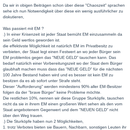
Da wir in obigen Beiträgen schon über diese "Chaoszeit" sprachen
sehe ich nun Notwendigkeit über diese ein wenig ausführlicher zu
diskutieren,
Was passiert mit EM ?
.) In einer Krisenzeit ist jeder Staat bemüht EM einzusammeln da
sein Geld wertlos geworden ist.
die effektivste Möglichkeit ist natürlich EM im Privatbesitz zu
verbieten, der Staat legt einen Festwert an wo jeder Bürger sein
EM problemlos gegen das "NEUE GELD" tauschen kann. Das
bedarf natürlich einer Vorbereitungszeit wo der Staat dem Bürger
glaubhaft machen muss dass das "NEUE GELD" für die nächsten
100 Jahre Bestand haben wird und es besser ist kein EM zu
besitzen da es ab sofort unter Strafe steht.
Dieser "Aufforderung" werden mindestens 90% aller EM-Besitzer
folgen da der "brave Bürger" keine Probleme möchte.
Die restlichen 10%, nennen wir diese Gruppe Sturköpfe, tauschen
nicht da sie in ihrem EM einen großeren Wert sehen als den vom
Staat angebotenem Gegenwert und dem "NEUEN GELD" nicht
über den Weg trauen.
.) Die Sturköpfe haben nun 2 Möglichkeiten,
1. trotz Verbotes bieten sie Bauern, Nachbarn, sonstigen Leuten ihr