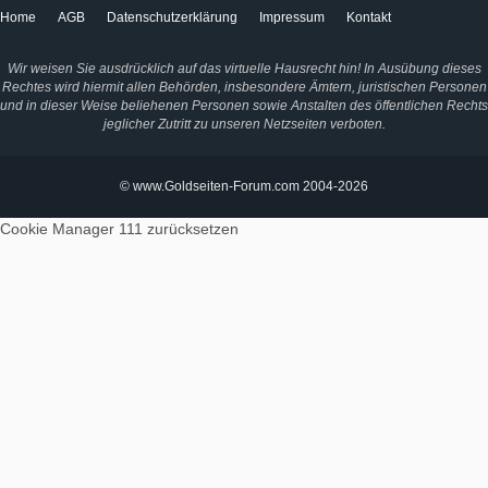
Home
AGB
Datenschutzerklärung
Impressum
Kontakt
Wir weisen Sie ausdrücklich auf das virtuelle Hausrecht hin! In Ausübung dieses
Rechtes wird hiermit allen Behörden, insbesondere Ämtern, juristischen Personen
und in dieser Weise beliehenen Personen sowie Anstalten des öffentlichen Rechts
jeglicher Zutritt zu unseren Netzseiten verboten.
© www.Goldseiten-Forum.com 2004-2026
Cookie Manager 111
zurücksetzen