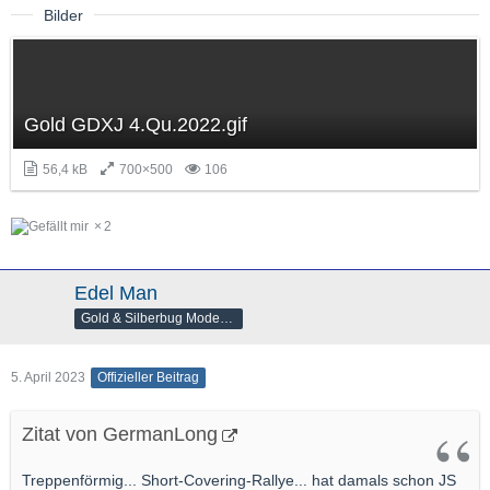
Bilder
Gold GDXJ 4.Qu.2022.gif
56,4 kB
700×500
106
2
Edel Man
Gold & Silberbug Moderator
5. April 2023
Offizieller Beitrag
Zitat von GermanLong
Treppenförmig... Short-Covering-Rallye... hat damals schon JS