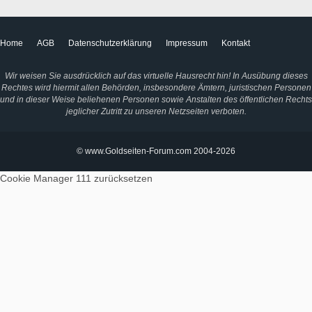
Home
AGB
Datenschutzerklärung
Impressum
Kontakt
Wir weisen Sie ausdrücklich auf das virtuelle Hausrecht hin! In Ausübung dieses
Rechtes wird hiermit allen Behörden, insbesondere Ämtern, juristischen Personen
und in dieser Weise beliehenen Personen sowie Anstalten des öffentlichen Rechts
jeglicher Zutritt zu unseren Netzseiten verboten.
© www.Goldseiten-Forum.com 2004-2026
Cookie Manager 111
zurücksetzen