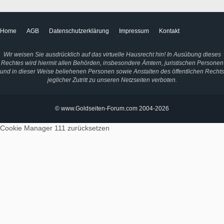
Home
AGB
Datenschutzerklärung
Impressum
Kontakt
Wir weisen Sie ausdrücklich auf das virtuelle Hausrecht hin! In Ausübung dieses
Rechtes wird hiermit allen Behörden, insbesondere Ämtern, juristischen Personen
und in dieser Weise beliehenen Personen sowie Anstalten des öffentlichen Rechts
jeglicher Zutritt zu unseren Netzseiten verboten.
© www.Goldseiten-Forum.com 2004-2026
Cookie Manager 111
zurücksetzen