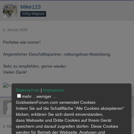
Mike123
500g Mitglied
6. Januar 2026
Perfekte wie immer!
Angenehmer Geschäftspartner, reibungslose Abwicklung.
Sehr zu empfehlen, gerne wieder.
Vielen Dank!
1
Datenschutz
|
Impressum
mehr ...
weniger ...
GoldseitenForum.com verwendet Cookies
Online
tuarek123
Indem Sie auf die Schaltfläche "Alle Cookies akzeptieren"
1000g Mitglied
klicken, erklären Sie sich damit einverstanden,
dass
Webseite
und Dritte Cookies auf Ihrem Gerät
speichern und darauf zugreifen dürfen. Diese Cookies
4. März 2026
werden für Betrieb der Webseite, Analysen und