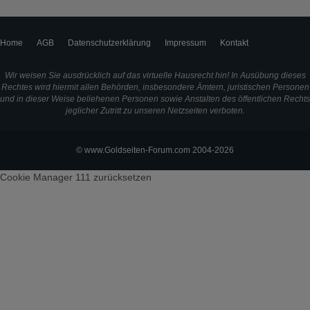
Home
AGB
Datenschutzerklärung
Impressum
Kontakt
Wir weisen Sie ausdrücklich auf das virtuelle Hausrecht hin! In Ausübung dieses
Rechtes wird hiermit allen Behörden, insbesondere Ämtern, juristischen Personen
und in dieser Weise beliehenen Personen sowie Anstalten des öffentlichen Rechts
jeglicher Zutritt zu unseren Netzseiten verboten.
© www.Goldseiten-Forum.com 2004-2026
Cookie Manager 111
zurücksetzen