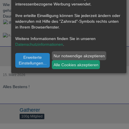
interessenbezogene Werbung verwendet.
Wie immer tadellos verlaufen. Schon mehrfach mit dem Mitglied
gehandelt und immer reibungslos.
Ihre erteilte Einwilligung können Sie jederzeit ändern oder
Daumen hoch für weitere gute Geschäfte
widerrufen mit Hilfe des "Zahnrad"-Symbols rechts unten
in Ihrem Browserfenster.
1
Weitere Informationen finden Sie in unseren
Datenschutzinformationen
.
subwave
Nur notwendige akzeptieren
Erweiterte
250g Mitglied
Einstellungen
...
Alle Cookies akzeptieren
15. März 2026
Alles Bestens !
Gatherer
100g Mitglied