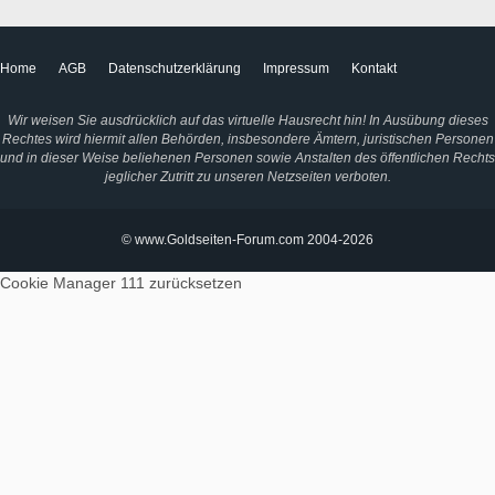
Home
AGB
Datenschutzerklärung
Impressum
Kontakt
Wir weisen Sie ausdrücklich auf das virtuelle Hausrecht hin! In Ausübung dieses
Rechtes wird hiermit allen Behörden, insbesondere Ämtern, juristischen Personen
und in dieser Weise beliehenen Personen sowie Anstalten des öffentlichen Rechts
jeglicher Zutritt zu unseren Netzseiten verboten.
© www.Goldseiten-Forum.com 2004-2026
Cookie Manager 111
zurücksetzen